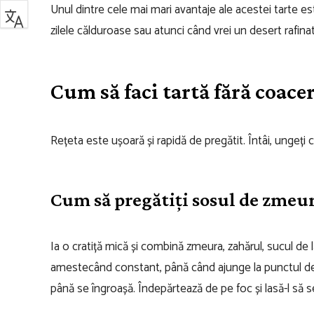
Unul dintre cele mai mari avantaje ale acestei tarte 
zilele călduroase sau atunci când vrei un desert rafinat,
Cum să faci tartă fără coace
Rețeta este ușoară și rapidă de pregătit. Întâi, ungeți
Cum să pregătiți sosul de zmeu
Ia o cratiță mică și combină zmeura, zahărul, sucul de
amestecând constant, până când ajunge la punctul de f
până se îngroașă. Îndepărtează de pe foc și lasă-l să s