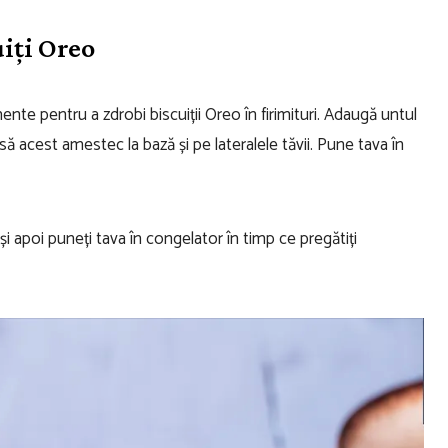
uiți Oreo
nte pentru a zdrobi biscuiții Oreo în firimituri. Adaugă untul
 acest amestec la bază și pe lateralele tăvii. Pune tava în
i apoi puneți tava în congelator în timp ce pregătiți