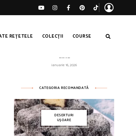
ATE REȚETELE
COLECȚII
COURSE
Orez galben ușor – pufos de fiecare
dată
ianuarie 16, 2026
CATEGORIA RECOMANDATĂ
DESERTURI
UȘOARE