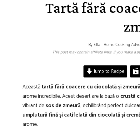
Tartă fără coac
zm
By
Ella - Home Cooking Adv
This post may contain affiliate links. If you make a
Jump to Recipe
Această
tartă fără coacere cu ciocolată și zmeur
arome incredibile. Acest desert are la bază o
crustă c
vibrant de
sos de zmeură
, echilibrând perfect dulce
umplutură fină și catifelată din ciocolată și cre
arome.