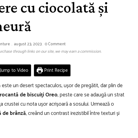
ere cu ciocolată și
eură
enture
august 23, 2023
0 Comment
 purchase through links on our site, we may earn a commission.
Jump to Video
Print Recipe
ă
este un desert spectaculos, ușor de pregătit, dar plin de
rocantă de biscuiți Oreo
, peste care se adaugă un strat
ața crustei cu nota ușor acrișoară a sosului. Urmează o
mă de brânză
, creând un contrast irezistibil între texturi și