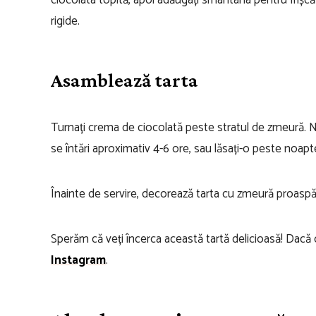
ciocolata topită, apoi adăugați smântâna pentru friș
rigide.
Asamblează tarta
Turnați crema de ciocolată peste stratul de zmeură. Ne
se întări aproximativ 4-6 ore, sau lăsați-o peste noapt
Înainte de servire, decorează tarta cu zmeură proaspăt
Sperăm că veți încerca această tartă delicioasă! Dacă o 
Instagram
.