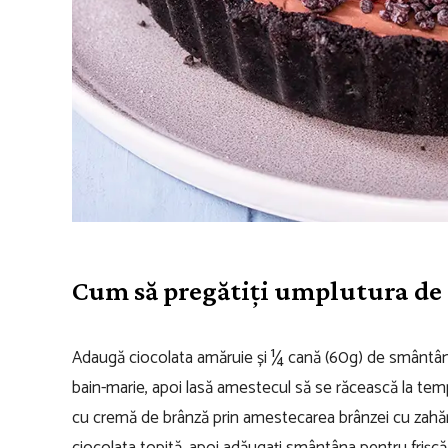
Cum să pregătiți umplutura de 
Adaugă ciocolata amăruie și ¼ cană (60g) de smântână 
bain-marie, apoi lasă amestecul să se răcească la tem
cu cremă de brânză prin amestecarea brânzei cu zahăr 