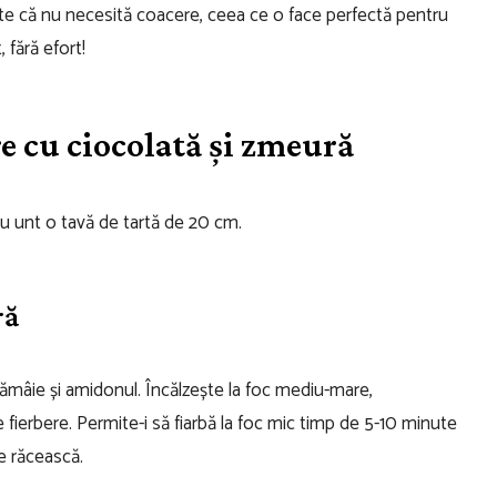
este că nu necesită coacere, ceea ce o face perfectă pentru
 fără efort!
re cu ciocolată și zmeură
 cu unt o tavă de tartă de 20 cm.
ră
 lămâie și amidonul. Încălzește la foc mediu-mare,
ierbere. Permite-i să fiarbă la foc mic timp de 5-10 minute
e răcească.