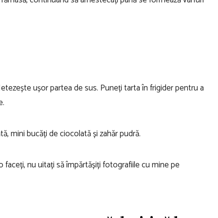
că rămasă, continuând să amestecați până se formează vârfuri
tezește ușor partea de sus. Puneți tarta în frigider pentru a
e.
ă, mini bucăți de ciocolată și zahăr pudră.
faceți, nu uitați să împărtășiți fotografiile cu mine pe