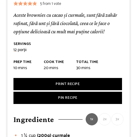
5
from 1 vote
Aceste brownies cu cacao și curmale, sunt fără zahăr
rafinat, fără unt și fără ciocolată, ceea ce le face o
opțiune delicioasă cu mult mai puține calorii!
SERVINGS
12
porții
PREP TIME
COOK TIME
TOTAL TIME
minutes
minutes
minutes
10
mins
20
mins
30
mins
PRINT RECIPE
PIN RECIPE
Ingrediente
1x
2x
3x
1 ¼
cup
(200g) curmale