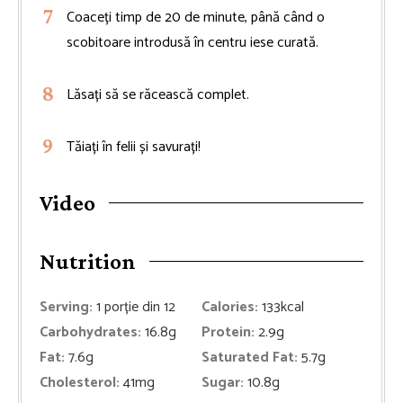
Coaceți timp de 20 de minute, până când o
scobitoare introdusă în centru iese curată.
Lăsați să se răcească complet.
Tăiați în felii și savurați!
Video
Nutrition
Serving:
1
porție din 12
Calories:
133
kcal
Carbohydrates:
16.8
g
Protein:
2.9
g
Fat:
7.6
g
Saturated Fat:
5.7
g
Cholesterol:
41
mg
Sugar:
10.8
g