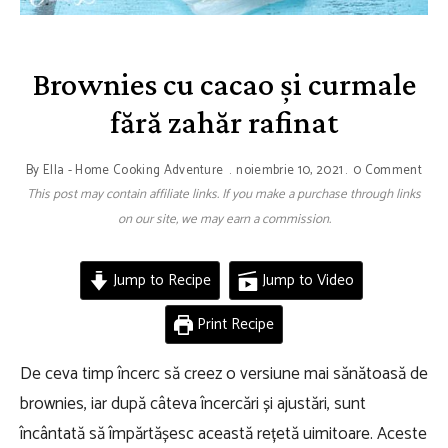
Brownies cu cacao și curmale
fără zahăr rafinat
By
Ella - Home Cooking Adventure
noiembrie 10, 2021
0 Comment
This post may contain affiliate links. If you make a purchase through links
on our site, we may earn a commission.
Jump to Recipe
Jump to Video
Print Recipe
De ceva timp încerc să creez o versiune mai sănătoasă de
brownies, iar după câteva încercări și ajustări, sunt
încântată să împărtășesc această rețetă uimitoare. Aceste