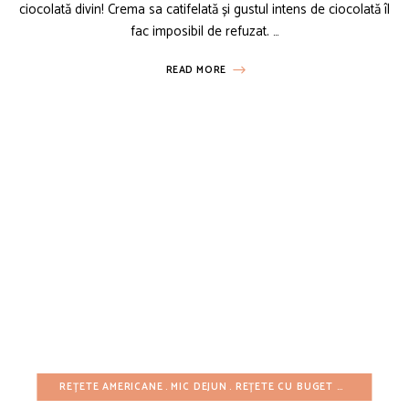
ciocolată divin! Crema sa catifelată și gustul intens de ciocolată îl
fac imposibil de refuzat. …
READ MORE
REȚETE AMERICANE
MIC DEJUN
REȚETE CU BUGET REDUS
PRĂJ