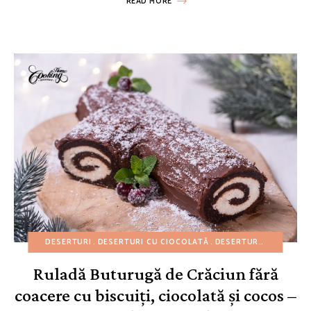
READ MORE
DESERTURI
DESERTURI CU CIOCOLATĂ
DESERTURI FĂRĂ COACERE
Ruladă Buturugă de Crăciun fără
coacere cu biscuiți, ciocolată și cocos –