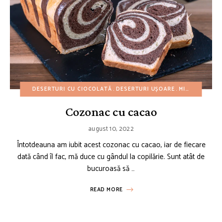
DESERTURI CU CIOCOLATĂ
DESERTURI UȘOARE
MIC DEJUN
PR
Cozonac cu cacao
august 10, 2022
Întotdeauna am iubit acest cozonac cu cacao, iar de fiecare
dată când îl fac, mă duce cu gândul la copilărie. Sunt atât de
bucuroasă să …
READ MORE