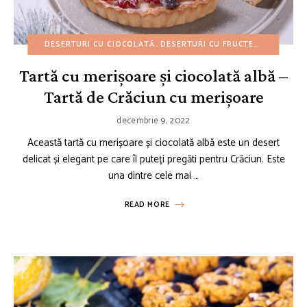
DESERTURI CU CIOCOLATĂ
DESERTURI CU FRUCTE
REȚETE AM
Tartă cu merișoare și ciocolată albă –
Tartă de Crăciun cu merișoare
decembrie 9, 2022
Această tartă cu merișoare și ciocolată albă este un desert
delicat și elegant pe care îl puteți pregăti pentru Crăciun. Este
una dintre cele mai …
READ MORE