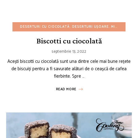
DESERTURI CU CIOCOLATĂ
DESERTURI UȘOARE
MIC DEJUN
RE
Biscotti cu ciocolată
septembrie 13, 2022
Acești biscotti cu ciocolată sunt una dintre cele mai bune rețete
de biscuiți pentru a fi savurate alături de o ceașcă de cafea
fierbinte. Spre …
READ MORE