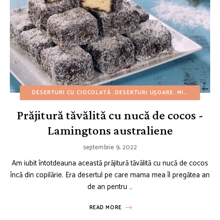
DESERTURI CU CIOCOLATĂ
DESERTURI UȘOARE
MINI PRĂJITURI
Prăjitură tăvălită cu nucă de cocos -
Lamingtons australiene
septembrie 9, 2022
Am iubit întotdeauna această prăjitură tăvălită cu nucă de cocos
încă din copilărie. Era desertul pe care mama mea îl pregătea an
de an pentru …
READ MORE