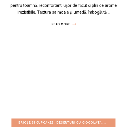
pentru toamnă, reconfortant, ușor de făcut și plin de arome
irezistibile. Textura sa moale și umedă, îmbogățită …
READ MORE
BRIOȘE SI CUPCAKES
DESERTURI CU CIOCOLATĂ
DESERTURI 