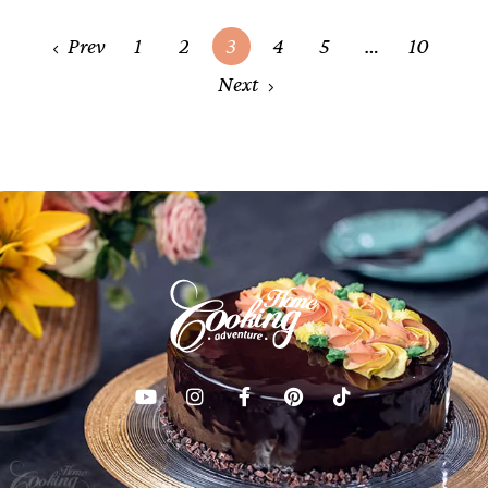
Posts
Prev
1
2
3
4
5
…
10
navigation
Next