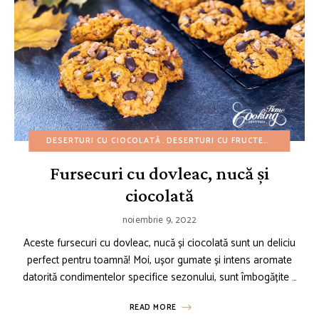
DESERTURI CU CIOCOLATĂ
DESERTURI CU FRUCTE
DESERTURI
Fursecuri cu dovleac, nucă și
ciocolată
noiembrie 9, 2022
Aceste fursecuri cu dovleac, nucă și ciocolată sunt un deliciu
perfect pentru toamnă! Moi, ușor gumate și intens aromate
datorită condimentelor specifice sezonului, sunt îmbogățite …
READ MORE