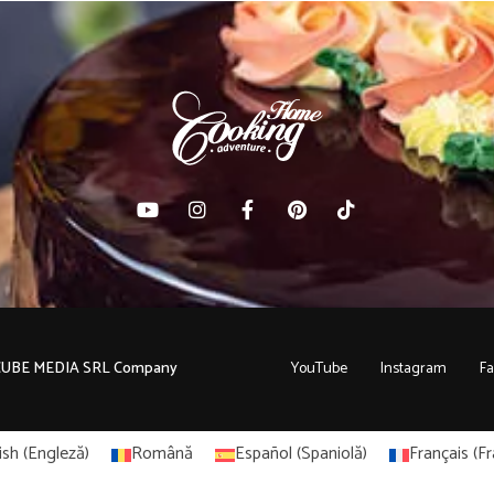
C CUBE MEDIA SRL Company
YouTube
Instagram
F
ish
(
Engleză
)
Română
Español
(
Spaniolă
)
Français
(
Fr