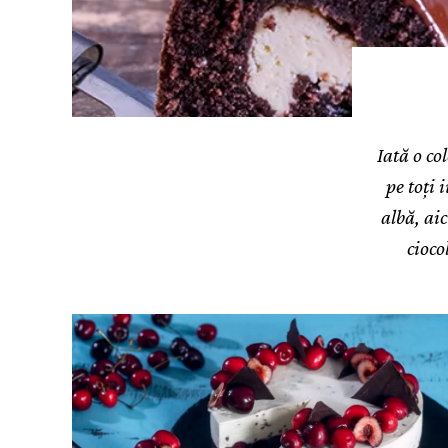
Iată o co
pe toți 
albă, aic
cioco