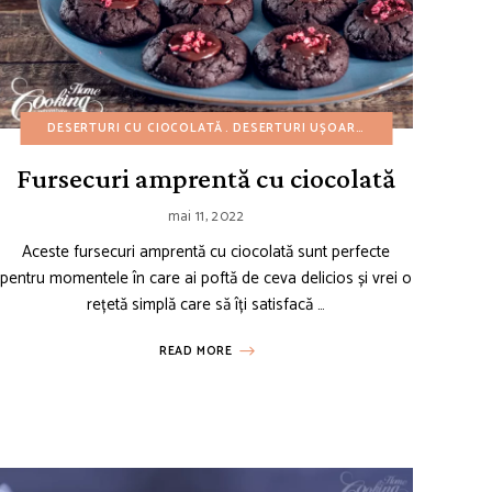
4 IULIE
RTURI UȘOARE
DESERTURI CU CIOCOLATĂ
REȚETE DE PAȘTI
REȚETE AMERICANE
REȚETE DE PRIMĂVARĂ
DESERTURI UȘOARE
REȚETE DE CHEESECAKE
REȚETE DE VARĂ
MINI PRĂJITURI
REȚETE DE C
REȚET
R
Fursecuri amprentă cu ciocolată
mai 11, 2022
Aceste fursecuri amprentă cu ciocolată sunt perfecte
pentru momentele în care ai poftă de ceva delicios și vrei o
rețetă simplă care să îți satisfacă …
READ MORE