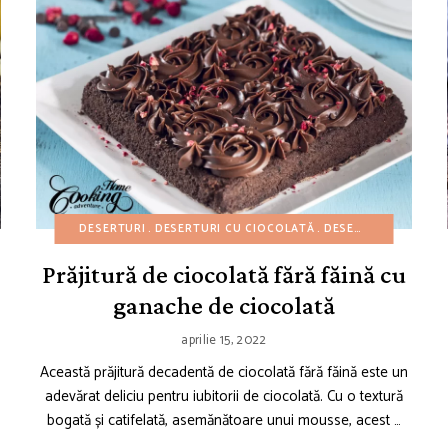
E DE CHEESECAKE
DESERTURI
REȚETE DE CRĂCIUN
DESERTURI CU CIOCOLATĂ
REȚETE DE PAȘTI
DESERTURI UȘOARE
REȚETE DE PRĂJI
Prăjitură de ciocolată fără făină cu
ganache de ciocolată
aprilie 15, 2022
Această prăjitură decadentă de ciocolată fără făină este un
adevărat deliciu pentru iubitorii de ciocolată. Cu o textură
bogată și catifelată, asemănătoare unui mousse, acest …