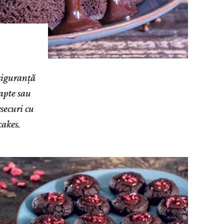
 siguranță
lapte sau
rsecuri cu
cakes.