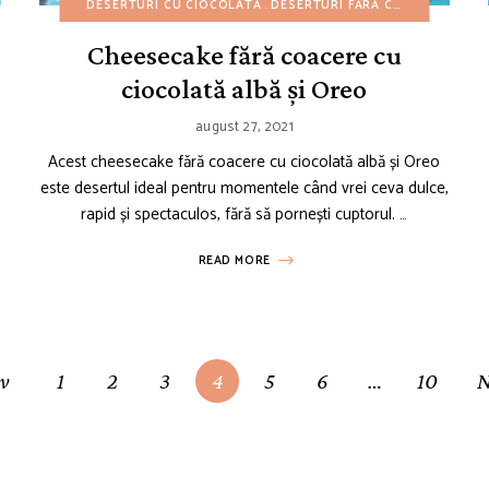
E ASIATICE
REȚETE DE CRĂCIUN
DESERTURI CU CIOCOLATĂ
REȚETE DE IARNĂ
DESERTURI FĂRĂ COACERE
REȚETE DE PAȘTI
DESE
REȚE
Cheesecake fără coacere cu
ciocolată albă și Oreo
august 27, 2021
Acest cheesecake fără coacere cu ciocolată albă și Oreo
este desertul ideal pentru momentele când vrei ceva dulce,
rapid și spectaculos, fără să pornești cuptorul. …
READ MORE
ev
1
2
3
4
5
6
…
10
N