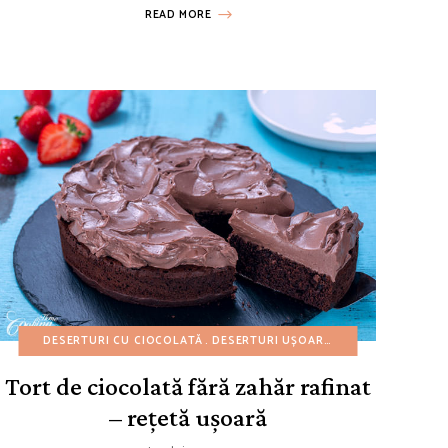
READ MORE
URI
 BUGET REDUS
REȚETE AMERICANE
DESERTURI CU CIOCOLATĂ
REȚETE DE 4 IULIE
REȚETE DE 4 IULIE
REȚETE DE CRĂCIUN
DESERTURI UȘOARE
REȚETE DE CRĂCIUN
REȚETE DE HALLO
REȚETE AMERICAN
REȚETE D
Tort de ciocolată fără zahăr rafinat
– rețetă ușoară