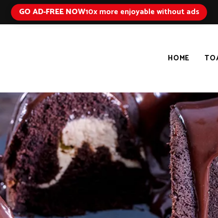
GO AD-FREE NOW
10x more enjoyable without ads
HOME
TO