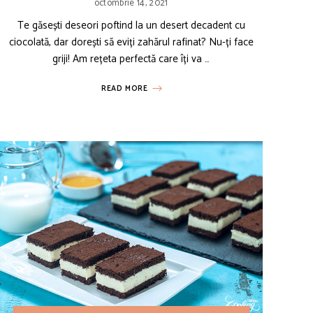
octombrie 14, 2021
Te găsești deseori poftind la un desert decadent cu
ciocolată, dar dorești să eviți zahărul rafinat? Nu-ți face
griji! Am rețeta perfectă care îți va …
READ MORE