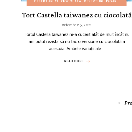
DESERTURI CU CIOCOLATĂ
DESERTURI UȘOARE
REȚET
Tort Castella taiwanez cu ciocolată
octombrie 5, 2021
Tortul Castella taiwanez m-a cucerit atât de mult încât nu
am putut rezista să nu fac o versiune cu ciocolată a
acestuia. Ambele variații ale …
READ MORE
Posts
Pr
navigation