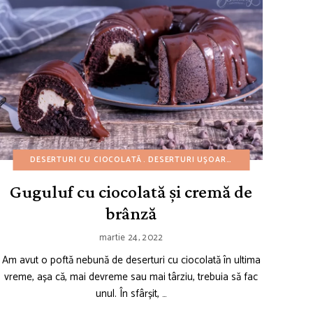
TURI
REȚETE AMERICANE
REȚETE DE PRIMĂVARĂ
DESERTURI CU CIOCOLATĂ
REȚETE DE CRĂCIUN
REȚETE DE VARĂ
DESERTURI UȘOARE
REȚETE DE IARNĂ
REȚETE DE ZIUA RECUNOȘTI
PRĂJITURI GUGULU
REȚETE DE PA
Guguluf cu ciocolată și cremă de
brânză
martie 24, 2022
Am avut o poftă nebună de deserturi cu ciocolată în ultima
vreme, așa că, mai devreme sau mai târziu, trebuia să fac
unul. În sfârșit, …