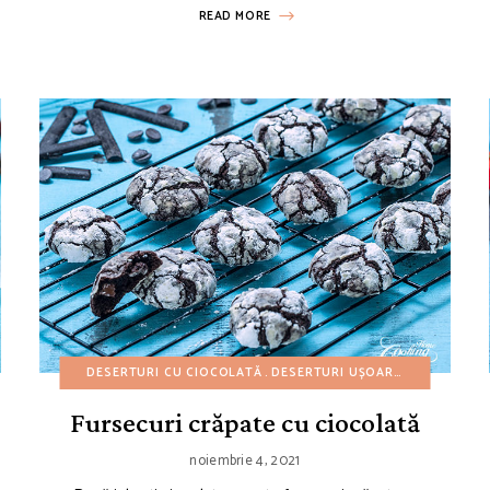
READ MORE
SERTURI CU FRUCTE
DESERTURI CU CIOCOLATĂ
DESERTURI UȘOARE
DESERTURI UȘOARE
REȚETE AMERICANE
MINI PRĂJIT
REȚETE CU
Fursecuri crăpate cu ciocolată
noiembrie 4, 2021