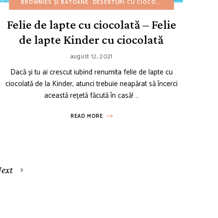
RTURI UȘOARE
TE DE PRĂJITURI
BROWNIES ȘI BATOANE
REȚETE AMERICANE
REȚETE DE PRIMĂVARĂ
DESERTURI CU CIOCOLATĂ
REȚETE DE 4 IULIE
REȚETE DE TOAMNĂ
REȚETE DE CHEESE
DESERTURI U
REȚETE DE 
Felie de lapte cu ciocolată – Felie
de lapte Kinder cu ciocolată
august 12, 2021
Dacă și tu ai crescut iubind renumita felie de lapte cu
ciocolată de la Kinder, atunci trebuie neapărat să încerci
această rețetă făcută în casă! …
READ MORE
ext