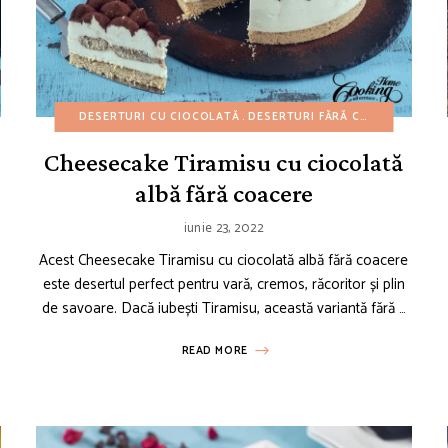
ESERTURI CU FRUCTE
DESERTURI CU CIOCOLATĂ
DESERTURI UȘOARE
DESERTURI FĂRĂ COACERE
REȚETE AMERICANE
REȚETE DE 
DESE
Cheesecake Tiramisu cu ciocolată
albă fără coacere
iunie 23, 2022
Acest Cheesecake Tiramisu cu ciocolată albă fără coacere
este desertul perfect pentru vară, cremos, răcoritor și plin
de savoare. Dacă iubești Tiramisu, această variantă fără …
READ MORE