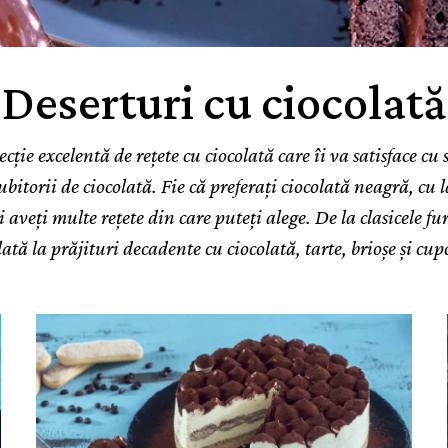
Deserturi cu ciocolată
lecție excelentă de rețete cu ciocolată care îi va satisface cu
iubitorii de ciocolată. Fie că preferați ciocolată neagră, cu 
i aveți multe rețete din care puteți alege. De la clasicele fu
lată la prăjituri decadente cu ciocolată, tarte, brioșe și cup