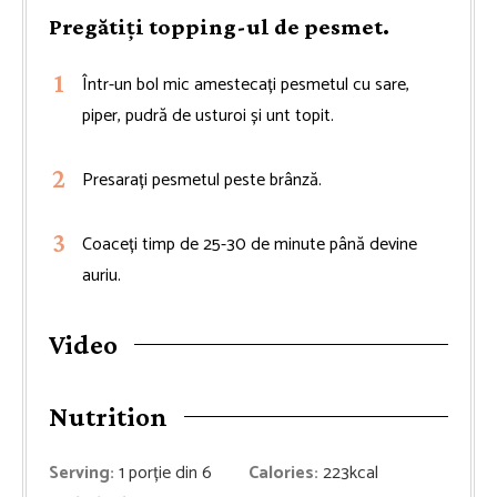
Pregătiți topping-ul de pesmet.
Într-un bol mic amestecați pesmetul cu sare,
piper, pudră de usturoi și unt topit.
Presarați pesmetul peste brânză.
Coaceți timp de 25-30 de minute până devine
auriu.
Video
Nutrition
Serving:
1
porție din 6
Calories:
223
kcal