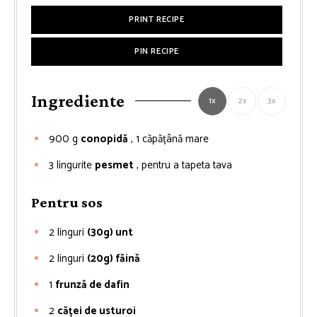
PRINT RECIPE
PIN RECIPE
Ingrediente
1x
2x
3x
900
g
conopidă
, 1 căpățână mare
3
lingurite
pesmet
, pentru a tapeta tava
Pentru sos
2
linguri
(30g) unt
2
linguri
(20g) făină
1
frunză de dafin
2
căței de usturoi