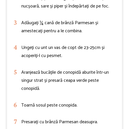
nucșoară, sare și piper și îndepărtați de pe foc.
Adăugați ¼ cană de brânză Parmesan și
amestecați pentru a le combina.
Ungeți cu unt un vas de copt de 23-25cm și
acoperiți-l cu pesmet.
Aranjează bucățile de conopidă aburite într-un
singur strat și presară ceapa verde peste
conopidă.
Toarnă sosul peste conopida.
Presarați cu brânză Parmesan deasupra.