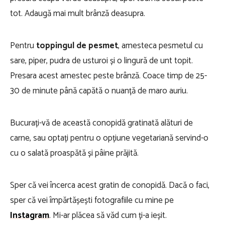
tot. Adaugă mai mult brânză deasupra.
Pentru
toppingul de pesmet
, amesteca pesmetul cu
sare, piper, pudra de usturoi și o lingură de unt topit.
Presara acest amestec peste brânză. Coace timp de 25-
30 de minute până capătă o nuanță de maro auriu.
Bucurați-vă de această conopidă gratinată alături de
carne, sau optați pentru o opțiune vegetariană servind-o
cu o salată proaspătă și pâine prăjită.
Sper că vei încerca acest gratin de conopidă. Dacă o faci,
sper că vei împărtășești fotografiile cu mine pe
Instagram
. Mi-ar plăcea să văd cum ți-a ieșit.