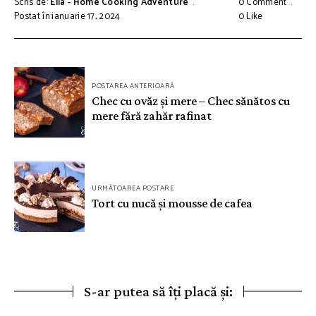
Scris de:
Ella - Home Cooking Adventure
0 Comment
Postat în:ianuarie 17, 2024
0
Like
Navigare
POSTAREA ANTERIOARĂ
în
Chec cu ovăz și mere – Chec sănătos cu
mere fără zahăr rafinat
articole
URMĂTOAREA POSTARE
Tort cu nucă și mousse de cafea
S-ar putea să îți placă și: