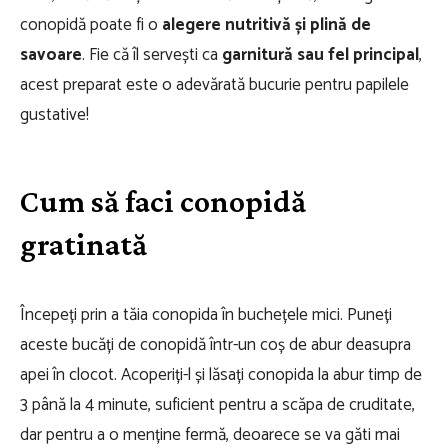
conopidă poate fi o
alegere nutritivă și plină de
savoare
. Fie că îl servești ca
garnitură sau fel principal
,
acest preparat este o adevărată bucurie pentru papilele
gustative!
Cum să faci conopidă
gratinată
Începeți prin a tăia conopida în buchețele mici. Puneți
aceste bucăți de conopidă într-un coș de abur deasupra
apei în clocot. Acoperiți-l și lăsați conopida la abur timp de
3 până la 4 minute, suficient pentru a scăpa de cruditate,
dar pentru a o menține fermă, deoarece se va găti mai