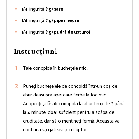
1/4
linguriță
(1g) sare
1/4
linguriță
(1g) piper negru
1/4
linguriță
(1g) pudră de usturoi
Instrucțiuni
Taie conopida în buchețele mici.
Puneți buchețelele de conopidă într-un coș de
abur deasupra apei care fierbe la foc mic.
Acoperiți și lăsați conopida la abur timp de 3 până
la 4 minute, doar suficient pentru a scăpa de
cruditate, dar să o mențineți fermă. Aceasta va
continua să gătească în cuptor.