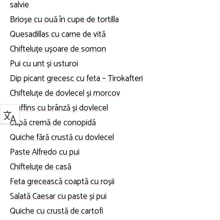
salvie
Brioșe cu ouă în cupe de tortilla
Quesadillas cu carne de vită
Chifteluțe ușoare de somon
Pui cu unt și usturoi
Dip picant grecesc cu feta – Tirokafteri
Chifteluțe de dovlecel și morcov
Muffins cu brânză și dovlecel
Supă cremă de conopidă
Quiche fără crustă cu dovlecel
Paste Alfredo cu pui
Chifteluțe de casă
Feta grecească coaptă cu roșii
Salată Caesar cu paste și pui
Quiche cu crustă de cartofi