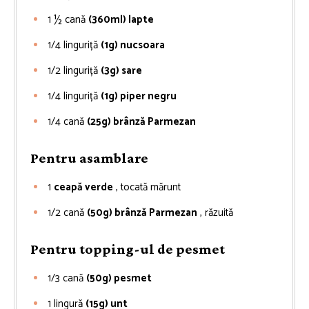
1 ½
cană
(360ml) lapte
1/4
linguriță
(1g) nucsoara
1/2
linguriță
(3g) sare
1/4
linguriță
(1g) piper negru
1/4
cană
(25g) brânză Parmezan
Pentru asamblare
1
ceapă verde
, tocată mărunt
1/2
cană
(50g) brânză Parmezan
, răzuită
Pentru topping-ul de pesmet
1/3
cană
(50g) pesmet
1
lingură
(15g) unt