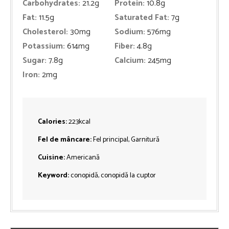
Carbohydrates:
21.2
g
Protein:
10.8
g
Fat:
11.5
g
Saturated Fat:
7
g
Cholesterol:
30
mg
Sodium:
576
mg
Potassium:
614
mg
Fiber:
4.8
g
Sugar:
7.8
g
Calcium:
245
mg
Iron:
2
mg
Calories:
223
kcal
Fel de mâncare:
Fel principal, Garnitură
Cuisine:
Americană
Keyword:
conopidă, conopidă la cuptor