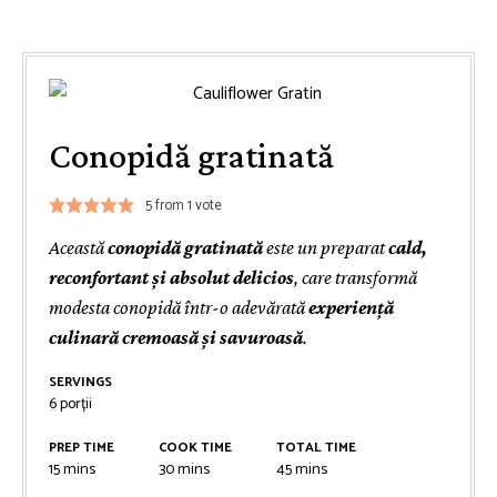
Conopidă gratinată
5
from 1 vote
Această
conopidă gratinată
este un preparat
cald,
reconfortant și absolut delicios
, care transformă
modesta conopidă într-o adevărată
experiență
culinară cremoasă și savuroasă
.
SERVINGS
6
porții
PREP TIME
COOK TIME
TOTAL TIME
minutes
minutes
minutes
15
mins
30
mins
45
mins