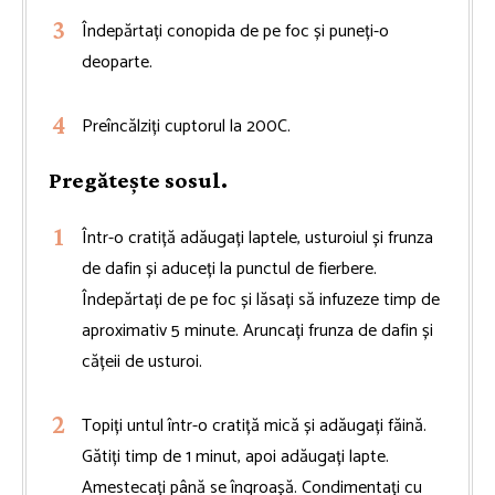
Îndepărtați conopida de pe foc și puneți-o
deoparte.
Preîncălziți cuptorul la 200C.
Pregătește sosul.
Într-o cratiță adăugați laptele, usturoiul și frunza
de dafin și aduceți la punctul de fierbere.
Îndepărtați de pe foc și lăsați să infuzeze timp de
aproximativ 5 minute. Aruncați frunza de dafin și
cățeii de usturoi.
Topiți untul într-o cratiță mică și adăugați făină.
Gătiți timp de 1 minut, apoi adăugați lapte.
Amestecați până se îngroașă. Condimentați cu