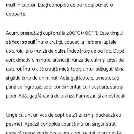
mult în cuptor. Luați conopida de pe foc și puneți-o
deoparte.
Acum, preîncălziți cuptorul la 200°C (400°F). Este timpul
să
faci sosul
! Într-o cratiță, aduceți la fierbere laptele,
usturoiul și o frunză de dafin. Îndepărtați de pe foc. După
aproximativ 5 minute, aruncați frunza de dafin și cățeii de
usturoi. Într-o altă cratiță mică, topiți untul, adăugați făina
și gătiți timp de un minut. Adăugați laptele, amestecați
până se îngroașă, apoi condimentați cu nucșoară, sare și
piper. Adăugați ¼ cană de brânză Parmezan și amestecați.
Unge cu unt un vas de copt de 23-25cm și pudrează cu
pesmet. Așează conopida aburită într-un singur strat,
presară ceapa verde deasupra, apoi toarnă sosul peste