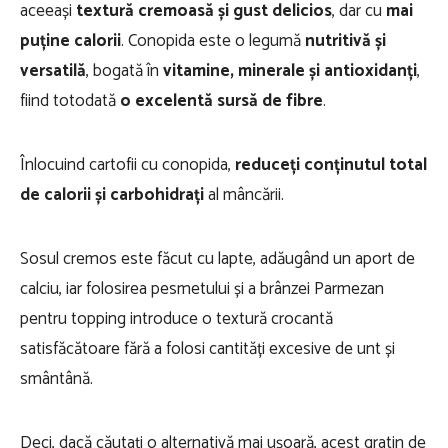
aceeași
textură cremoasă și gust delicios
, dar cu
mai
puține calorii
. Conopida este o legumă
nutritivă și
versatilă
, bogată în
vitamine, minerale și antioxidanți
,
fiind totodată
o excelentă sursă de fibre
.
Înlocuind cartofii cu conopida,
reduceți conținutul total
de calorii și carbohidrați
al mâncării.
Sosul cremos este făcut cu lapte, adăugând un aport de
calciu, iar folosirea pesmetului și a brânzei Parmezan
pentru topping introduce o textură crocantă
satisfăcătoare fără a folosi cantități excesive de unt și
smântână.
Deci, dacă căutați o alternativă mai ușoară, acest gratin de