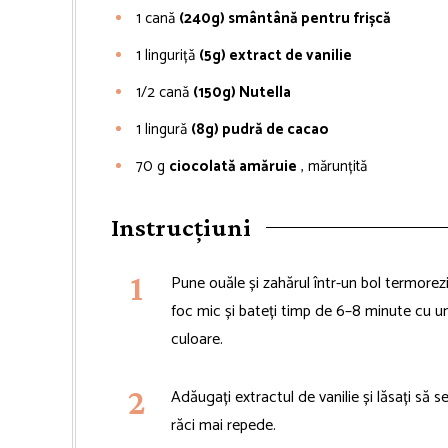
1
cană
(240g) smântână pentru frișcă
1
linguriță
(5g) extract de vanilie
1/2
cană
(150g) Nutella
1
lingură
(8g) pudră de cacao
70
g
ciocolată amăruie
, mărunțită
Instrucțiuni
Pune ouăle și zahărul într-un bol termorezi
foc mic și bateți timp de 6–8 minute cu u
culoare.
Adăugați extractul de vanilie și lăsați să s
răci mai repede.