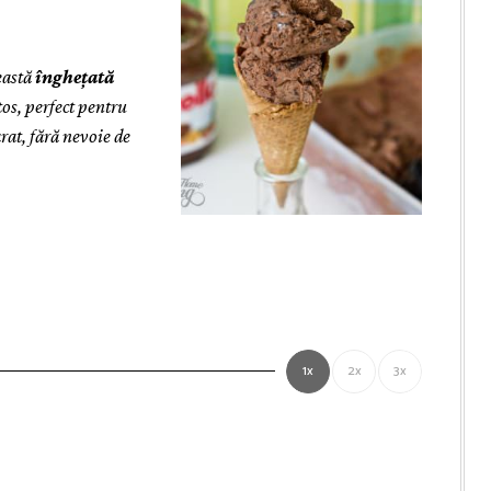
eastă
înghețată
tos, perfect pentru
arat, fără nevoie de
1x
2x
3x