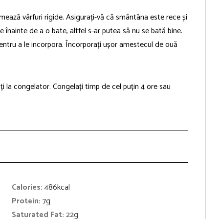
mează vârfuri rigide. Asigurați-vă că smântâna este rece și
re înainte de a o bate, altfel s-ar putea să nu se bată bine.
entru a le incorpora. Încorporați ușor amestecul de ouă
dați la congelator. Congelați timp de cel puțin 4 ore sau
Calories:
486
kcal
Protein:
7
g
Saturated Fat:
22
g