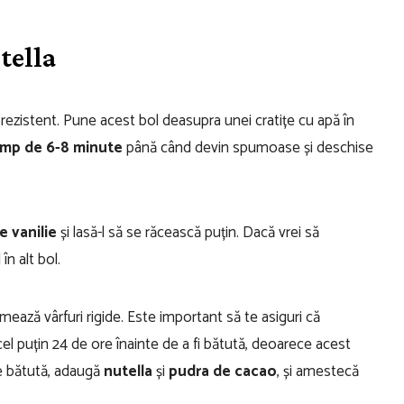
tella
rezistent. Pune acest bol deasupra unei cratițe cu apă în
imp de 6-8 minute
până când devin spumoase și deschise
e vanilie
și lasă-l să se răcească puțin. Dacă vrei să
în alt bol.
ează vârfuri rigide. Este important să te asiguri că
cel puțin 24 de ore înainte de a fi bătută, deoarece acest
te bătută, adaugă
nutella
și
pudra de cacao
, și amestecă