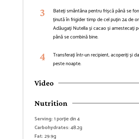
Bateți smântâna pentru frișcă până se for
ținută în frigider timp de cel puțin 24 de o
Adăugați Nutella și cacao și amestecați p
până se combină bine.
Transferați într-un recipient, acoperiți și 
peste noapte.
Video
Nutrition
Serving:
1
porție din 4
Carbohydrates:
48.2
g
Fat:
29.9
g