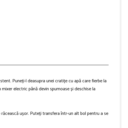
stent. Puneți-l deasupra unei cratițe cu apă care fierbe la
n mixer electric până devin spumoase și deschise la
e răcească ușor. Puteți transfera într-un alt bol pentru a se