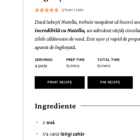
5
from 1 vote
Dacă iubești Nutella, trebuie neapărat să încerci ac
incredibilă cu Nutella,
un adevărat răsfăț ciocola
zilele călduroase de vară. Este ușor și rapid de prep
aparat de înghețată.
SERVINGS
PREP TIME
TOTAL TIME
minutes
minutes
4
porții
15
mins
15
mins
PRINT RECIPE
PIN RECIPE
Ingrediente
2
ouă
1/4
cană
(50g) zahăr