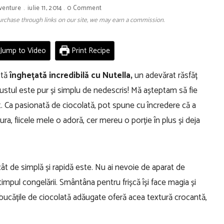
venture
iulie 11, 2014
0 Comment
 purchase through links on our site, we may earn a commission.
Jump to Video
Print Recipe
stă
înghețată incredibilă cu Nutella,
un adevărat răsfăț
Gustul este pur și simplu de nedescris! Mă așteptam să fie
it. Ca pasionată de ciocolată, pot spune cu încredere că a
a, fiicele mele o adoră, cer mereu o porție în plus și deja
cât de simplă și rapidă este. Nu ai nevoie de aparat de
timpul congelării. Smântâna pentru frișcă își face magia și
r bucățile de ciocolată adăugate oferă acea textură crocantă,