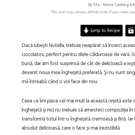
By
Ella - Home Cooking Ad
This post may contain affiliate links. If you make a
Jump to Recipe
Dacă iubești Nutella, trebuie neapărat să încerci acea
ciocolatos, perfect pentru zilele călduroase de vară. 
bună, dar am fost surprinsă de cât de delicioasă a ieș
devenit noua mea înghețată preferată. Și nu sunt singur
mă întreabă când o voi face din nou.
Ceea ce îmi place cel mai mult la această rețetă este 
înghețată și nici nu trebuie să amesteci compoziția în 
transformă totul într-o înghețată cremoasă și fină. Ia
absolut delicioasă, care o face și mai irezistibilă.