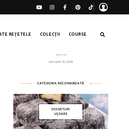
ATE REȚETELE
COLECȚII
COURSE
Orez galben ușor – pufos de fiecare
dată
ianuarie 16, 2026
CATEGORIA RECOMANDATĂ
DESERTURI
UȘOARE