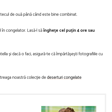
stecul de ouă până când este bine combinat.
l în congelator. Lasă-l să
înghețe cel puțin 4 ore sau
lla și dacă o faci, asigură-te că împărtășești fotografiile cu
întreaga noastră colecție de
deserturi congelate