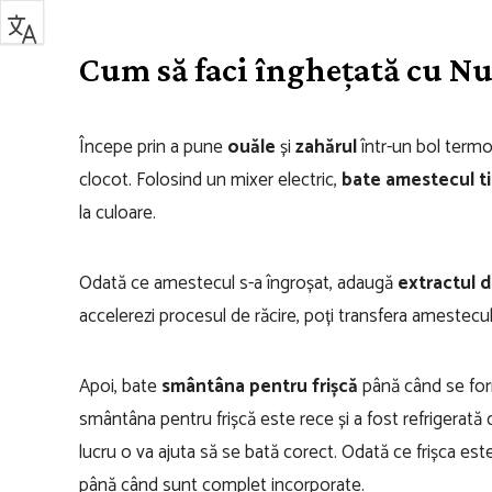
Cum să faci înghețată cu Nu
Începe prin a pune
ouăle
și
zahărul
într-un bol termo
clocot. Folosind un mixer electric,
bate amestecul t
la culoare.
Odată ce amestecul s-a îngroșat, adaugă
extractul d
accelerezi procesul de răcire, poți transfera amestecul 
Apoi, bate
smântâna pentru frișcă
până când se form
smântâna pentru frișcă este rece și a fost refrigerată 
lucru o va ajuta să se bată corect. Odată ce frișca es
până când sunt complet incorporate.