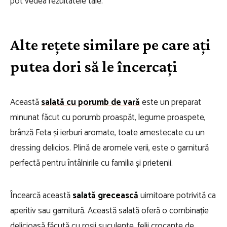
pot vedea rezultatele tale.
Alte rețete similare pe care ați
putea dori să le încercați
Această
salată cu porumb de vară
este un preparat
minunat făcut cu porumb proaspăt, legume proaspete,
brânză Feta și ierburi aromate, toate amestecate cu un
dressing delicios. Plină de aromele verii, este o garnitură
perfectă pentru întâlnirile cu familia și prietenii.
Încearcă această
salată grecească
uimitoare potrivită ca
aperitiv sau garnitură. Această salată oferă o combinație
delicioasă făcută cu roșii suculente, felii crocante de