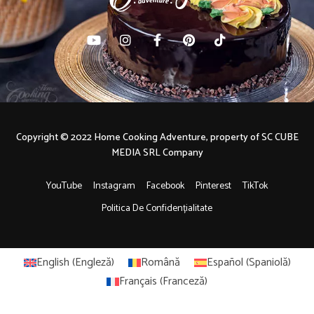
Copyright © 2022 Home Cooking Adventure, property of SC CUBE
MEDIA SRL Company
YouTube
Instagram
Facebook
Pinterest
TikTok
Politica De Confidențialitate
English
(
Engleză
)
Română
Español
(
Spaniolă
)
Français
(
Franceză
)