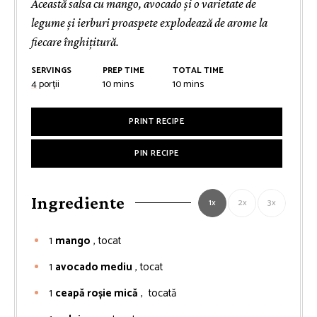
Această salsa cu mango, avocado și o varietate de
legume și ierburi proaspete explodează de arome la
fiecare înghițitură.
SERVINGS
PREP TIME
TOTAL TIME
minutes
minutes
4
porții
10
mins
10
mins
PRINT RECIPE
PIN RECIPE
Ingrediente
1x
2x
3x
1
mango
, tocat
1
avocado mediu
, tocat
1
ceapă roșie mică
, tocată