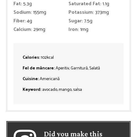
Fat:
5.3
g
Saturated Fat:
1.1
g
Sodium:
155
mg
Potassium:
373
mg
Fiber:
4
g
Sugar:
7.5
g
Calcium:
29
mg
Iron:
1
mg
Calories:
102
kcal
Fel de mâncare:
Aperitiv, Garnitură, Salată
Cuisine:
Americană
Keyword:
avocado, mango, salsa
Did you make this