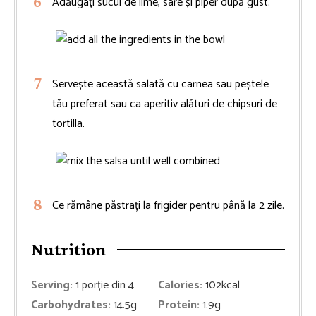
Adăugați sucul de lime, sare și piper după gust.
Servește această salată cu carnea sau peștele
tău preferat sau ca aperitiv alături de chipsuri de
tortilla.
Ce rămâne păstrați la frigider pentru până la 2 zile.
Nutrition
Serving:
1
porție din 4
Calories:
102
kcal
Carbohydrates:
14.5
g
Protein:
1.9
g