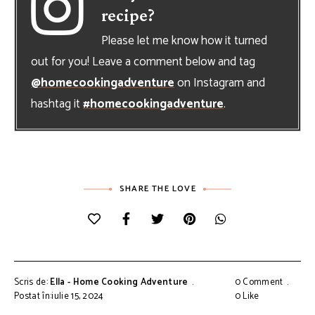
recipe?
Please let me know how it turned
out for you! Leave a comment below and tag
@homecookingadventure
on Instagram and
hashtag it
#homecookingadventure
.
SHARE THE LOVE
Scris de:
Ella - Home Cooking Adventure
0 Comment
Postat în:iulie 15, 2024
0
Like