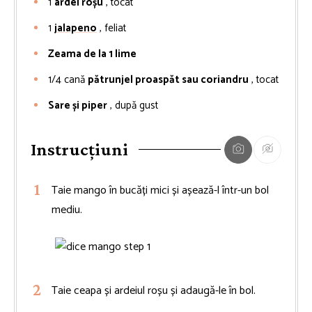
1
ardei roșu
, tocat
1
jalapeno
, feliat
Zeama de la 1 lime
1/4
cană
pătrunjel proaspăt sau coriandru
, tocat
Sare și piper
, după gust
Instrucțiuni
Taie mango în bucăți mici și așează-l într-un bol
mediu.
Taie ceapa și ardeiul roșu și adaugă-le în bol.