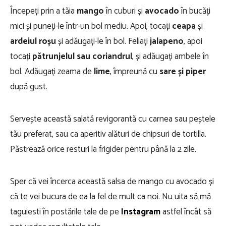
Începeți prin a tăia
mango
în cuburi și
avocado
în bucăți
mici și puneți-le într-un bol mediu. Apoi, tocați
ceapa
și
ardeiul roșu
și adăugați-le în bol. Feliați
jalapeno
, apoi
tocați
pătrunjelul sau coriandrul
, și adăugați ambele în
bol. Adăugați zeama de
lime
, împreună cu
sare și piper
după gust.
Servește această salată revigorantă cu carnea sau peștele
tău preferat, sau ca aperitiv alături de chipsuri de tortilla.
Păstrează orice resturi la frigider pentru până la 2 zile.
Sper că vei încerca această salsa de mango cu avocado și
că te vei bucura de ea la fel de mult ca noi. Nu uita să mă
taguiesti în postările tale de pe
Instagram
astfel încât să