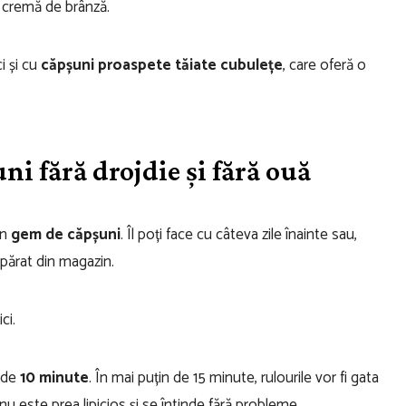
de cremă de brânză.
ci și cu
căpșuni proaspete tăiate cubulețe
, care oferă o
ni fără drojdie și fără ouă
un
gem de căpșuni
. Îl poți face cu câteva zile înainte sau,
părat din magazin.
ci.
 de
10 minute
. În mai puțin de 15 minute, rulourile vor fi gata
 nu este prea lipicios și se întinde fără probleme.