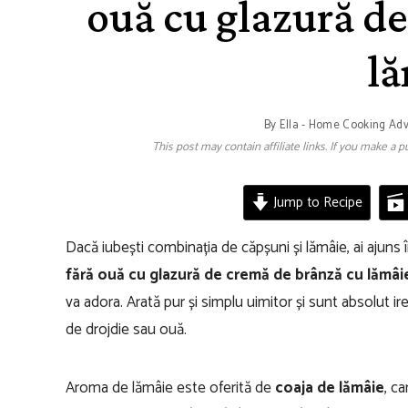
ouă cu glazură d
l
By
Ella - Home Cooking Ad
This post may contain affiliate links. If you make a
Jump to Recipe
Dacă iubești combinația de căpșuni și lămâie, ai ajuns î
fără ouă cu glazură de cremă de brânză cu lămâi
va adora. Arată pur și simplu uimitor și sunt absolut ire
de drojdie sau ouă.
Aroma de lămâie este oferită de
coaja de lămâie
, c