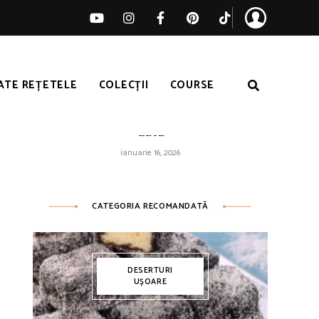
ATE REȚETELE
COLECȚII
COURSE
Orez galben ușor – pufos de fiecare
dată
ianuarie 16, 2026
CATEGORIA RECOMANDATĂ
DESERTURI
UȘOARE