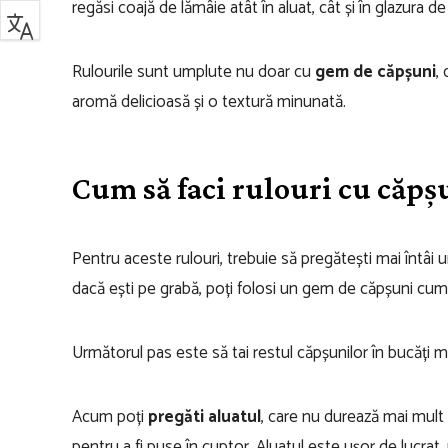
regăsi coajă de lămâie atât în aluat, cât și în glazura 
Rulourile sunt umplute nu doar cu
gem de căpșuni
, 
aromă delicioasă și o textură minunată.
Cum să faci rulouri cu căpșu
Pentru aceste rulouri, trebuie să pregătești mai întâi 
dacă ești pe grabă, poți folosi un gem de căpșuni cum
Următorul pas este să tai restul căpșunilor în bucăți mi
Acum poți
pregăti aluatul
, care nu durează mai mult
pentru a fi puse în cuptor. Aluatul este ușor de lucrat,