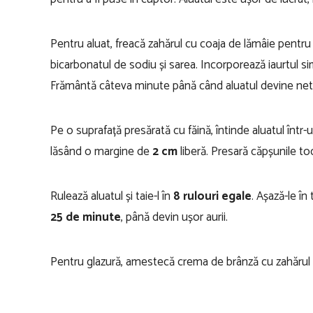
Pentru aluat, freacă zahărul cu coaja de lămâie pentru 
bicarbonatul de sodiu și sarea. Incorporează iaurtul s
Frământă câteva minute până când aluatul devine neted 
Pe o suprafață presărată cu făină, întinde aluatul într
lăsând o margine de
2 cm
liberă. Presară căpșunile to
Rulează aluatul și taie-l în
8 rulouri egale
. Așază-le în
25 de minute
, până devin ușor aurii.
Pentru glazură, amestecă crema de brânză cu zahărul pud