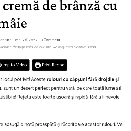
e cremă de brânză cu
ămâie
venture
mai 26, 2022
0 Comment
 purchase through links on our site, we may earn a commission.
Jump to Video
Print Recipe
n locul potrivit! Aceste
rulouri cu căpșuni fără drojdie și
e
, sunt un desert perfect pentru vară, pe care toată lumea îl
zistibile! Rețeta este foarte ușoară și rapidă, fără a fi nevoie
are adaugă o notă proaspătă și răcoritoare acestor rulouri. Vei