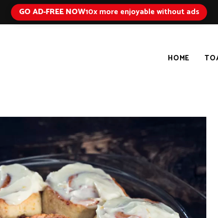
GO AD-FREE NOW
10x more enjoyable without ads
HOME
TO