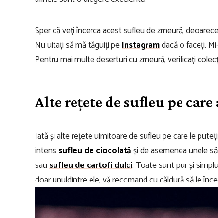
Sper că veți încerca acest sufleu de zmeură, deoarece 
Nu uitați să mă tăguiți pe
Instagram
dacă o faceți. Mi
Pentru mai multe deserturi cu zmeură, verificați colec
Alte rețete de sufleu pe care 
Iată și alte rețete uimitoare de sufleu pe care le puteți
intens
sufleu de ciocolată
și de asemenea unele săr
sau
sufleu de cartofi dulci
. Toate sunt pur și simpl
doar unuldintre ele, vă recomand cu căldură să le înce