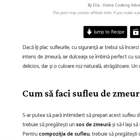
By
Ella - Home Cooking Adve
This post may contain affiliate links. If you make a
Jump to Recipe
Dacă îți plac sufleurile, cu siguranță ar trebui să încerc
intens de zmeură, iar dulceața se îmbină perfect cu s
delicios, dar și o culoare roz naturală, atrăgătoare. Un 
Cum să faci sufleu de zmeu
S-ar putea să pară intimidant să prepari acest sufleu de
trebuie să pregătești un
sos de zmeură
și să-l lași s
Pentru
compoziția de sufleu
, trebuie să pregătești