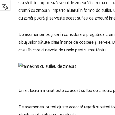
s-a răcit, incorporează sosul de zmeură în crema de pa
cremă cu zmeură. Împarte aluatul în forme de sufleu un
cu zahăr pudră și servește acest sufleu de zmeură ime
De asemenea, poți lua în considerare pregătirea creme
albușurilor bătute chiar înainte de coacere și servire
cazul în care ai nevoie de unele pentru mai târziu.
Un alt lucru minunat este că acest sufleu de zmeură p
De asemenea, puteți ajusta această rețetă și puteți fo
afinele sunt o alegere excelentă.