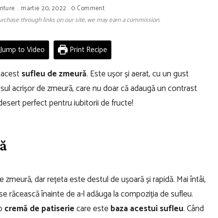
nture
martie 20, 2022
0 Comment
 purchase through links on our site, we may earn a commission.
Jump to Video
Print Recipe
i acest
sufleu de zmeură
. Este ușor și aerat, cu un gust
osul acrișor de zmeură, care nu doar că adaugă un contrast
desert perfect pentru iubitorii de fructe!
ră
 zmeură, dar rețeta este destul de ușoară și rapidă. Mai întâi,
ă se răcească înainte de a-l adăuga la compoziția de sufleu.
 o
cremă de patiserie
care este
baza acestui sufleu
. Când