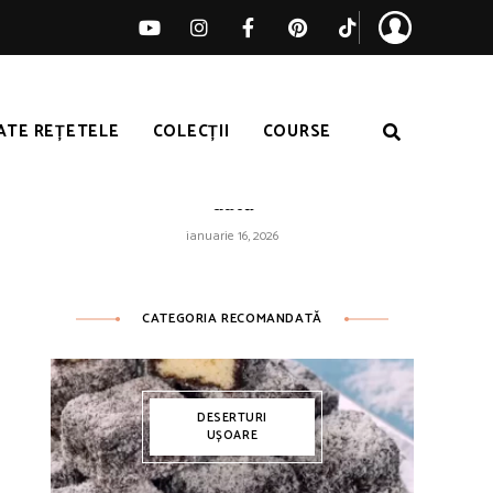
ATE REȚETELE
COLECȚII
COURSE
Orez galben ușor – pufos de fiecare
dată
ianuarie 16, 2026
CATEGORIA RECOMANDATĂ
DESERTURI
UȘOARE