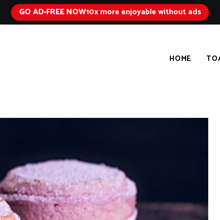
GO AD-FREE NOW
10x more enjoyable without ads
HOME
TO