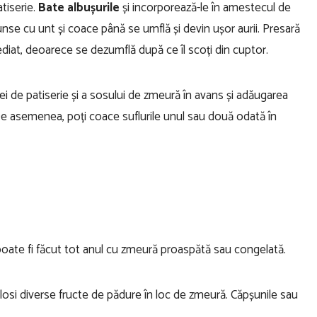
tiserie.
Bate albușurile
și incorporează-le în amestecul de
se cu unt și coace până se umflă și devin ușor aurii. Presară
diat, deoarece se dezumflă după ce îl scoți din cuptor.
i de patiserie și a sosului de zmeură în avans și adăugarea
. De asemenea, poți coace suflurile unul sau două odată în
oate fi făcut tot anul cu zmeură proaspătă sau congelată.
losi diverse fructe de pădure în loc de zmeură. Căpșunile sau