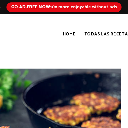
GO AD-FREE NOW
10x more enjoyable without ads
L
HOME
TODAS LAS RECETA