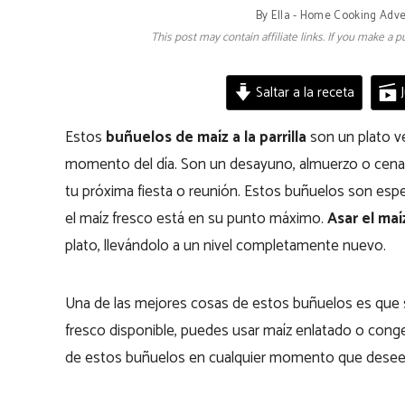
By
Ella - Home Cooking Adv
This post may contain affiliate links. If you make a
Saltar a la receta
J
Estos
buñuelos de maíz a la parrilla
son un plato ve
momento del día. Son un desayuno, almuerzo o cena f
tu próxima fiesta o reunión. Estos buñuelos son es
el maíz fresco está en su punto máximo.
Asar el maíz
plato, llevándolo a un nivel completamente nuevo.
Una de las mejores cosas de estos buñuelos es que s
fresco disponible, puedes usar maíz enlatado o cong
de estos buñuelos en cualquier momento que desees,