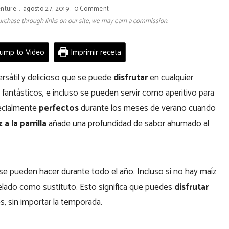
enture
agosto 27, 2019
0 Comment
 purchase through links on our site, we may earn a commission.
ump to Video
Imprimir receta
rsátil y delicioso que se puede
disfrutar
en cualquier
antásticos, e incluso se pueden servir como aperitivo para
pecialmente
perfectos
durante los meses de verano cuando
 a la parrilla
añade una profundidad de sabor ahumado al
e pueden hacer durante todo el año. Incluso si no hay maíz
elado como sustituto. Esto significa que puedes
disfrutar
 sin importar la temporada.