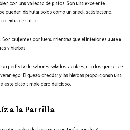
bien con una variedad de platos. Son una excelente
 o se pueden disfrutar solos como un snack satisfactorio.
 un extra de sabor.
a
. Son crujientes por fuera, mientras que el interior es
suave
as y hierbas.
ción perfecta de sabores salados y dulces, con los granos de
 veraniego. El queso cheddar y las hierbas proporcionan una
 a este plato simple pero delicioso.
 a la Parrilla
imienta y polvo de hornear en un tazón grande. A