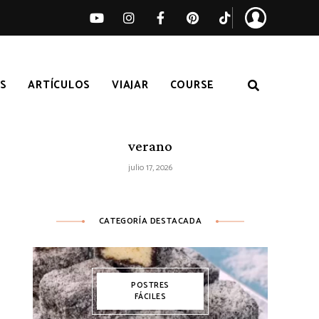
S
ARTÍCULOS
VIAJAR
COURSE
Ensalada de sandía, melocotón y feta
– Receta fácil de ensalada fresca de
verano
julio 17, 2026
CATEGORÍA DESTACADA
POSTRES
FÁCILES