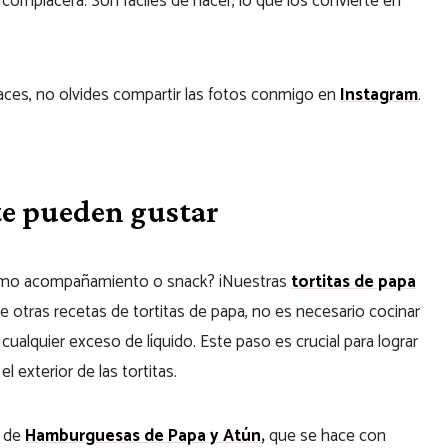
complacerá. Son fáciles de hacer, lo que los convierte en
haces, no olvides compartir las fotos conmigo en
Instagram
.
 te pueden gustar
 como acompañamiento o snack? ¡Nuestras
tortitas de papa
de otras recetas de tortitas de papa, no es necesario cocinar
 cualquier exceso de líquido. Este paso es crucial para lograr
 exterior de las tortitas.
a de
Hamburguesas de Papa y Atún
,
que se hace con