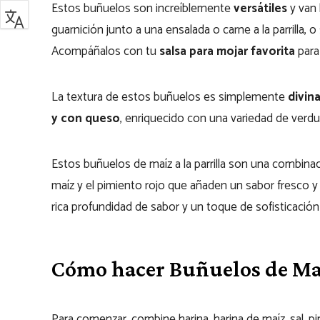
Estos buñuelos son increíblemente
versátiles
y van 
guarnición junto a una ensalada o carne a la parrilla,
Acompáñalos con tu
salsa para mojar favorita
para
La textura de estos buñuelos es simplemente
divin
y con queso
, enriquecido con una variedad de verdur
Estos buñuelos de maíz a la parrilla son una combina
maíz y el pimiento rojo que añaden un sabor fresco y
rica profundidad de sabor y un toque de sofisticación
Cómo hacer Buñuelos de Maíz
Para comenzar, combine harina, harina de maíz, sal, p