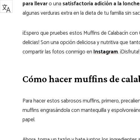
para llevar
o una
satisfactoria adición a la lonche
algunas verduras extra en la dieta de tu familia sin sacr
¡Espero que pruebes estos Muffins de Calabacín c
delicias! Son una opción deliciosa y nutritiva que tan
compartir las fotos conmigo en
Instagram
. ¡Disfruta!
Cómo hacer muffins de cala
Para hacer estos sabrosos muffins, primero, precalien
muffins engrasándola con mantequilla y espolvoreánd
papel.
Ahora, toma un tazón y bate juntos los ingredientes s