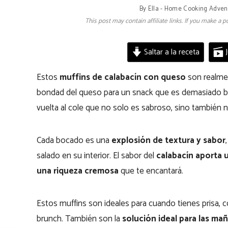
By
Ella - Home Cooking Adven
This post may contain affiliate links. If you make a
Saltar a la receta
J
Estos
muffins de calabacín con queso
son realmen
bondad del queso para un snack que es demasiado bue
vuelta al cole que no solo es sabroso, sino también n
Cada bocado es una
explosión de textura y sabor
salado en su interior. El sabor del
calabacín aporta 
una riqueza cremosa
que te encantará.
Estos muffins son ideales para cuando tienes prisa, 
brunch. También son la
solución ideal para las ma