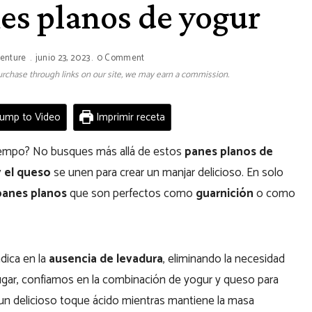
es planos de yogur
venture
junio 23, 2023
0 Comment
 purchase through links on our site, we may earn a commission.
ump to Video
Imprimir receta
tiempo? No busques más allá de estos
panes planos de
 el queso
se unen para crear un manjar delicioso. En solo
panes planos
que son perfectos como
guarnición
o como
dica en la
ausencia de levadura
, eliminando la necesidad
ugar, confiamos en la combinación de yogur y queso para
 un delicioso toque ácido mientras mantiene la masa