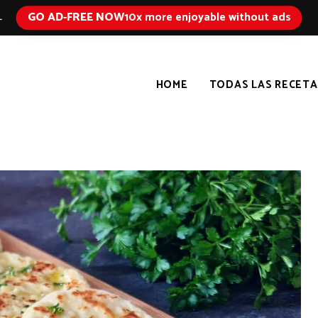
GO AD-FREE NOW
10x more enjoyable without ads
L
HOME
TODAS LAS RECETA