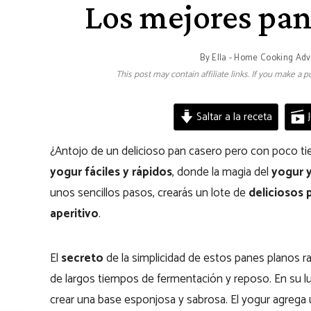
Los mejores pan
By
Ella - Home Cooking Ad
This post may contain affiliate links. If you make a
Saltar a la receta
J
¿Antojo de un delicioso pan casero pero con poco 
yogur
fáciles y rápidos
, donde la magia del
yogur y
unos sencillos pasos, crearás un lote de
deliciosos 
aperitivo
.
El
secreto
de la simplicidad de estos panes planos ra
de largos tiempos de fermentación y reposo. En su l
crear una base esponjosa y sabrosa. El yogur agrega