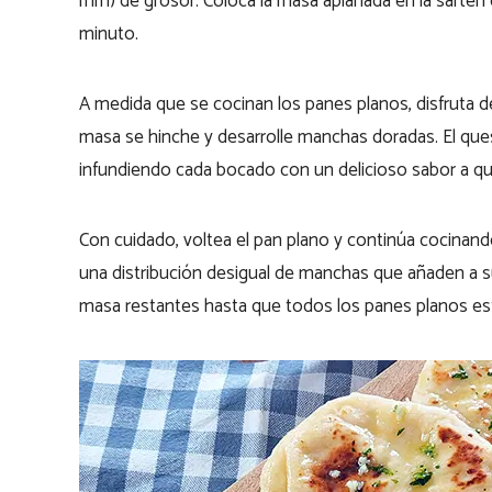
mm) de grosor. Coloca la masa aplanada en la sartén
minuto.
A medida que se cocinan los panes planos, disfruta de
masa se hinche y desarrolle manchas doradas. El ques
infundiendo cada bocado con un delicioso sabor a q
Con cuidado, voltea el pan plano y continúa cocinando
una distribución desigual de manchas que añaden a su
masa restantes hasta que todos los panes planos est