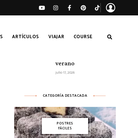
S
ARTÍCULOS
VIAJAR
COURSE
Ensalada de sandía, melocotón y feta
– Receta fácil de ensalada fresca de
verano
julio 17, 2026
CATEGORÍA DESTACADA
POSTRES
FÁCILES