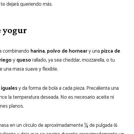
 te dejará queriendo más.
e yogur
nza combinando
harina
,
polvo de hornear
y una
pizca de
riego
y
queso
rallado, ya sea cheddar, mozzarella, o tu
e una masa suave y flexible.
 iguales
y da forma de bola a cada pieza. Precalienta una
nce la temperatura deseada. No es necesario aceite ni
anes planos.
 masa en un círculo de aproximadamente ¼ de pulgada (6