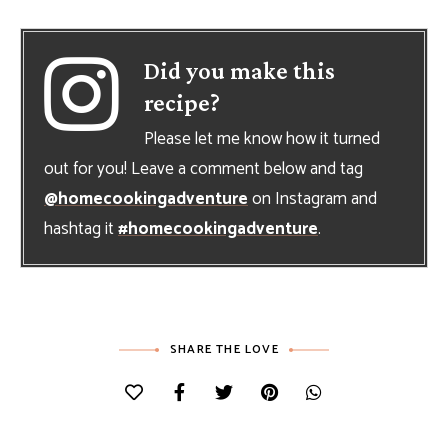
Did you make this
recipe?
Please let me know how it turned
out for you! Leave a comment below and tag
@homecookingadventure
on Instagram and
hashtag it
#homecookingadventure
.
SHARE THE LOVE