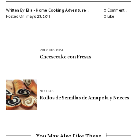
Written By:
Ella - Home Cooking Adventure
0 Comment
Posted On: mayo 23, 2011
0
Like
Navegación
PREVIOUS POST
de
Cheesecake con Fresas
entradas
NEXT POST
Rollos de Semillas de Amapola y Nueces
You May Also Like These