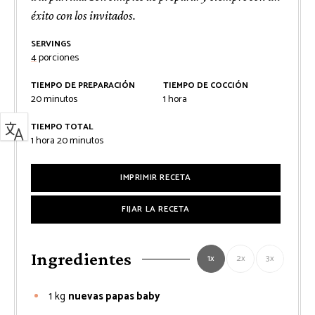
éxito con los invitados.
SERVINGS
4
porciones
TIEMPO DE PREPARACIÓN
TIEMPO DE COCCIÓN
minutos
hora
20
minutos
1
hora
TIEMPO TOTAL
hora
minutos
1
hora
20
minutos
IMPRIMIR RECETA
FIJAR LA RECETA
Ingredientes
1x
2x
3x
1
kg
nuevas papas baby