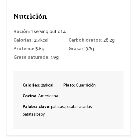
Nutrición
Ración:
1
serving out of 4
Calorías:
251
kcal
Carbohidratos:
28.2
g
Proteina:
5.8
g
Grasa:
13.7
g
Grasa saturada:
1.9
g
Calories:
251
kcal
Plato:
Guarnición
Cocina:
Americana
Palabra clave:
patatas, patatas asadas,
patatas baby