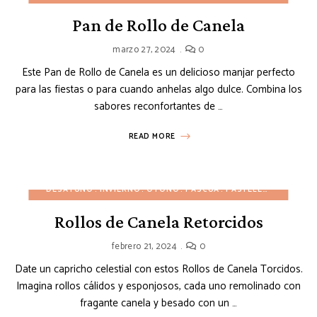
Pan de Rollo de Canela
marzo 27, 2024
0
Este Pan de Rollo de Canela es un delicioso manjar perfecto
para las fiestas o para cuando anhelas algo dulce. Combina los
sabores reconfortantes de …
READ MORE
DESAYUNO
INVIERNO
OTOÑO
PASCUA
PASTELES
POSTRES 
Rollos de Canela Retorcidos
febrero 21, 2024
0
Date un capricho celestial con estos Rollos de Canela Torcidos.
Imagina rollos cálidos y esponjosos, cada uno remolinado con
fragante canela y besado con un …