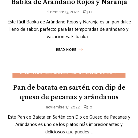
Babka de Arándano Rojos y Naranja
diciembre 13, 2022
0
Este fácil Babka de Arándano Rojos y Naranja es un pan dulce
lleno de sabor, perfecto para las temporadas de arándano y
vacaciones. El babka …
READ MORE
APERITIVOS
BOCADILLOS
DÍA DE ACCIÓN DE GRACIAS
INVIE
Pan de batata en sartén con dip de
queso de pecanas y arándanos
noviembre 17, 2022
0
Este Pan de Batata en Sartén con Dip de Queso de Pacanas y
Arándanos es uno de los platos más impresionantes y
deliciosos que puedes …