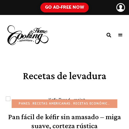
GO AD-FREE NOW
HOME
A
Food
COOKING
Blog
with
ADVENTURE
Tested
Recipes
Using
Recetas de levadura
Everyday
Ingredients
PANES
RECETAS AMERICANAS
RECETAS ECONÓMICAS
RECETA
Pan fácil de kéfir sin amasado – miga
suave, corteza rústica