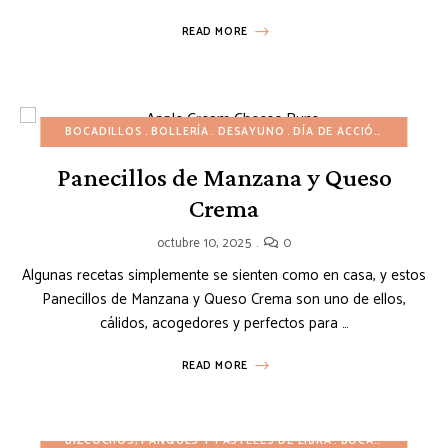
READ MORE
BOCADILLOS
BOLLERÍA
DESAYUNO
DÍA DE ACCIÓN DE GRACIAS
Panecillos de Manzana y Queso
Crema
octubre 10, 2025
0
Algunas recetas simplemente se sienten como en casa, y estos
Panecillos de Manzana y Queso Crema son uno de ellos,
cálidos, acogedores y perfectos para …
READ MORE
BIZCOCHOS, PANQUÉS Y PASTELES DE LIBRA
BOCADILLOS
DE