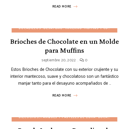
READ MORE
BOCADILLOS
DESAYUNO
INVIERNO
MUFFINS Y CUPCAKES
O
Brioches de Chocolate en un Molde
para Muffins
septiembre 20, 2022
0
Estos Brioches de Chocolate con su exterior crujiente y su
interior mantecoso, suave y chocolatoso son un fantástico
manjar tanto para el desayuno acompañados de …
READ MORE
BIZCOCHOS, PANQUÉS Y PASTELES DE LIBRA
BOCADILLOS
DE