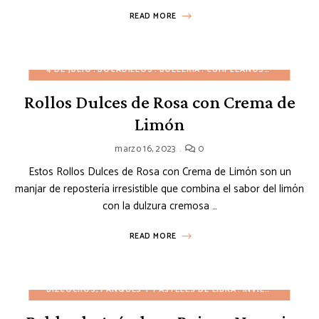
READ MORE
4 DE JULIO
BOCADILLOS
BOLLERÍA
CUMPLEAÑOS
DESAYUNO
Rollos Dulces de Rosa con Crema de
Limón
marzo 16, 2023
0
Estos Rollos Dulces de Rosa con Crema de Limón son un
manjar de repostería irresistible que combina el sabor del limón
con la dulzura cremosa …
READ MORE
BIZCOCHOS, PANQUÉS Y PASTELES DE LIBRA
INVIERNO
NAVID