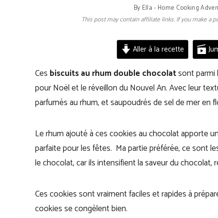
By
Ella - Home Cooking Adven
This post may contain affiliate links. If you make a
Aller à la recette
Jum
Ces
biscuits au rhum double chocolat
sont parmi l
pour Noël et le réveillon du Nouvel An. Avec leur te
parfumés au rhum, et saupoudrés de sel de mer en flo
Le rhum ajouté à ces cookies au chocolat apporte u
parfaite pour les fêtes. Ma partie préférée, ce sont l
le chocolat, car ils intensifient la saveur du chocolat
Ces cookies sont vraiment faciles et rapides à prépare
cookies se congèlent bien.