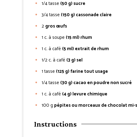
1/4
tasse
(50 g) sucre
3/4
tasse
(150 g) cassonade claire
2
gros œufs
1
c. à soupe
(15 ml) rhum
1
c. à café
(5 ml) extrait de rhum
1/2
c. à café
(3 g) sel
1
tasse
(125 g) farine tout usage
1/4
tasse
(30 g) cacao en poudre non sucré
1
c. à café
(4 g) levure chimique
100
g
pépites ou morceaux de chocolat mi-s
Instructions