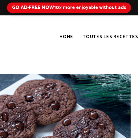
GO AD-FREE NOW
10x more enjoyable without ads
HOME
TOUTES LES RECETTE