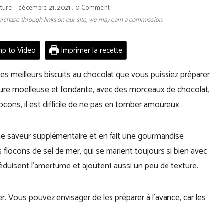
ture
décembre 21, 2021
0 Comment
 purchase through links on our site, we may earn a commission.
p to Video
Imprimer la recette
es meilleurs biscuits au chocolat que vous puissiez préparer
xture moelleuse et fondante, avec des morceaux de chocolat,
cons, il est difficile de ne pas en tomber amoureux.
ne saveur supplémentaire et en fait une gourmandise
es flocons de sel de mer, qui se marient toujours si bien avec
, réduisent l’amertume et ajoutent aussi un peu de texture.
r. Vous pouvez envisager de les préparer à l’avance, car les