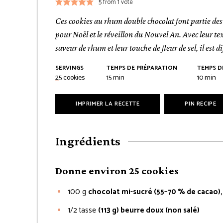
5
from 1 vote
Ces cookies au rhum double chocolat font partie des
pour Noël et le réveillon du Nouvel An. Avec leur tex
saveur de rhum et leur touche de fleur de sel, il est 
SERVINGS
TEMPS DE PRÉPARATION
TEMPS D
minutes
minut
25
cookies
15
min
10
min
IMPRIMER LA RECETTE
PIN RECIPE
Ingrédients
Donne environ 25 cookies
100
g
chocolat mi-sucré (55–70 % de cacao),
1/2
tasse
(113 g) beurre doux (non salé)