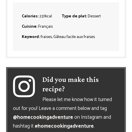
Calories:
237
kcal
Type de plat:
Dessert
Cuisine:
Français
Keyword:
fraises, Gâteau facile aux fraises
Did you make this
recipe?
Please let me know how it turned
out for you! Leave a comment below and tag
@homecookingadventure
on Instagram and
hashtag it
#homecookingadventure
.