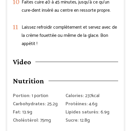
Faites cuire 40 à 45 minutes, jusqu’à ce qu’un
cure-dent inséré au centre en ressorte propre.
Laissez refroidir complètement et servez avec de
la crème fouettée ou même de la glace. Bon
appétit !
Video
Nutrition
Portion:
1
portion
Calories:
237
kcal
Carbohydrates:
25.2
g
Protéines:
4.6
g
Fat:
13.9
g
Lipides saturés:
6.9
g
Choléstérol:
75
mg
Sucre:
12.8
g