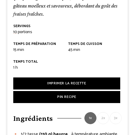
gâteau moelleux et savoureux, débordant du goût des
fraises fraîches.
SERVINGS
10
portions
TEMPS DE PRÉPARATION
TEMPS DE CUISSON
minutes
minutes
15
min
45
min
TEMPS TOTAL
heure
1
h
IMPRIMER LA RECETTE
PIN RECIPE
Ingrédients
1x
2x
3x
1/2
tasse
(110 g) beurre
, à température ambiante