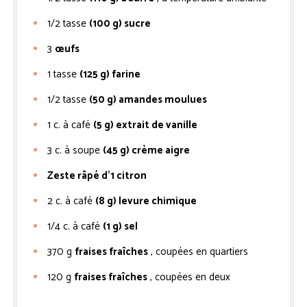
1/2
tasse
(100 g) sucre
3
œufs
1
tasse
(125 g) farine
1/2
tasse
(50 g) amandes moulues
1
c. à café
(5 g) extrait de vanille
3
c. à soupe
(45 g) crème aigre
Zeste râpé d’1 citron
2
c. à café
(8 g) levure chimique
1/4
c. à café
(1 g) sel
370
g
fraises fraîches
, coupées en quartiers
120
g
fraises fraîches
, coupées en deux