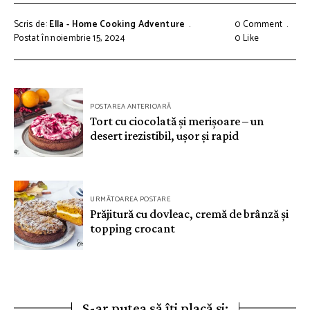
Scris de:
Ella - Home Cooking Adventure
0 Comment
Postat în:noiembrie 15, 2024
0
Like
Navigare
POSTAREA ANTERIOARĂ
în
Tort cu ciocolată și merișoare – un
desert irezistibil, ușor și rapid
articole
URMĂTOAREA POSTARE
Prăjitură cu dovleac, cremă de brânză și
topping crocant
S-ar putea să îți placă și: