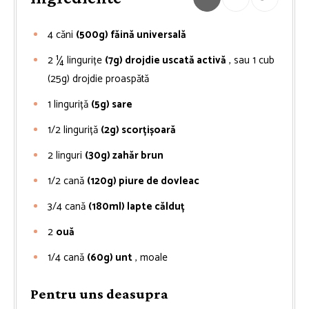
4
căni
(500g) făină universală
2 ¼
lingurițe
(7g) drojdie uscată activă
, sau 1 cub
(25g) drojdie proaspătă
1
linguriță
(5g) sare
1/2
linguriță
(2g) scorțișoară
2
linguri
(30g) zahăr brun
1/2
cană
(120g) piure de dovleac
3/4
cană
(180ml) lapte călduț
2
ouă
1/4
cană
(60g) unt
, moale
Pentru uns deasupra