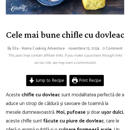
Cele mai bune chifle cu dovleac
By
Ella - Home Cooking Adventure
noiembrie 15, 2024
0 Comment
This post may contain affiliate links. If you make a purchase through links
on our site, we may earn a commission.
Jump to Recipe
Print Recipe
Aceste
chifle cu dovleac
sunt modalitatea perfectă de a
aduce un strop de căldură și savoare de toamnă la
mesele dumneavoastră.
Moi, pufoase
și doar
ușor dulci
,
aceste chifle sunt
făcute cu piure de dovleac
, care le
oferă o aromă subtilă și o
culoare
frumoasă
aurie
. Un