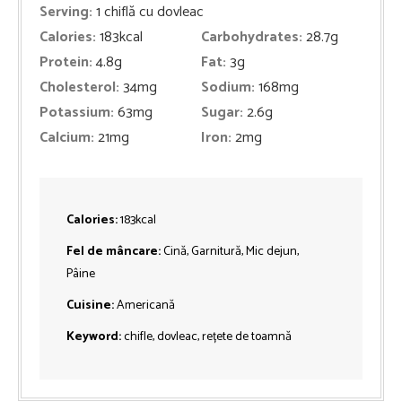
Serving:
1
chiflă cu dovleac
Calories:
183
kcal
Carbohydrates:
28.7
g
Protein:
4.8
g
Fat:
3
g
Cholesterol:
34
mg
Sodium:
168
mg
Potassium:
63
mg
Sugar:
2.6
g
Calcium:
21
mg
Iron:
2
mg
Calories:
183
kcal
Fel de mâncare:
Cină, Garnitură, Mic dejun,
Pâine
Cuisine:
Americană
Keyword:
chifle, dovleac, rețete de toamnă