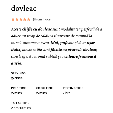
dovleac
5
from 1 vote
Aceste
chifle cu dovleac
sunt modalitatea perfectă de a
aduce un strop de căldură și savoare de toamnă la
mesele dumneavoastra.
Moi, pufoase
și doar
ușor
dulci
, aceste chifle sunt
făcute cu piure de dovleac
,
care le oferă o aromă subtilă și o
culoare frumoasă
aurie
.
SERVINGS
15
chifle
PREP TIME
COOK TIME
RESTING TIME
minutes
minutes
hours
15
mins
15
mins
2
hrs
TOTAL TIME
hours
minutes
2
hrs
30
mins