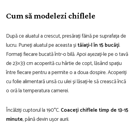
Cum să modelezi chiflele
După ce aluatul a crescut, presărați făină pe suprafața de
lucru. Puneți aluatul pe aceasta și
tăiați-l în 15 bucăți
.
Formați fiecare bucată într-o bilă. Apoi așezați-le pe o tavă
de 23×33 cm acoperită cu hârtie de copt, lăsând spațiu
între fiecare pentru a permite o a doua dospire. Acoperiți
cu folie alimentară unsă cu ulei și lăsați-le să crească încă
o oră la temperatura camerei.
Încălziți cuptorul la 190°C.
Coaceți chiflele timp de 13-15
minute
, până devin ușor aurii.