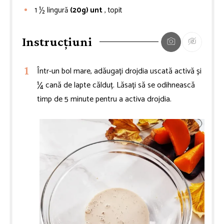
1 ½
lingură
(20g) unt
, topit
Instrucțiuni
Într-un bol mare, adăugați drojdia uscată activă și
¼ cană de lapte călduț. Lăsați să se odihnească
timp de 5 minute pentru a activa drojdia.