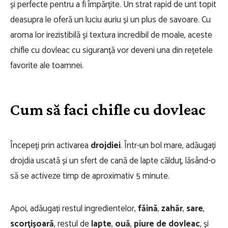
și perfecte pentru a fi împărțite. Un strat rapid de unt topit
deasupra le oferă un luciu auriu și un plus de savoare. Cu
aroma lor irezistibilă și textura incredibil de moale, aceste
chifle cu dovleac cu siguranță vor deveni una din rețetele
favorite ale toamnei.
Cum să faci chifle cu dovleac
Începeți prin activarea
drojdiei
. Într-un bol mare, adăugați
drojdia uscată și un sfert de cană de lapte călduț, lăsând-o
să se activeze timp de aproximativ 5 minute.
Apoi, adăugați restul ingredientelor,
făină
,
zahăr
,
sare
,
scorțișoară
, restul de
lapte
,
ouă
,
piure de dovleac
, și