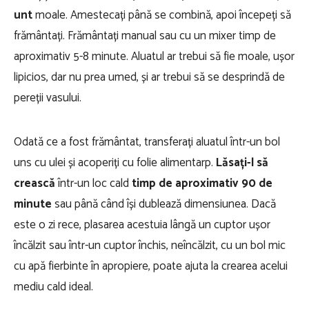
unt
moale. Amestecați până se combină, apoi începeți să
frământați. Frământați manual sau cu un mixer timp de
aproximativ 5-8 minute. Aluatul ar trebui să fie moale, ușor
lipicios, dar nu prea umed, și ar trebui să se desprindă de
pereții vasului.
Odată ce a fost frământat, transferați aluatul într-un bol
uns cu ulei și acoperiți cu folie alimentarp.
Lăsați-l să
crească
într-un loc cald
timp de aproximativ 90 de
minute
sau până când își dublează dimensiunea. Dacă
este o zi rece, plasarea acestuia lângă un cuptor ușor
încălzit sau într-un cuptor închis, neîncălzit, cu un bol mic
cu apă fierbinte în apropiere, poate ajuta la crearea acelui
mediu cald ideal.