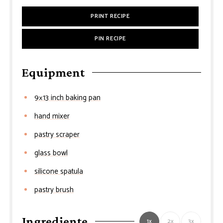
PRINT RECIPE
PIN RECIPE
Equipment
9×13 inch baking pan
hand mixer
pastry scraper
glass bowl
silicone spatula
pastry brush
Ingrediente
1x
2x
3x