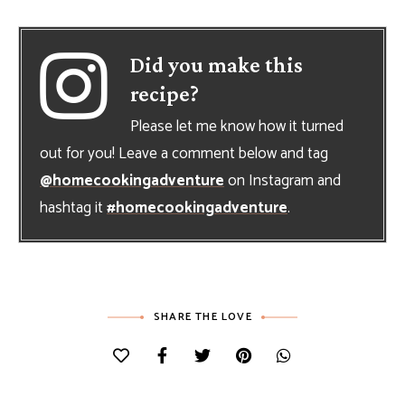
Did you make this
recipe?
Please let me know how it turned
out for you! Leave a comment below and tag
@homecookingadventure
on Instagram and
hashtag it
#homecookingadventure
.
SHARE THE LOVE