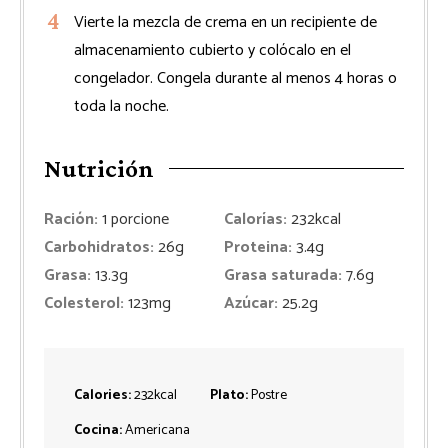
Vierte la mezcla de crema en un recipiente de
almacenamiento cubierto y colócalo en el
congelador. Congela durante al menos 4 horas o
toda la noche.
Nutrición
Ración:
1
porcione
Calorías:
232
kcal
Carbohidratos:
26
g
Proteina:
3.4
g
Grasa:
13.3
g
Grasa saturada:
7.6
g
Colesterol:
123
mg
Azúcar:
25.2
g
Calories:
232
kcal
Plato:
Postre
Cocina:
Americana