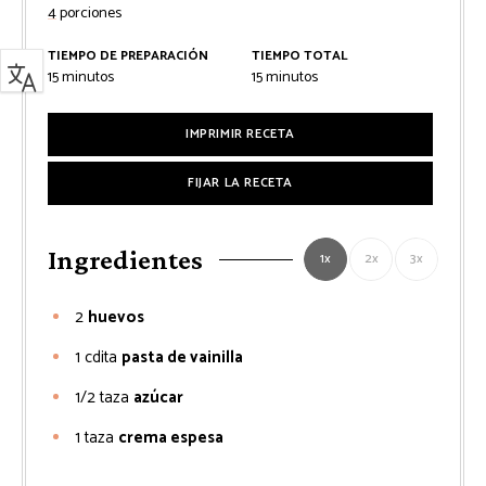
4
porciones
TIEMPO DE PREPARACIÓN
TIEMPO TOTAL
minutos
minutos
15
minutos
15
minutos
IMPRIMIR RECETA
FIJAR LA RECETA
Ingredientes
1x
2x
3x
2
huevos
1
cdita
pasta de vainilla
1/2
taza
azúcar
1
taza
crema espesa