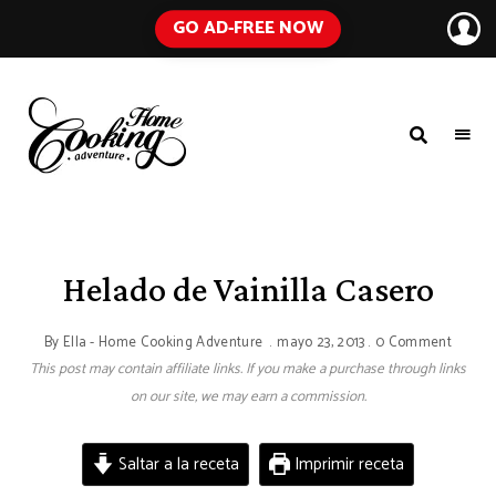
GO AD-FREE NOW
HOME
A
Food
COOKING
Blog
with
ADVENTURE
Tested
Recipes
Using
Helado de Vainilla Casero
Everyday
Ingredients
By
Ella - Home Cooking Adventure
mayo 23, 2013
0 Comment
This post may contain affiliate links. If you make a purchase through links
on our site, we may earn a commission.
Saltar a la receta
Imprimir receta