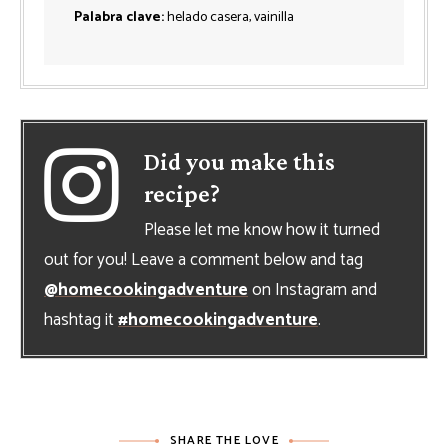
Palabra clave:
helado casera, vainilla
Did you make this
recipe?
Please let me know how it turned
out for you! Leave a comment below and tag
@homecookingadventure
on Instagram and
hashtag it
#homecookingadventure
.
SHARE THE LOVE