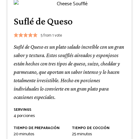
Suflé de Queso
5
from 1 vote
Suflé de Queso es un plato salado increíble con un gran
sabor y textura. Estos soufflés aireados y esponjosos
están hechos con tres tipos de queso, suizo, cheddar y
parmesano, que aportan un sabor intenso y lo hacen
totalmente irresistible. Hecho en porciones
individuales lo convierte en un gran plato para
ocasiones especiales.
SERVINGS
4
porciones
TIEMPO DE PREPARACIÓN
TIEMPO DE COCCIÓN
minutos
minutos
20
minutos
25
minutos