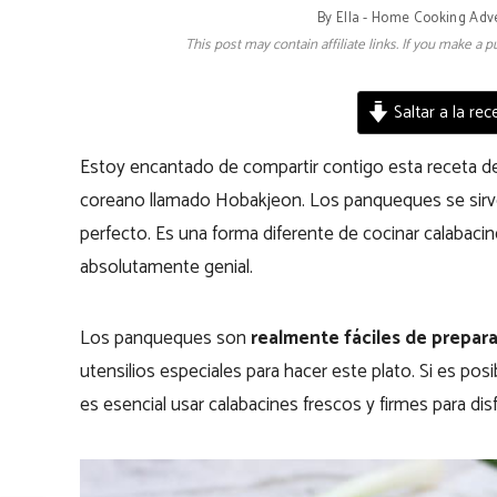
By
Ella - Home Cooking Adv
This post may contain affiliate links. If you make a
Saltar a la rec
Estoy encantado de compartir contigo esta receta 
coreano llamado Hobakjeon. Los panqueques se sirv
perfecto. Es una forma diferente de cocinar calabacin
absolutamente genial.
Los panqueques son
realmente fáciles de prepara
utensilios especiales para hacer este plato. Si es pos
es esencial usar calabacines frescos y firmes para d