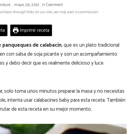
enture
mayo 29, 2012
0 Comment
 purchase through links on our site, we may earn a commission.
eta
Imprimir receta
de
panqueques de calabacín
, que es un plato tradicional
en con salsa de soja picante y son un acompañamiento
es y debo decir que es realmente delicioso y luce
r
, solo toma unos minutos preparar la masa y no necesitas
ible, intenta usar calabacines baby para esta receta. También
isfrutar de esta receta en su mejor momento.