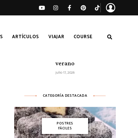
S
ARTÍCULOS
VIAJAR
COURSE
Ensalada de sandía, melocotón y feta
– Receta fácil de ensalada fresca de
verano
julio 17, 2026
CATEGORÍA DESTACADA
POSTRES
FÁCILES