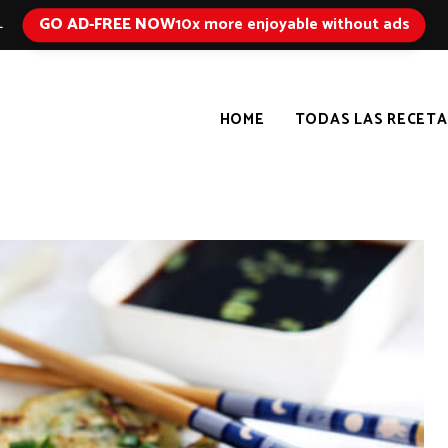
GO AD-FREE NOW
10x more enjoyable without ads
L
HOME
TODAS LAS RECETA