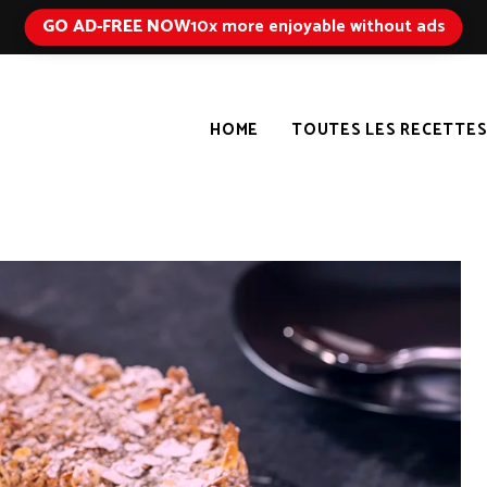
GO AD-FREE NOW
10x more enjoyable without ads
HOME
TOUTES LES RECETTE