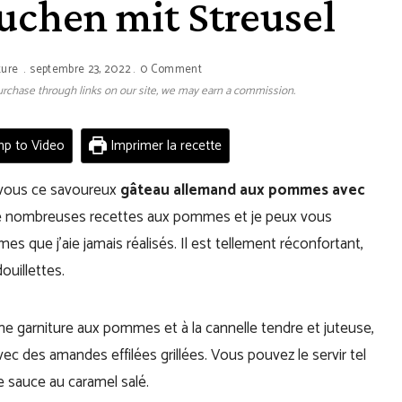
kuchen mit Streusel
ture
septembre 23, 2022
0 Comment
 purchase through links on our site, we may earn a commission.
p to Video
Imprimer la recette
c vous ce savoureux
gâteau allemand aux pommes avec
 de nombreuses recettes aux pommes et je peux vous
s que j’aie jamais réalisés. Il est tellement réconfortant,
ouillettes.
 garniture aux pommes et à la cannelle tendre et juteuse,
vec des amandes effilées grillées. Vous pouvez le servir tel
e sauce au caramel salé.