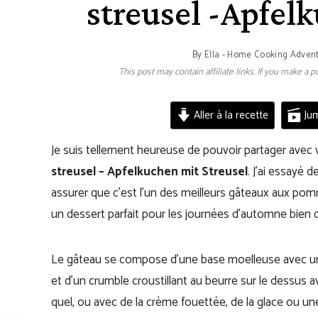
streusel -Apfel
By
Ella - Home Cooking Adven
This post may contain affiliate links. If you make a
Aller à la recette
Jum
Je suis tellement heureuse de pouvoir partager ave
streusel – Apfelkuchen mit Streusel
. J’ai essayé
assurer que c’est l’un des meilleurs gâteaux aux pomme
un dessert parfait pour les journées d’automne bien d
Le gâteau se compose d’une base moelleuse avec une
et d’un crumble croustillant au beurre sur le dessus a
quel, ou avec de la crème fouettée, de la glace ou un