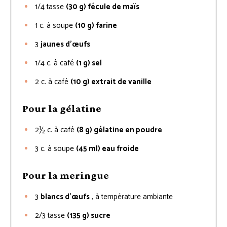
1/4
tasse
(30 g) fécule de maïs
1
c. à soupe
(10 g) farine
3
jaunes d’œufs
1/4
c. à café
(1 g) sel
2
c. à café
(10 g) extrait de vanille
Pour la gélatine
2½
c. à café
(8 g) gélatine en poudre
3
c. à soupe
(45 ml) eau froide
Pour la meringue
3
blancs d’œufs
, à température ambiante
2/3
tasse
(135 g) sucre