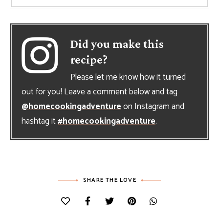
Did you make this
recipe?
Please let me know how it turned
out for you! Leave a comment below and tag
@homecookingadventure
on Instagram and
hashtag it
#homecookingadventure
.
SHARE THE LOVE