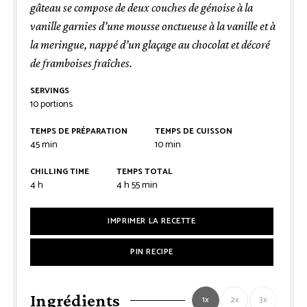
gâteau se compose de deux couches de génoise à la
vanille garnies d’une mousse onctueuse à la vanille et à
la meringue, nappé d’un glaçage au chocolat et décoré
de framboises fraîches.
SERVINGS
10
portions
TEMPS DE PRÉPARATION
TEMPS DE CUISSON
minutes
minutes
45
min
10
min
CHILLING TIME
TEMPS TOTAL
heures
heures
minutes
4
h
4
h
55
min
IMPRIMER LA RECETTE
PIN RECIPE
Ingrédients
1x
2x
3x