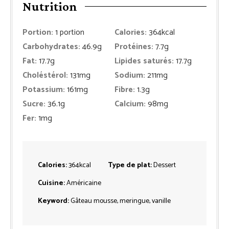
Nutrition
Portion:
1
portion
Calories:
364
kcal
Carbohydrates:
46.9
g
Protéines:
7.7
g
Fat:
17.7
g
Lipides saturés:
17.7
g
Choléstérol:
131
mg
Sodium:
211
mg
Potassium:
161
mg
Fibre:
1.3
g
Sucre:
36.1
g
Calcium:
98
mg
Fer:
1
mg
Calories:
364
kcal
Type de plat:
Dessert
Cuisine:
Américaine
Keyword:
Gâteau mousse, meringue, vanille