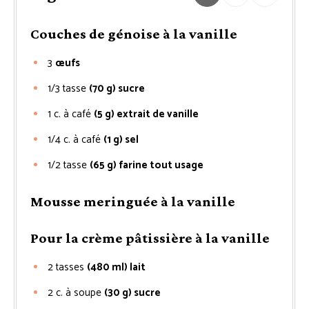
Couches de génoise à la vanille
3
œufs
1/3
tasse
(70 g) sucre
1
c. à café
(5 g) extrait de vanille
1/4
c. à café
(1 g) sel
1/2
tasse
(65 g) farine tout usage
Mousse meringuée à la vanille
Pour la crème pâtissière à la vanille
2
tasses
(480 ml) lait
2
c. à soupe
(30 g) sucre