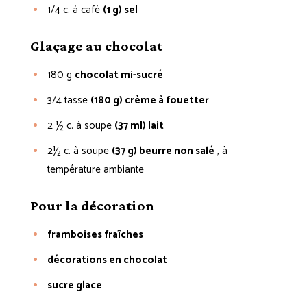
1/4
c. à café
(1 g) sel
Glaçage au chocolat
180
g
chocolat mi-sucré
3/4
tasse
(180 g) crème à fouetter
2 ½
c. à soupe
(37 ml) lait
2½
c. à soupe
(37 g) beurre non salé
, à
température ambiante
Pour la décoration
framboises fraîches
décorations en chocolat
sucre glace