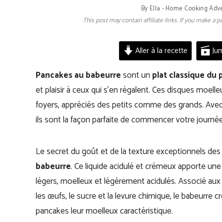
By
Ella - Home Cooking Adv
This post may contain affiliate links. If you make a
Aller à la recette
Jum
Pancakes au babeurre
sont un
plat classique du 
et plaisir à ceux qui s’en régalent. Ces disques moe
foyers, appréciés des petits comme des grands. Avec 
ils sont la façon parfaite de commencer votre journée
Le secret du goût et de la texture exceptionnels des 
babeurre
. Ce liquide acidulé et crémeux apporte un
légers, moelleux et légèrement acidulés. Associé aux
les œufs, le sucre et la levure chimique, le babeurre
pancakes leur moelleux caractéristique.