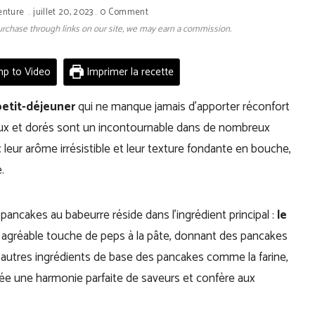
enture
juillet 20, 2023
0 Comment
 purchase through links on our site, we may earn a commission.
p to Video
Imprimer la recette
petit-déjeuner
qui ne manque jamais d’apporter réconfort
lleux et dorés sont un incontournable dans de nombreux
leur arôme irrésistible et leur texture fondante en bouche,
.
pancakes au babeurre réside dans l’ingrédient principal :
le
e agréable touche de peps à la pâte, donnant des pancakes
 autres ingrédients de base des pancakes comme la farine,
 crée une harmonie parfaite de saveurs et confère aux