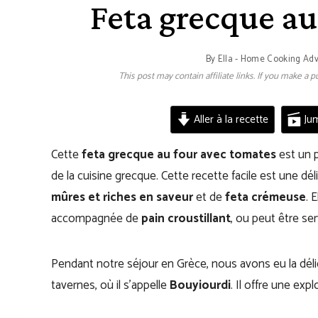
Feta grecque au
By
Ella - Home Cooking Ad
This post may contain affiliate links. If you make a
Aller à la recette
Jum
Cette
feta grecque au four avec tomates
est un p
de la cuisine grecque. Cette recette facile est une d
mûres et riches en saveur
et de
feta crémeuse
. 
accompagnée de
pain croustillant
, ou peut être se
Pendant notre séjour en Grèce, nous avons eu la dé
tavernes, où il s’appelle
Bouyiourdi
. Il offre une ex