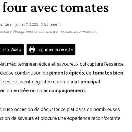
 four avec tomates
venture
juillet 7, 2023
0 Comment
 purchase through links on our site, we may earn a commission.
p to Video
Imprimer la recette
lat méditerranéen épicé et savoureux qui capture l’essence
élicieuse combinaison de
piments épicés
, de
tomates bien
Elle est souvent dégustée comme
plat principal
rvie en
entrée
ou en
accompagnement
.
licieuse occasion de déguster ce plat dans de nombreuses
plosion de saveurs et procure une expérience réconfortante.