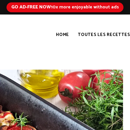
GO AD-FREE NOW
10x more enjoyable without ads
HOME
TOUTES LES RECETTE