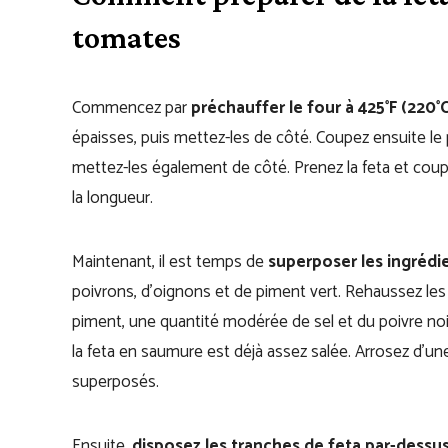
tomates
Commencez par
préchauffer le four à 425°F (220°C
épaisses, puis mettez-les de côté. Coupez ensuite le 
mettez-les également de côté. Prenez la feta et coup
la longueur.
Maintenant, il est temps de
superposer les ingrédi
poivrons, d’oignons et de piment vert. Rehaussez les
piment, une quantité modérée de sel et du poivre noir
la feta en saumure est déjà assez salée. Arrosez d’une
superposés.
Ensuite,
disposez les tranches de feta par-dessu