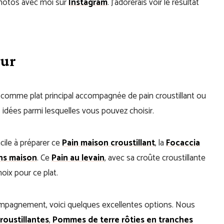
photos avec moi sur
Instagram
. J’adorerais voir le résultat
our
 comme plat principal accompagnée de pain croustillant ou
ées parmi lesquelles vous pouvez choisir.
acile à préparer ce
Pain maison croustillant
, la
Focaccia
ns maison
. Ce
Pain au levain
, avec sa croûte croustillante
hoix pour ce plat.
compagnement, voici quelques excellentes options. Nous
roustillantes
,
Pommes de terre rôties en tranches