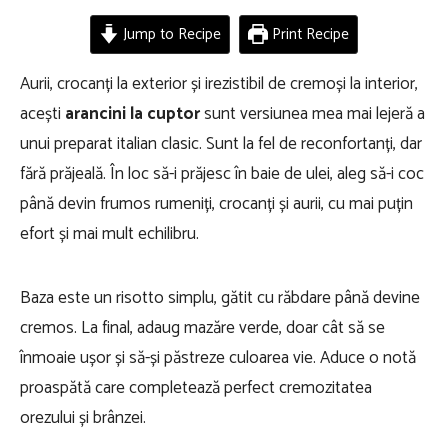
Jump to Recipe
Print Recipe
Aurii, crocanți la exterior și irezistibil de cremoși la interior,
acești
arancini la cuptor
sunt versiunea mea mai lejeră a
unui preparat italian clasic. Sunt la fel de reconfortanți, dar
fără prăjeală. În loc să-i prăjesc în baie de ulei, aleg să-i coc
până devin frumos rumeniți, crocanți și aurii, cu mai puțin
efort și mai mult echilibru.
Baza este un risotto simplu, gătit cu răbdare până devine
cremos. La final, adaug mazăre verde, doar cât să se
înmoaie ușor și să-și păstreze culoarea vie. Aduce o notă
proaspătă care completează perfect cremozitatea
orezului și brânzei.