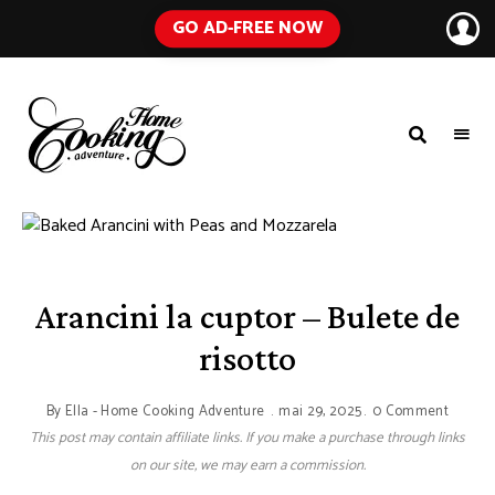
GO AD-FREE NOW
HOME
A
Food
COOKING
Blog
with
ADVENTURE
Tested
Recipes
Using
Everyday
Ingredients
Arancini la cuptor – Bulete de
risotto
By
Ella - Home Cooking Adventure
mai 29, 2025
0 Comment
This post may contain affiliate links. If you make a purchase through links
on our site, we may earn a commission.