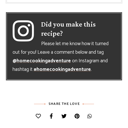
Did you make this
recipe?
Please let me know how it turned
out for you! Leave a comment below and tag
@homecookingadventure
on Instagram and
hashtag it
#homecookingadventure
.
SHARE THE LOVE