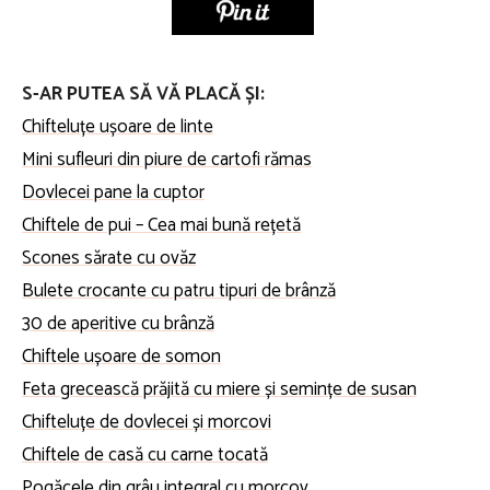
S-AR PUTEA SĂ VĂ PLACĂ ȘI:
Chifteluțe ușoare de linte
Mini sufleuri din piure de cartofi rămas
Dovlecei pane la cuptor
Chiftele de pui – Cea mai bună rețetă
Scones sărate cu ovăz
Bulete crocante cu patru tipuri de brânză
30 de aperitive cu brânză
Chiftele ușoare de somon
Feta grecească prăjită cu miere și semințe de susan
Chifteluțe de dovlecei și morcovi
Chiftele de casă cu carne tocată
Pogăcele din grâu integral cu morcov