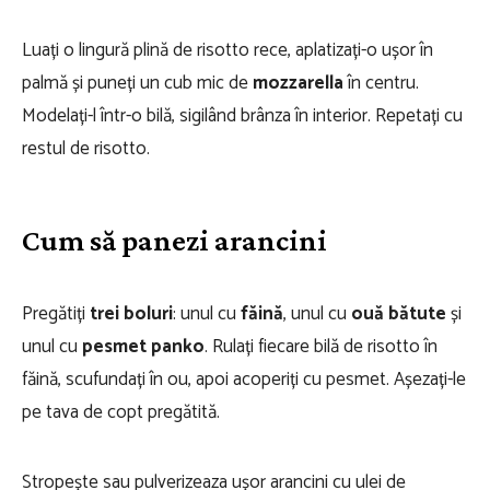
Luați o lingură plină de risotto rece, aplatizați-o ușor în
palmă și puneți un cub mic de
mozzarella
în centru.
Modelați-l într-o bilă, sigilând brânza în interior. Repetați cu
restul de risotto.
Cum să panezi arancini
Pregătiți
trei boluri
: unul cu
făină
, unul cu
ouă bătute
și
unul cu
pesmet panko
. Rulați fiecare bilă de risotto în
făină, scufundați în ou, apoi acoperiți cu pesmet. Așezați-le
pe tava de copt pregătită.
Stropește sau pulverizeaza ușor arancini cu ulei de