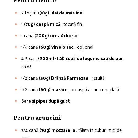
2
linguri
(30g) ulei de măsline
1
(70g) ceapă mică
, tocată fin
1
cană
(200g) orez Arborio
1/4
cană
(60g) vin alb sec
, opțional
4-5
căni
(900ml -1.2l) supă de legume sau de pui
,
caldă
1/2
cană
(50g) Brânză Parmezan
, răzuită
1/2
cană
(60g) mazăre
, proaspătă sau congelată
Sare și piper după gust
Pentru arancini
3/4
cană
(70g) mozzarella
, tăiată în cuburi mici de