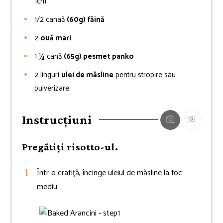
1cm
1/2
canaă
(60g) făină
2
ouă mari
1 ¼
cană
(65g) pesmet panko
2
linguri
ulei de măsline
pentru stropire sau
pulverizare
Instrucțiuni
Pregătiți risotto-ul.
Într-o cratiță, încinge uleiul de măsline la foc
mediu.