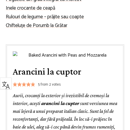
Inele crocante de ceapă
Rulouri de legume – prăjite sau coapte
Chifteluțe de Porumb la Grătar
Arancini la cuptor
5
from
2
votes
Aurii, crocanți la exterior și irezistibil de cremoși la
interior, acești
arancini la cuptor
sunt versiunea mea
mai lejeră a unui preparat italian clasic. Sunt la fel de
reconfortanți, dar fără prăjeală. În loc să-i prăjesc în
baie de ulei, aleg să-i coc până devin frumos rumeniți,