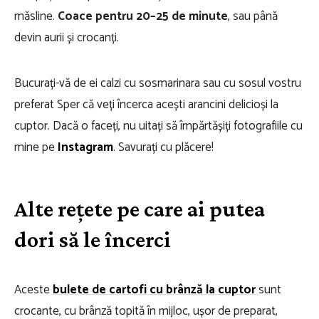
măsline.
Coace pentru 20–25 de minute
, sau până
devin aurii și crocanți.
Bucurați-vă de ei calzi cu sosmarinara sau cu sosul vostru
preferat Sper că veți încerca acești arancini delicioși la
cuptor. Dacă o faceți, nu uitați să împărtășiți fotografiile cu
mine pe
Instagram
. Savurați cu plăcere!
Alte rețete pe care ai putea
dori să le încerci
Aceste
bulete de cartofi cu brânză la cuptor
sunt
crocante, cu brânză topită în mijloc, ușor de preparat,