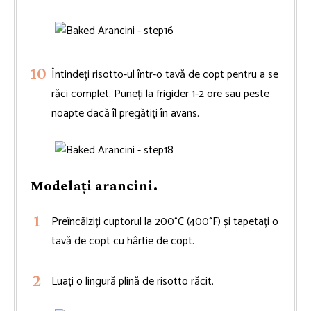
Întindeți risotto-ul într-o tavă de copt pentru a se
răci complet. Puneți la frigider 1-2 ore sau peste
noapte dacă îl pregătiți în avans.
Modelați arancini.
Preîncălziți cuptorul la 200°C (400°F) și tapetați o
tavă de copt cu hârtie de copt.
Luați o lingură plină de risotto răcit.