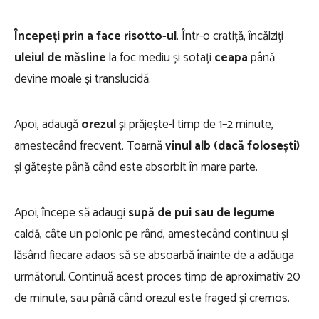
Începeți prin a face risotto-ul
. Într-o cratiță, încălziți
uleiul de măsline
la foc mediu și sotați
ceapa
până
devine moale și translucidă.
Apoi, adaugă
orezul
și prăjește-l timp de 1–2 minute,
amestecând frecvent. Toarnă
vinul alb (dacă folosești)
și gătește până când este absorbit în mare parte.
Apoi, începe să adaugi
supă de pui sau de legume
caldă, câte un polonic pe rând, amestecând continuu și
lăsând fiecare adaos să se absoarbă înainte de a adăuga
următorul. Continuă acest proces timp de aproximativ 20
de minute, sau până când orezul este fraged și cremos.