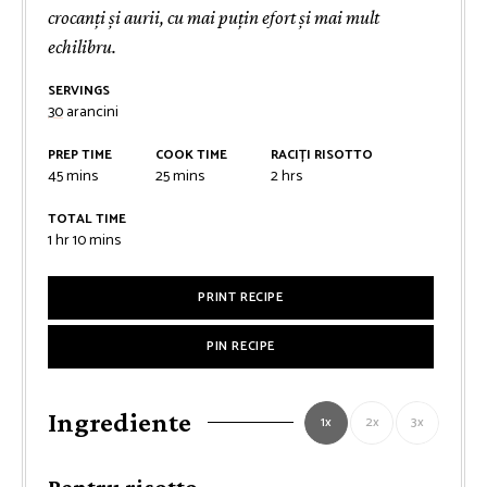
crocanți și aurii, cu mai puțin efort și mai mult
echilibru.
SERVINGS
30
arancini
PREP TIME
COOK TIME
RACIȚI RISOTTO
minutes
minutes
hours
45
mins
25
mins
2
hrs
TOTAL TIME
hour
minutes
1
hr
10
mins
PRINT RECIPE
PIN RECIPE
Ingrediente
1x
2x
3x
Pentru risotto