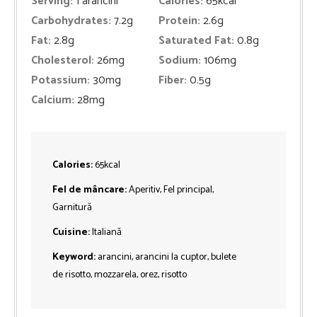
Serving:
1
arancini
Calories:
65
kcal
Carbohydrates:
7.2
g
Protein:
2.6
g
Fat:
2.8
g
Saturated Fat:
0.8
g
Cholesterol:
26
mg
Sodium:
106
mg
Potassium:
30
mg
Fiber:
0.5
g
Calcium:
28
mg
Calories:
65
kcal
Fel de mâncare:
Aperitiv, Fel principal,
Garnitură
Cuisine:
Italiană
Keyword:
arancini, arancini la cuptor, bulete
de risotto, mozzarela, orez, risotto