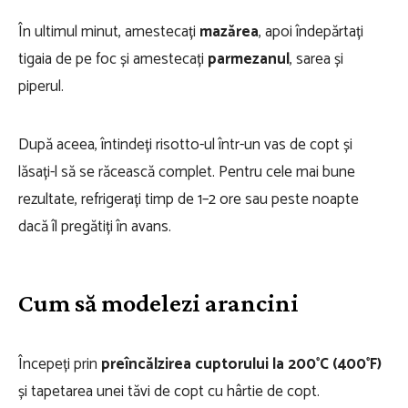
În ultimul minut, amestecați
mazărea
, apoi îndepărtați
tigaia de pe foc și amestecați
parmezanul
, sarea și
piperul.
După aceea, întindeți risotto-ul într-un vas de copt și
lăsați-l să se răcească complet. Pentru cele mai bune
rezultate, refrigerați timp de 1–2 ore sau peste noapte
dacă îl pregătiți în avans.
Cum să modelezi arancini
Începeți prin
preîncălzirea cuptorului la 200°C (400°F)
și tapetarea unei tăvi de copt cu hârtie de copt.