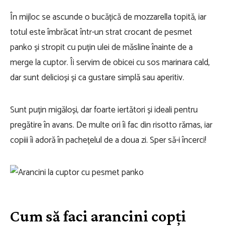
În mijloc se ascunde o bucățică de mozzarella topită, iar
totul este îmbrăcat într-un strat crocant de pesmet
panko și stropit cu puțin ulei de măsline înainte de a
merge la cuptor. Îi servim de obicei cu sos marinara cald,
dar sunt delicioși și ca gustare simplă sau aperitiv.
Sunt puțin migăloși, dar foarte iertători și ideali pentru
pregătire în avans. De multe ori îi fac din risotto rămas, iar
copiii îi adoră în pachețelul de a doua zi. Sper să-i încerci!
Cum să faci arancini copți