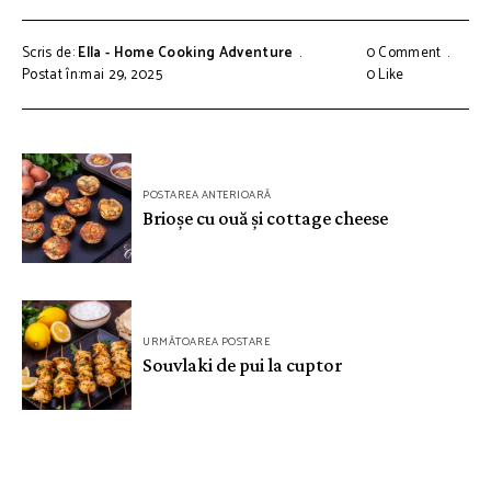
Scris de:
Ella - Home Cooking Adventure
0 Comment
Postat în:mai 29, 2025
0
Like
Navigare
POSTAREA ANTERIOARĂ
în
Brioșe cu ouă și cottage cheese
articole
URMĂTOAREA POSTARE
Souvlaki de pui la cuptor