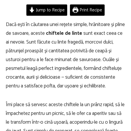
Jump to Recipe
Print Recipe
Dacă ești în căutarea unei rețete simple, hrănitoare și pline
de savoare, aceste
chiftele de linte
sunt exact ceea ce
ai nevoie. Sunt făcute cu linte fragedă, morcovi dulci,
pătrunjel proaspăt și cantitatea potrivită de ceapă și
usturoi pentru a le face minunat de savuroase. Ouăle și
pesmetul leagă perfect ingredientele, formând chifteluțe
crocante, aurii și delicioase — suficient de consistente
pentru a satisface pofta, dar ușoare și echilibrate.
Îmi place să servesc aceste chiftele la un prânz rapid, să le
împachetez pentru un picnic, să le ofer ca aperitiv sau să
le transform într-o cină ușoară, acoperindu-le cu o lingură