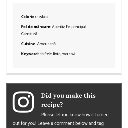
Calories:
39
kcal
Fel de mâncare:
Aperitiv, Fel principal,
Garnitură
Cuisine:
Americană
Keyword:
chiftele, linte, morcovi
Did you make this
recipe?
Please let me know how it turned
out for you! Leave a comment below and tag