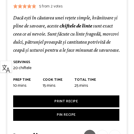
5
from
2
votes
Dacă ești în căutarea unei rețete simple, hrănitoare și
pline de savoare, aceste
chiftele de linte
sunt exact
ceea ce ai nevoie. Sunt făcute cu linte fragedă, morcovi
dulci, pătrunjel proaspăt și cantitatea potrivită de
ceapă și usturoi pentru a le face minunat de savuroase.
SERVINGS
20
chiftele
PREP TIME
COOK TIME
TOTAL TIME
minutes
minutes
minutes
10
mins
15
mins
25
mins
PRINT RECIPE
PIN RECIPE