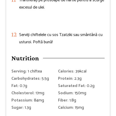
Transferați pe prosoape de hârtie pentru a scurge
excesul de ulei.
Serviți chiftelele cu sos Tzatziki sau smântână cu
usturoi. Poftă bună!
Nutrition
Serving:
1
chiftea
Calories:
39
kcal
Carbohydrates:
5.5
g
Protein:
2.3
g
Fat:
0.7
g
Saturated Fat:
0.2
g
Cholesterol:
17
mg
Sodium:
150
mg
Potassium:
84
mg
Fiber:
1.8
g
Sugar:
1.3
g
Calcium:
15
mg