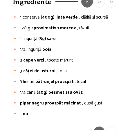
Ingrediente
1x
2x
3x
1
conservă
(400g) linte verde
, clătită și scursă
120
g
aproximativ 1 morcov
, răzuit
1
linguriță
(5g) sare
1/2
linguriță
boia
3
cepe verzi
, tocate mărunt
3
căței de usturoi
, tocat
3
linguri
pătrunjel proaspăt
, tocat
1/4
cană
(40g) pesmet sau ovăz
piper negru proaspăt măcinat
, după gust
1
ou