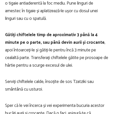
o tigaie antiaderentă la foc mediu. Pune linguri de
amestec în tigaie și aplatizează-le ușor cu dosul unei
linguri sau cu o spatulă.
Gătiți chiftelele timp de aproximativ 3 până la 4
minute pe o parte, sau până devin aurii și crocante
,
apoi întoarceți-le și gătiți-le pentru încă 3 minute pe
cealaltă parte. Transferați chiftelele gătite pe prosoape de
hârtie pentru a scurge excesul de ulei.
Serviți chiftelele calde, însoțite de sos Tzatziki sau
smântână cu usturoi.
Sper că le vei încerca și vei experimenta bucuria acestor
bucăți aurii și crocante. Dacă o faci, asigură-te că