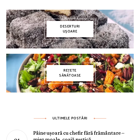
DESERTURI
UȘOARE
REȚETE
SĂNĂTOASE
ULTIMELE POSTĂRI
Pâine ușoară cu chefir fără frământare –
miez moale, coajă rustică