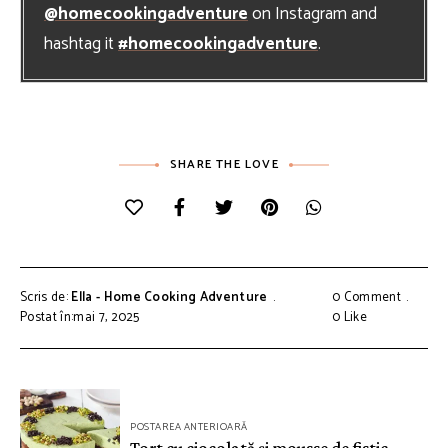
@homecookingadventure
on Instagram and
hashtag it
#homecookingadventure
.
SHARE THE LOVE
Scris de:
Ella - Home Cooking Adventure
0 Comment
Postat în:mai 7, 2025
0
Like
Navigare
POSTAREA ANTERIOARĂ
în
Tort cu ciocolată și mousse de fistic