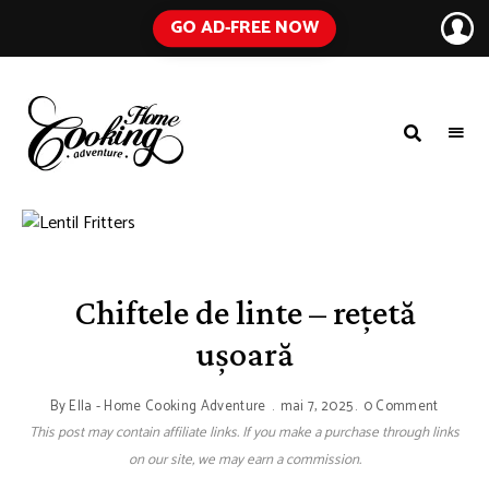
GO AD-FREE NOW
HOME
A
Food
COOKING
Blog
with
ADVENTURE
Tested
Recipes
Using
Everyday
Ingredients
Chiftele de linte – rețetă
ușoară
By
Ella - Home Cooking Adventure
mai 7, 2025
0 Comment
This post may contain affiliate links. If you make a purchase through links
on our site, we may earn a commission.