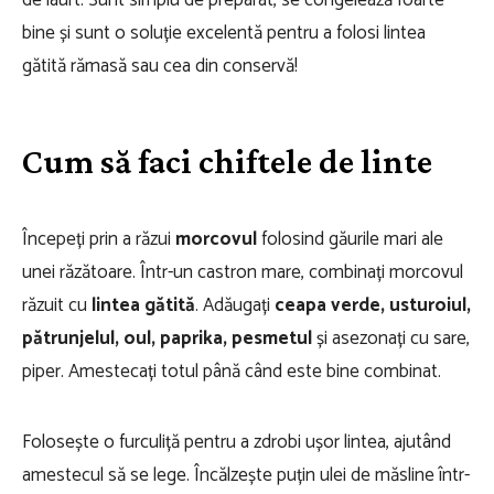
de iaurt. Sunt simplu de preparat, se congelează foarte
bine și sunt o soluție excelentă pentru a folosi lintea
gătită rămasă sau cea din conservă!
Cum să faci chiftele de linte
Începeți prin a răzui
morcovul
folosind găurile mari ale
unei răzătoare. Într-un castron mare, combinați morcovul
răzuit cu
lintea gătită
. Adăugați
ceapa verde, usturoiul,
pătrunjelul, oul, paprika, pesmetul
și asezonați cu sare,
piper. Amestecați totul până când este bine combinat.
Folosește o furculiță pentru a zdrobi ușor lintea, ajutând
amestecul să se lege. Încălzește puțin ulei de măsline într-