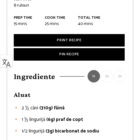
8
rulouri
PREP TIME
COOK TIME
TOTAL TIME
minutes
minutes
minutes
15
mins
25
mins
40
mins
PRINT RECIPE
PIN RECIPE
Ingrediente
1x
2x
3x
Aluat
2 ½
căni
(310g) făină
1 ½
linguriță
(6g) praf de copt
1/2
linguriță
(3g) bicarbonat de sodiu