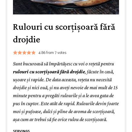
Rulouri cu scorțișoară fără
drojdie
4.86
from
7
votes
Sunt bucuroasă să împărtășesc cu voi o rețetă pentru
rulouri cu scorțișoară fără drojdie
, făcute în casă,
ușoare și rapide. De data aceasta, rețeta nu necesită
drojdie și nici ouă, și nu aveți nevoie de mai mult de 15
minute pentru a pregăti rulourile și a le avea gata de
pus în cuptor. Este atât de rapid. Rulourile devin foarte
moi și pufoase, dulci și pline de aroma de scorțișoară,
așa cum ar trebui să fie orice rulou de scorțișoară.
SERVINGS