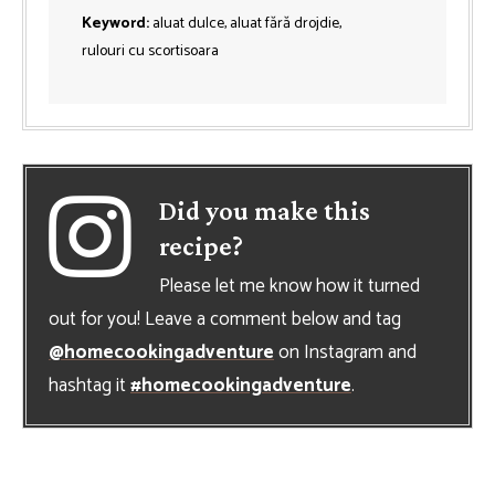
Keyword:
aluat dulce, aluat fără drojdie,
rulouri cu scortisoara
Did you make this
recipe?
Please let me know how it turned
out for you! Leave a comment below and tag
@homecookingadventure
on Instagram and
hashtag it
#homecookingadventure
.