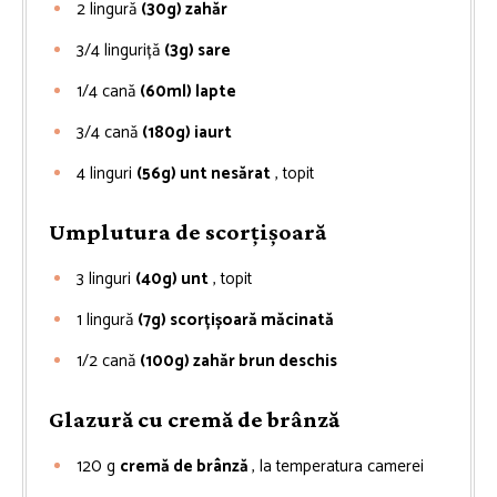
2
lingură
(30g) zahăr
3/4
linguriță
(3g) sare
1/4
cană
(60ml) lapte
3/4
cană
(180g) iaurt
4
linguri
(56g) unt nesărat
, topit
Umplutura de scorțișoară
3
linguri
(40g) unt
, topit
1
lingură
(7g) scorțișoară măcinată
1/2
cană
(100g) zahăr brun deschis
Glazură cu cremă de brânză
120
g
cremă de brânză
, la temperatura camerei