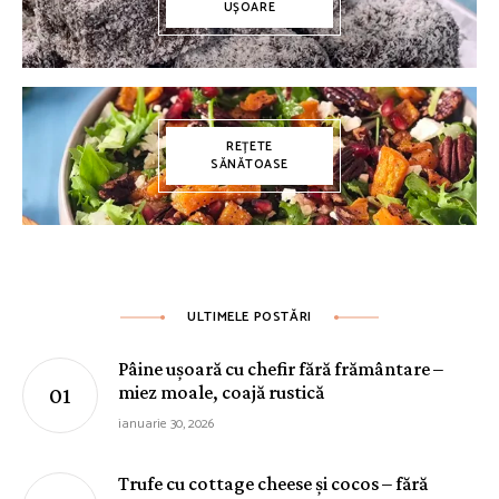
UȘOARE
REȚETE
SĂNĂTOASE
ULTIMELE POSTĂRI
Pâine ușoară cu chefir fără frământare –
miez moale, coajă rustică
ianuarie 30, 2026
Trufe cu cottage cheese și cocos – fără