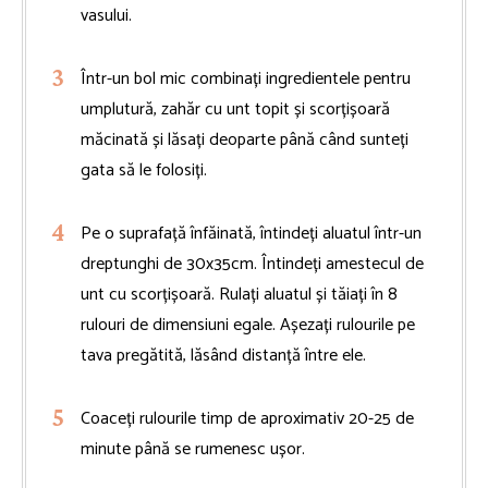
vasului.
Într-un bol mic combinați ingredientele pentru
umplutură, zahăr cu unt topit și scorțișoară
măcinată și lăsați deoparte până când sunteți
gata să le folosiți.
Pe o suprafață înfăinată, întindeți aluatul într-un
dreptunghi de 30x35cm. Întindeți amestecul de
unt cu scorțișoară. Rulați aluatul și tăiați în 8
rulouri de dimensiuni egale. Așezați rulourile pe
tava pregătită, lăsând distanță între ele.
Coaceți rulourile timp de aproximativ 20-25 de
minute până se rumenesc ușor.