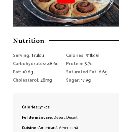
Nutrition
Serving:
1
rulou
Calories:
311
kcal
Carbohydrates:
48.6
g
Protein:
5.7
g
Fat:
10.6
g
Saturated Fat:
6.6
g
Cholesterol:
28
mg
Sugar:
17.9
g
Calories:
311
kcal
Fel de mâncare:
Desert, Desert
Cuisine:
Americană, Americană