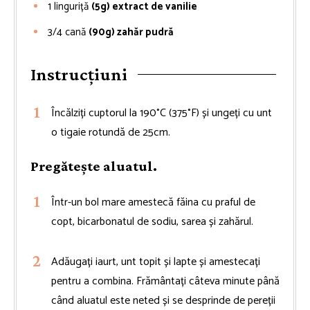
1
linguriță
(5g) extract de vanilie
3/4
cană
(90g) zahăr pudră
Instrucțiuni
Încălziți cuptorul la 190°C (375°F) și ungeți cu unt
o tigaie rotundă de 25cm.
Pregătește aluatul.
Într-un bol mare amestecă făina cu praful de
copt, bicarbonatul de sodiu, sarea și zahărul.
Adăugați iaurt, unt topit și lapte și amestecați
pentru a combina. Frământați câteva minute până
când aluatul este neted și se desprinde de pereții