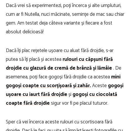
Dacă vrei să experimentezi, poți încerca și alte umpluturi,
cum ar fi Nutella, nuci măcinate, semințe de mac sau chiar
gem. Am testat deja câteva variante și fiecare a fost
absolut delicioasă!
Dacă îți plac rețetele ușoare cu aluat fără drojdie, s-ar
putea să îți placă și acestea
rulouri cu căpșuni fără
drojdie cu glazură de cremă de brânză și lămâie
. De
asemenea, poți face gogoși fără drojdie ca acestea
mini
gogoși coapte cu scorțișoară și zahăr.
Aceste
gogoși
ușoare cu iaurt fără drojdie
și
gogoși cu ciocolată
coapte
fără drojdie
sigur vor fi pe placul tuturor.
Sper că vei încerca aceste rulouri cu scortisoara fără
drojdie. Dacă le faci, nu uita să împărtășești fotografiile cu