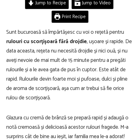
Jump to Recipe
Jump to Video
Print Recipe
Sunt bucuroasă să împărtășesc cu voi o rețetă pentru
rulouri cu scorțișoară fără drojdie
, ușoare și rapide. De
data aceasta, rețeta nu necesită drojdie și nici ouă, și nu
aveți nevoie de mai mult de 15 minute pentru a pregăti
rulourile și a le avea gata de pus în cuptor. Este atât de
rapid. Rulourile devin foarte moi și pufoase, dulci și pline
de aroma de scorțișoară, așa cum ar trebui să fie orice
rulou de scorțișoară.
Glazura cu cremă de brânză se prepară rapid și adaugă o
notă cremoasă și delicioasă acestor rulouri fragede. M-a
surprins cât de bine au ieșit, iar familia mea le-a adorat!