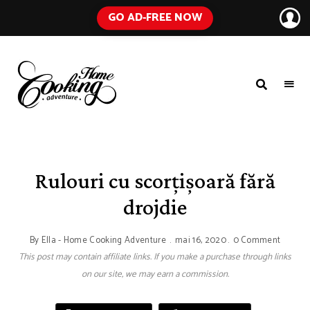
GO AD-FREE NOW
HOME
A
Food
COOKING
Blog
with
ADVENTURE
Tested
Recipes
Using
Rulouri cu scorțișoară fără
Everyday
Ingredients
drojdie
By
Ella - Home Cooking Adventure
mai 16, 2020
0 Comment
This post may contain affiliate links. If you make a purchase through links
on our site, we may earn a commission.