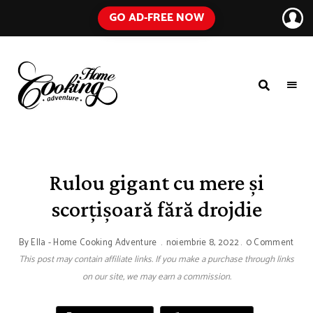
GO AD-FREE NOW
HOME
A
Food
COOKING
Blog
with
ADVENTURE
Tested
Recipes
Using
Rulou gigant cu mere și
Everyday
Ingredients
scorțișoară fără drojdie
By
Ella - Home Cooking Adventure
noiembrie 8, 2022
0 Comment
This post may contain affiliate links. If you make a purchase through links
on our site, we may earn a commission.