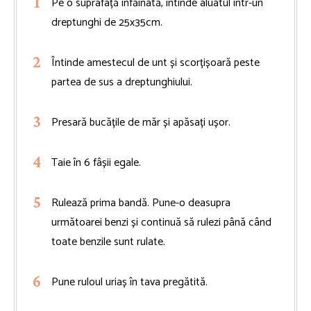
Pe o suprafață înfăinată, întinde aluatul într-un
dreptunghi de 25x35cm.
Întinde amestecul de unt și scorțișoară peste
partea de sus a dreptunghiului.
Presară bucățile de măr și apăsați ușor.
Taie în 6 fâșii egale.
Rulează prima bandă. Pune-o deasupra
următoarei benzi și continuă să rulezi până când
toate benzile sunt rulate.
Pune ruloul uriaș în tava pregătită.