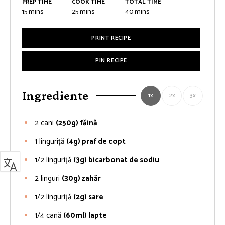
PREP TIME
COOK TIME
TOTAL TIME
minutes
minutes
minutes
15
mins
25
mins
40
mins
PRINT RECIPE
PIN RECIPE
Ingrediente
1x
2x
3x
2
cani
(250g) făină
1
linguriță
(4g) praf de copt
1/2
linguriță
(3g) bicarbonat de sodiu
2
linguri
(30g) zahăr
1/2
linguriță
(2g) sare
1/4
cană
(60ml) lapte