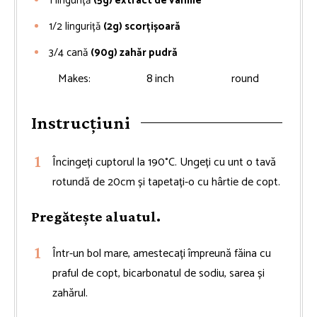
1
linguriță
(5g) extract de vanilie
1/2
linguriță
(2g) scorțișoară
3/4
cană
(90g) zahăr pudră
Makes:
8
inch
round
Instrucțiuni
Încingeți cuptorul la 190°C. Ungeți cu unt o tavă
rotundă de 20cm și tapetați-o cu hârtie de copt.
Pregătește aluatul.
Într-un bol mare, amestecați împreună făina cu
praful de copt, bicarbonatul de sodiu, sarea și
zahărul.