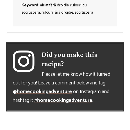
Keyword:
aluat fără drojdie, rulouri cu
scortisoara, rulouri fără drojdie, scortisoara
Did you make this
recipe?
Please let me know how it turned
out for you! Leave a comment below and tag
@homecookingadventure
on Instagram and
hashtag it
#homecookingadventure
.