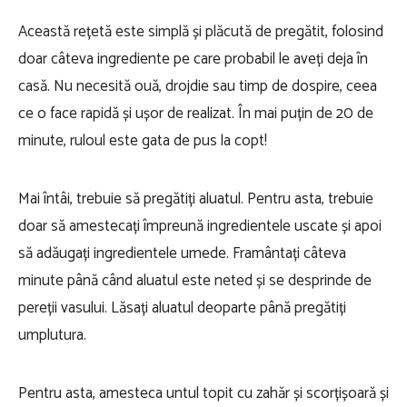
Această rețetă este simplă și plăcută de pregătit, folosind
doar câteva ingrediente pe care probabil le aveți deja în
casă. Nu necesită ouă, drojdie sau timp de dospire, ceea
ce o face rapidă și ușor de realizat. În mai puțin de 20 de
minute, ruloul este gata de pus la copt!
Mai întâi, trebuie să pregătiți aluatul. Pentru asta, trebuie
doar să amestecați împreună ingredientele uscate și apoi
să adăugați ingredientele umede. Framântați câteva
minute până când aluatul este neted și se desprinde de
pereții vasului. Lăsați aluatul deoparte până pregătiți
umplutura.
Pentru asta, amesteca untul topit cu zahăr și scorțișoară și