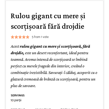
Rulou gigant cu mere și
scorțișoară fără drojdie
5
from 1 vote
Acest
rulou gigant cu mere și scorțișoară, fără
drojdie,
este un desert reconfortant, ideal pentru
toamnă. Aroma intensă de scorțișoară se îmbină
perfect cu merele fragede din interior, creând o
combinație irezistibilă. Savurați-l călduț, acoperit cu o
glazură cremoasă de brânză cu scorțișoară, pentru un
plus de savoare.
SERVINGS
10
porții