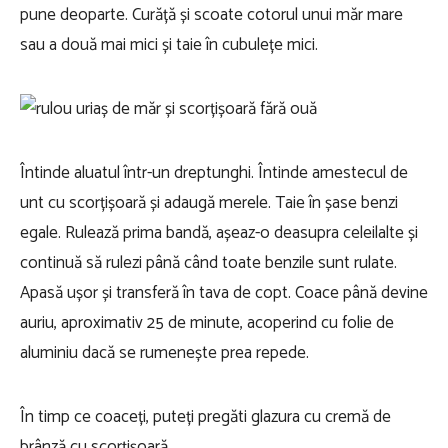
pune deoparte. Curăță și scoate cotorul unui măr mare
sau a două mai mici și taie în cubulețe mici.
Întinde aluatul într-un dreptunghi. Întinde amestecul de
unt cu scorțișoară și adaugă merele. Taie în șase benzi
egale. Rulează prima bandă, așeaz-o deasupra celeilalte și
continuă să rulezi până când toate benzile sunt rulate.
Apasă ușor și transferă în tava de copt. Coace până devine
auriu, aproximativ 25 de minute, acoperind cu folie de
aluminiu dacă se rumenește prea repede.
În timp ce coaceți, puteți pregăti glazura cu cremă de
brânză cu scorțișoară.