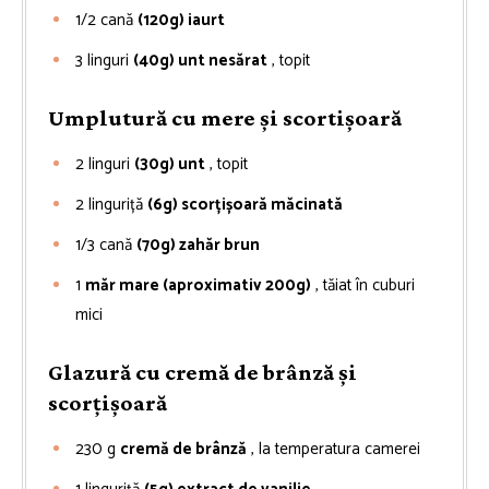
1/2
cană
(120g) iaurt
3
linguri
(40g) unt nesărat
, topit
Umplutură cu mere și scortișoară
2
linguri
(30g) unt
, topit
2
linguriță
(6g) scorțișoară măcinată
1/3
cană
(70g) zahăr brun
1
măr mare (aproximativ 200g)
, tăiat în cuburi
mici
Glazură cu cremă de brânză și
scorțișoară
230
g
cremă de brânză
, la temperatura camerei