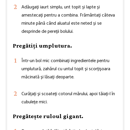
Adăugați iaurt simplu, unt topit și lapte și
amestecați pentru a combina. Frământați câteva
minute până când aluatul este neted și se
desprinde de pereții bolului.
Pregătiți umplutura.
Într-un bol mic combinați ingredientele pentru
umplutură, zahărul cu untul topit și scorțișoara
măcinată și lăsați deoparte.
Curățați și scoateți cotorul mărului, apoi tăiați-l în
cubulețe mici.
Pregătește ruloul gigant.