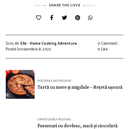
SHARE THE LOVE
Scris de:
Ella - Home Cooking Adventure
0 Comment
Postat în:noiembrie 8, 2022
0
Like
Navigare
POSTAREA ANTERIOARĂ
în
Tartă cu mere și migdale – Rețetă ușoară
articole
URMĂTOAREA POSTARE
Fursecuri cu dovleac, nucă și ciocolată