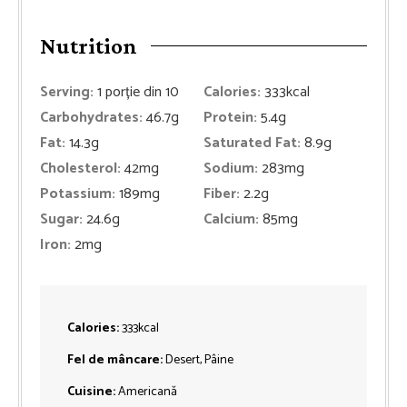
Nutrition
Serving:
1
porție din 10
Calories:
333
kcal
Carbohydrates:
46.7
g
Protein:
5.4
g
Fat:
14.3
g
Saturated Fat:
8.9
g
Cholesterol:
42
mg
Sodium:
283
mg
Potassium:
189
mg
Fiber:
2.2
g
Sugar:
24.6
g
Calcium:
85
mg
Iron:
2
mg
Calories:
333
kcal
Fel de mâncare:
Desert, Pâine
Cuisine:
Americană