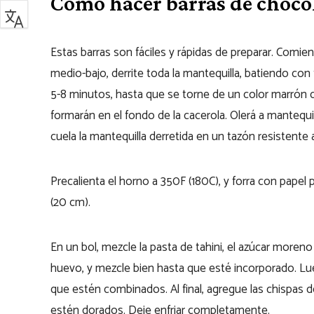
Cómo hacer barras de chocol
Estas barras son fáciles y rápidas de preparar. Comie
medio-bajo, derrite toda la mantequilla, batiendo co
5-8 minutos, hasta que se torne de un color marrón d
formarán en el fondo de la cacerola. Olerá a mantequi
cuela la mantequilla derretida en un tazón resistente 
Precalienta el horno a 350F (180C), y forra con pap
(20 cm).
En un bol, mezcle la pasta de tahini, el azúcar moren
huevo, y mezcle bien hasta que esté incorporado. L
que estén combinados. Al final, agregue las chispas
estén dorados. Deje enfriar completamente.