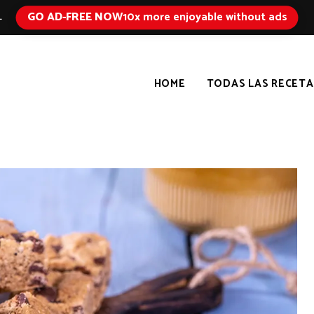
GO AD-FREE NOW
10x more enjoyable without ads
L
HOME
TODAS LAS RECETA