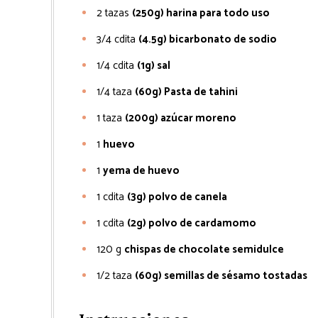
2
tazas
(250g) harina para todo uso
3/4
cdita
(4.5g) bicarbonato de sodio
1/4
cdita
(1g) sal
1/4
taza
(60g) Pasta de tahini
1
taza
(200g) azúcar moreno
1
huevo
1
yema de huevo
1
cdita
(3g) polvo de canela
1
cdita
(2g) polvo de cardamomo
120
g
chispas de chocolate semidulce
1/2
taza
(60g) semillas de sésamo tostadas