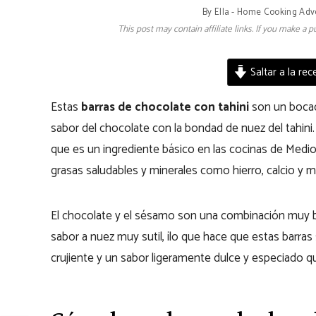
By
Ella - Home Cooking Adv
This post may contain affiliate links. If you make a
Saltar a la rec
Estas
barras de chocolate con tahini
son un bocadi
sabor del chocolate con la bondad de nuez del tahini.
que es un ingrediente básico en las cocinas de Medio
grasas saludables y minerales como hierro, calcio y 
El chocolate y el sésamo son una combinación muy bu
sabor a nuez muy sutil, ¡lo que hace que estas barras
crujiente y un sabor ligeramente dulce y especiado q