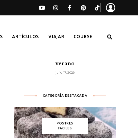
S
ARTÍCULOS
VIAJAR
COURSE
Ensalada de sandía, melocotón y feta
– Receta fácil de ensalada fresca de
verano
julio 17, 2026
CATEGORÍA DESTACADA
POSTRES
FÁCILES