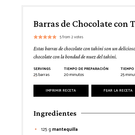
Barras de Chocolate con 
5
from
2
votes
Estas barras de chocolate con tahini son un delicios
chocolate con la bondad de nuez del tahini.
SERVINGS
TIEMPO DE PREPARACIÓN
TIEMPO
minutos
minut
25
barras
20
minutos
25
minu
IMPRIMIR RECETA
FIJAR LA RECETA
Ingredientes
125
g
mantequilla