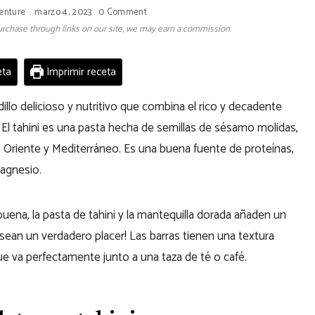
enture
marzo 4, 2023
0 Comment
 purchase through links on our site, we may earn a commission.
eta
Imprimir receta
llo delicioso y nutritivo que combina el rico y decadente
 El tahini es una pasta hecha de semillas de sésamo molidas,
 Oriente y Mediterráneo. Es una buena fuente de proteínas,
magnesio.
ena, la pasta de tahini y la mantequilla dorada añaden un
 sean un verdadero placer! Las barras tienen una textura
ue va perfectamente junto a una taza de té o café.