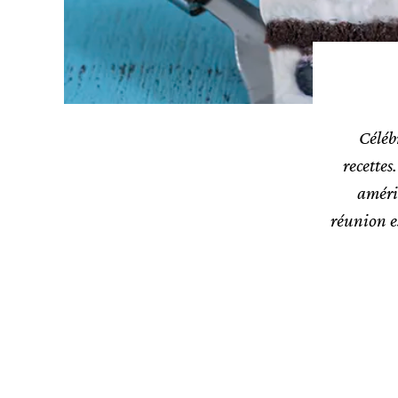
Célébr
recette
améric
réunion es