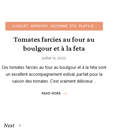
SSERTS AU CHOCOLAT
ECETTES SAINE
4 JUILLET
RECETTES SANS GLUTEN
APÉRITIFS
DESSERTS FACILES
AUTOMNE
ÉTÉ
RECETTES SANS SUCRE RAFFINÉ
ÉTÉ
PLATS D'ACCOMPAGNEMENT
GÂTEAUX
GÂTEAUX ÉTA
Tomates farcies au four au
boulgour et à la feta
juillet 12, 2022
Ces tomates farcies au four au boulgour et à la feta sont
un excellent accompagnement estival, parfait pour la
saison des tomates. C’est vraiment délicieux …
READ MORE
Next