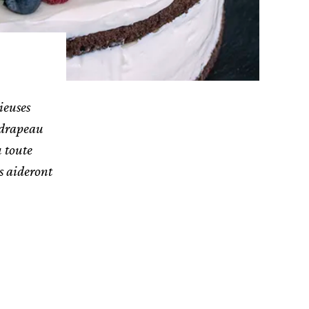
cieuses
 drapeau
u toute
us aideront