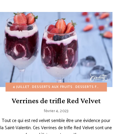
S FACILES
NTEMPS
4 JUILLET
RECETTES AMÉRICAINES
DESSERTS GLACÉS
DESSERTS AUX FRUITS
ÉTÉ
SAINT VALENTIN
GÂTEAUX
DESSERTS FACILES
GÂTEAUX MOUSSE ET MIRO
ÉTÉ
GÂTEA
Verrines de trifle Red Velvet
février 4, 2023
Tout ce qui est red velvet semble être une évidence pour
la Saint-Valentin. Ces Verrines de trifle Red Velvet sont une