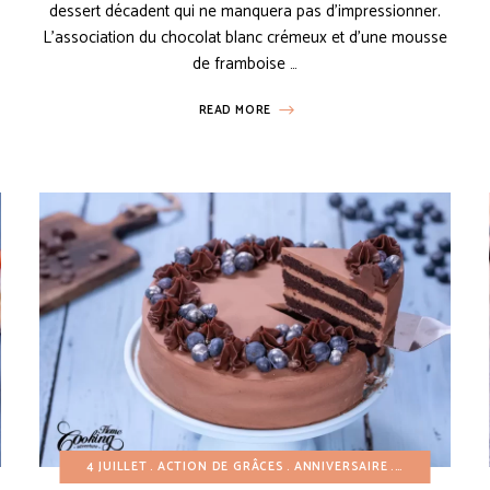
dessert décadent qui ne manquera pas d’impressionner.
L’association du chocolat blanc crémeux et d’une mousse
de framboise …
READ MORE
ERTS FACILES
4 JUILLET
ÉTÉ
GÂTEAUX
ACTION DE GRÂCES
HIVER
MUFFINS ET CUPCAKES
ANNIVERSAIRE
AUTOMNE
PÂQUES
DE
PR