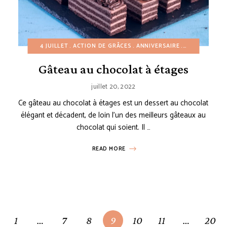
PLATS PRINCIPAUX
4 JUILLET
RECETTES EN 30 MINUTES
ACTION DE GRÂCES
ANNIVERSAIRE
RECETTES MEXICAINES
AUTOMNE
DE
R
Gâteau au chocolat à étages
juillet 20, 2022
Ce gâteau au chocolat à étages est un dessert au chocolat
élégant et décadent, de loin l’un des meilleurs gâteaux au
chocolat qui soient. Il …
READ MORE
1
…
7
8
9
10
11
…
20