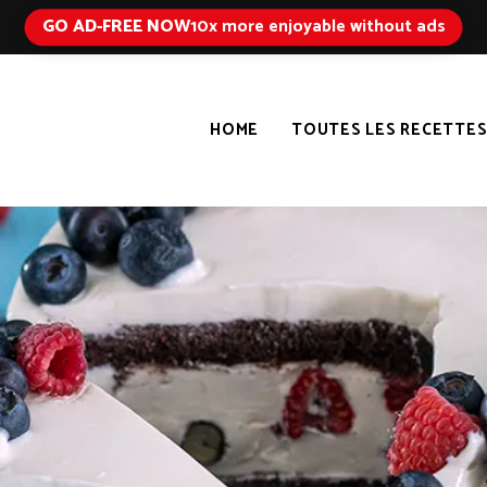
GO AD-FREE NOW
10x more enjoyable without ads
HOME
TOUTES LES RECETTE