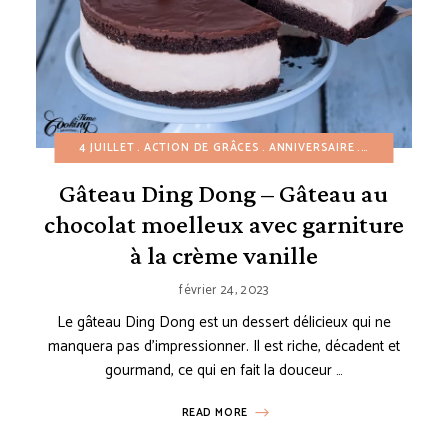
ERTS FACILES
4 JUILLET
ÉTÉ
GÂTEAUX
ACTION DE GRÂCES
HIVER
PÂQUES
ANNIVERSAIRE
PÂTISSERIES
AUTOMNE
PRINTEMPS
CR
Gâteau Ding Dong – Gâteau au
chocolat moelleux avec garniture
à la crème vanille
février 24, 2023
Le gâteau Ding Dong est un dessert délicieux qui ne
manquera pas d’impressionner. Il est riche, décadent et
gourmand, ce qui en fait la douceur …
READ MORE