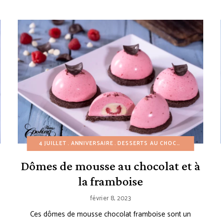
ESSERTS AUX FRUITS
4 JUILLET
ÉTÉ
ANNIVERSAIRE
GÂTEAUX ÉTAGÉS
DESSERTS AU CHOCOLAT
HIVER
NOËL
PÂQUES
DESSERT
PRI
Dômes de mousse au chocolat et à
la framboise
février 8, 2023
,
Ces dômes de mousse chocolat framboise sont un