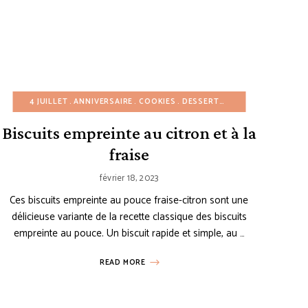
ÈMES ET PUDDINGS
RECETTES DE CHEESECAKE
4 JUILLET
ANNIVERSAIRE
DESSERTS AU CHOCOLAT
RECETTES EUROPÉENNES
COOKIES
DESSERTS FACILES
DESSERTS FACILES
SAINT VALENTIN
ÉTÉ
ÉTÉ
HIVE
S
G
Biscuits empreinte au citron et à la
fraise
février 18, 2023
Ces biscuits empreinte au pouce fraise-citron sont une
délicieuse variante de la recette classique des biscuits
empreinte au pouce. Un biscuit rapide et simple, au …
READ MORE