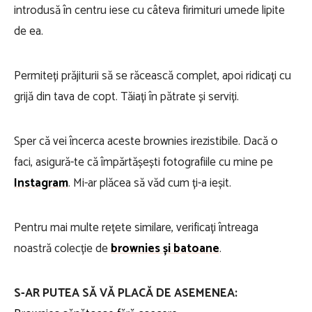
introdusă în centru iese cu câteva firimituri umede lipite
de ea.
Permiteți prăjiturii să se răcească complet, apoi ridicați cu
grijă din tava de copt. Tăiați în pătrate și serviți.
Sper că vei încerca aceste brownies irezistibile. Dacă o
faci, asigură-te că împărtășești fotografiile cu mine pe
Instagram
. Mi-ar plăcea să văd cum ți-a ieșit.
Pentru mai multe rețete similare, verificați întreaga
noastră colecție de
brownies și batoane
.
S-AR PUTEA SĂ VĂ PLACĂ DE ASEMENEA: