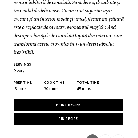
pentru iubitorii de ciocolată. Sunt dense, decadente și
incredibil de delicioase. Cu un strat superior ușor
crocant și un interior moale și umed, fiecare mușcătură
este o explozie de savoare. Momentul magic? Când
descoperi bucățile de ciocolată topită din interior, care
transformă aceste brownies într-un desert absolut
irezistibil.
SERVINGS
9
porții
PREP TIME
COOK TIME
TOTAL TIME
minutes
minutes
minutes
15
mins
30
mins
45
mins
PRINT RECIPE
PIN RECIPE