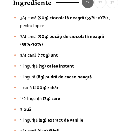
Ingrediente
1x
2x
3x
3/4
cană
(90g) ciocolată neagră (55%-70%)
,
pentru topire
3/4
cană
(90g) bucăți de ciocolată neagră
(55%-70%)
3/4
cană
(170g) unt
1
linguriță
(1g) cafea instant
1
lingură
(8g) pudră de cacao neagră
1
cană
(200g) zahăr
1/2
linguriță
(3g) sare
3
ouă
1
linguriță
(5g) extract de vanilie