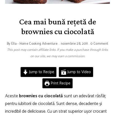
Cea mai bună rețetă de
brownies cu ciocolată
By
Ella - Home Cooking Adventure
noiembrie 28, 2011
0 Comment
This post may contain affiliate links. If you make a purchase through links
on our site, we may earn a commission.
Jump to Recipe
Jump to Video
Print Recipe
Aceste
brownies cu ciocolată
sunt un adevărat răsfăț
pentru iubitorii de ciocolată. Sunt dense, decadente și
incredibil de delicioase. Cu un strat superior ușor crocant