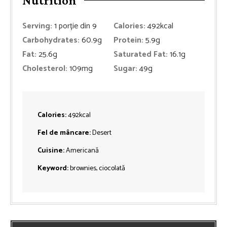
Nutrition
Serving:
1
porție din 9
Calories:
492
kcal
Carbohydrates:
60.9
g
Protein:
5.9
g
Fat:
25.6
g
Saturated Fat:
16.1
g
Cholesterol:
109
mg
Sugar:
49
g
Calories:
492
kcal
Fel de mâncare:
Desert
Cuisine:
Americană
Keyword:
brownies, ciocolată