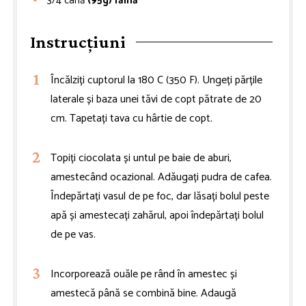
3/4
cană
(95g) făină
Instrucțiuni
Încălziți cuptorul la 180 C (350 F). Ungeți părțile
laterale și baza unei tăvi de copt pătrate de 20
cm. Tapetați tava cu hârtie de copt.
Topiți ciocolata și untul pe baie de aburi,
amestecând ocazional. Adăugați pudra de cafea.
Îndepărtați vasul de pe foc, dar lăsați bolul peste
apă și amestecați zahărul, apoi îndepărtați bolul
de pe vas.
Incorporează ouăle pe rând în amestec și
amestecă până se combină bine. Adaugă