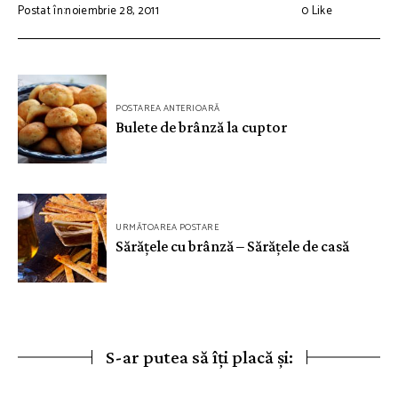
Postat în:noiembrie 28, 2011
0
Like
Navigare
POSTAREA ANTERIOARĂ
în
Bulete de brânză la cuptor
articole
URMĂTOAREA POSTARE
Sărățele cu brânză – Sărățele de casă
S-ar putea să îți placă și: