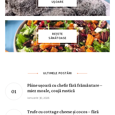
UȘOARE
REȚETE
SĂNĂTOASE
ULTIMELE POSTĂRI
Pâine ușoară cu chefir fără frământare –
miez moale, coajă rustică
ianuarie 30, 2026
Trufe cu cottage cheese și cocos – fără