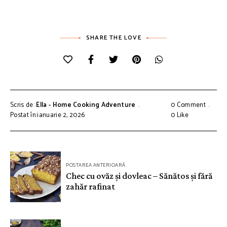
SHARE THE LOVE
Scris de:
Ella - Home Cooking Adventure
0 Comment
Postat în:ianuarie 2, 2026
0
Like
Navigare
POSTAREA ANTERIOARĂ
în
Chec cu ovăz și dovleac – Sănătos și fără
zahăr rafinat
articole