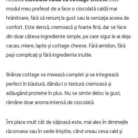
modul meu preferat de a face o ciocolată caldă mai
hrănitoare, fără să renunț la gust sau la senzația aceea de
confort. Este densă, cremoasă și foarte fină, dar se face
din doar câteva ingrediente simple, pe care sigur le ai deja:
cacao, miere, lapte și cottage cheese. Fără amidon, fără
pași complicați și fără ingrediente inutile.
Brânza cottage se mixează complet și se integrează
perfect în băutură, dându-i o textură cremoasă și
adăugând proteine în plus. Nu se simte deloc la gust,
rămâne doar aroma intensă de ciocolată.
Îmi place mult cât de sățioasă este, mai ales în diminețile
răcoroase sau în serile liniștite, când vreau ceva cald și