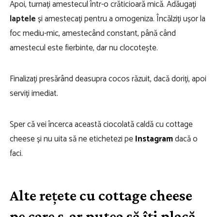
Apoi, turnați amestecul într-o crăticioară mică. Adăugați
laptele
și amestecați pentru a omogeniza. Încălziți ușor la
foc mediu-mic, amestecând constant, până când
amestecul este fierbinte, dar nu clocotește.
Finalizați presărând deasupra cocos răzuit, dacă doriți, apoi
serviți imediat.
Sper că vei încerca această ciocolată caldă cu cottage
cheese și nu uita să ne etichetezi pe
Instagram
dacă o
faci.
Alte rețete cu cottage cheese
pe care s-ar putea să îți placă