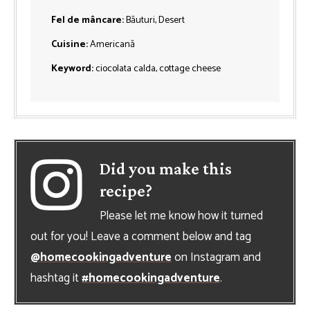
Fel de mâncare:
Băuturi, Desert
Cuisine:
Americană
Keyword:
ciocolata calda, cottage cheese
Did you make this
recipe?
Please let me know how it turned
out for you! Leave a comment below and tag
@homecookingadventure
on Instagram and
hashtag it
#homecookingadventure
.