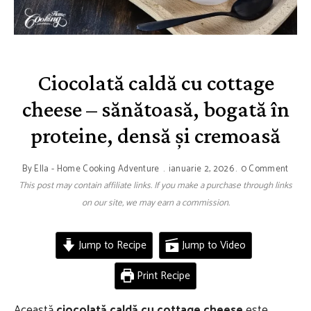
Ciocolată caldă cu cottage
cheese – sănătoasă, bogată în
proteine, densă și cremoasă
By
Ella - Home Cooking Adventure
ianuarie 2, 2026
0 Comment
This post may contain affiliate links. If you make a purchase through links
on our site, we may earn a commission.
Jump to Recipe
Jump to Video
Print Recipe
Această
ciocolată caldă cu cottage cheese
este