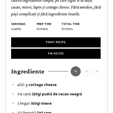
câteva ingrediente simple, pe care sigur le ai deja:
cacao, miere, lapte și cottage cheese. Fără amidon, fără
pași complicați și fără ingrediente inutile.
SERVINGS
PREP TIME
TOTAL TIME
minutes
minutes
2
portii
10
mins
10
mins
PRINT RECIPE
PIN RECIPE
Ingrediente
1x
2x
3x
400
g
cottage cheese
1/4
cană
(30g) pudră de cacao neagră
3
linguri
(60g) miere
1/4
linguriță
(1g) sare