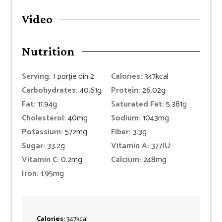
Video
Nutrition
Serving:
1
porție din 2
Calories:
347
kcal
Carbohydrates:
40.61
g
Protein:
26.02
g
Fat:
11.94
g
Saturated Fat:
5.381
g
Cholesterol:
40
mg
Sodium:
1043
mg
Potassium:
572
mg
Fiber:
3.3
g
Sugar:
33.2
g
Vitamin A:
377
IU
Vitamin C:
0.2
mg
Calcium:
248
mg
Iron:
1.95
mg
Calories:
347
kcal