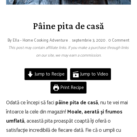
Pâine pita de casă
By
Ella - Home Cooking Adventure
septembrie 3, 2020
0 Comment
This post may contain affiliate links. If you make a purchase through links
on our site, we may earn a commission.
Jump to Recipe
Jump to Video
Print Recipe
Odată ce începi să faci
pâine pita de casă
, nu te vei mai
întoarce la cele din magazin!
Moale, aerată și frumos
umflată
, această pita proaspăt coaptă îți oferă o
satisfacție incredibilă de fiecare dată. Fie că o umpli cu