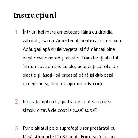
Instrucțiuni
Într-un bol mare amestecați făina cu drojdia,
zahărul și sarea. Amestecați pentru a le combina.
Adăugați apă și ulei vegetal și frământați bine
până devine neted și elastic. Transferați aluatul
într-un castron uns cu ulei, acoperiți cu folie de
plastic și lăsați-l să crească până își dublează
dimensiunea, timp de aproximativ 1 oră.
Încălziți cuptorul și piatra de copt sau pur și
simplu o tavă de copt la 240C (470F).
Pune aluatul pe o suprafață ușor presărată cu
făină și împarte-l în 8 bucăți. Formează fiecare