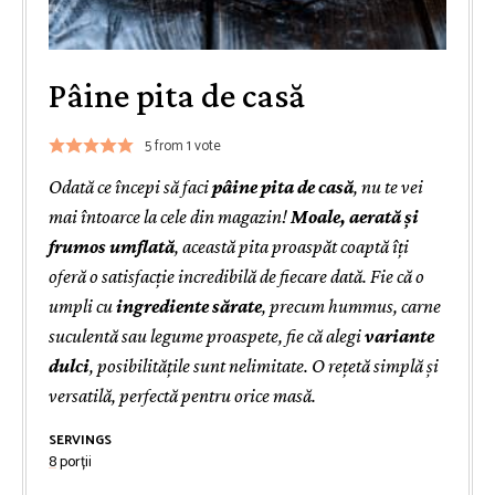
Pâine pita de casă
5
from 1 vote
Odată ce începi să faci
pâine pita de casă
, nu te vei
mai întoarce la cele din magazin!
Moale, aerată și
frumos umflată
, această pita proaspăt coaptă îți
oferă o satisfacție incredibilă de fiecare dată. Fie că o
umpli cu
ingrediente sărate
, precum hummus, carne
suculentă sau legume proaspete, fie că alegi
variante
dulci
, posibilitățile sunt nelimitate. O rețetă simplă și
versatilă, perfectă pentru orice masă.
SERVINGS
8
porții