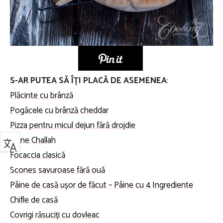
S
-AR PUTEA SĂ ÎȚI PLACĂ DE ASEMENEA
:
Plăcinte cu brânză
Pogăcele cu brânză cheddar
Pizza pentru micul dejun fără drojdie
Pâine Challah
Focaccia clasică
Scones savuroase fără ouă
Pâine de casă ușor de făcut – Pâine cu 4 Ingrediente
Chifle de casă
Covrigi răsuciți cu dovleac