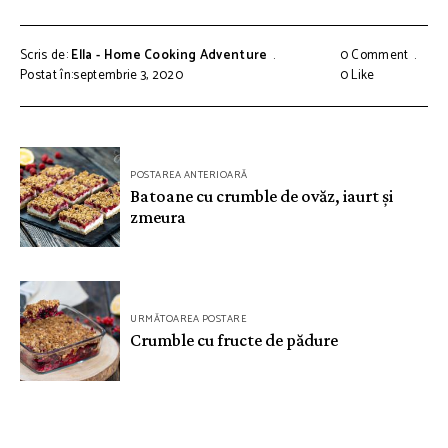
Scris de:
Ella - Home Cooking Adventure
0 Comment
Postat în:septembrie 3, 2020
0
Like
Navigare
POSTAREA ANTERIOARĂ
în
Batoane cu crumble de ovăz, iaurt și
zmeura
articole
URMĂTOAREA POSTARE
Crumble cu fructe de pădure