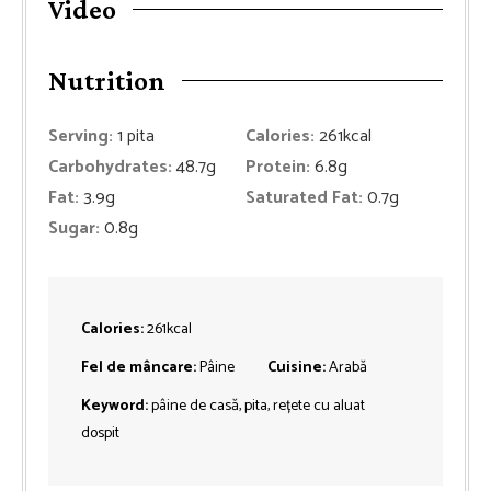
Video
Nutrition
Serving:
1
pita
Calories:
261
kcal
Carbohydrates:
48.7
g
Protein:
6.8
g
Fat:
3.9
g
Saturated Fat:
0.7
g
Sugar:
0.8
g
Calories:
261
kcal
Fel de mâncare:
Pâine
Cuisine:
Arabă
Keyword:
pâine de casă, pita, rețete cu aluat
dospit