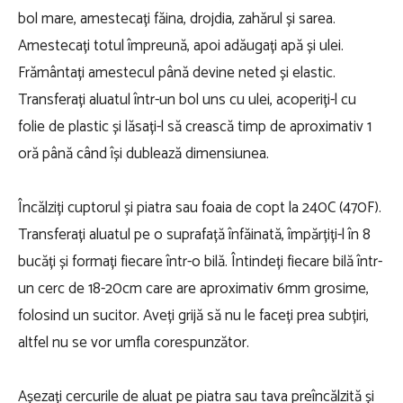
bol mare, amestecați făina, drojdia, zahărul și sarea.
Amestecați totul împreună, apoi adăugați apă și ulei.
Frământați amestecul până devine neted și elastic.
Transferați aluatul într-un bol uns cu ulei, acoperiți-l cu
folie de plastic și lăsați-l să crească timp de aproximativ 1
oră până când își dublează dimensiunea.
Încălziți cuptorul și piatra sau foaia de copt la 240C (470F).
Transferați aluatul pe o suprafață înfăinată, împărțiți-l în 8
bucăți și formați fiecare într-o bilă. Întindeți fiecare bilă într-
un cerc de 18-20cm care are aproximativ 6mm grosime,
folosind un sucitor. Aveți grijă să nu le faceți prea subțiri,
altfel nu se vor umfla corespunzător.
Așezați cercurile de aluat pe piatra sau tava preîncălzită și