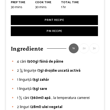
PREP TIME
COOK TIME
TOTAL TIME
minutes
minutes
hour
30
mins
30
mins
1
hr
PRINT RECIPE
PIN RECIPE
Ingrediente
1x
2x
3x
4
căni
(500g) făină de pâine
2 ¼
lingurițe
(7g) drojdie uscată activă
1
linguriță
(5g) zahăr
1
linguriță
(5g) sare
1 ½
căni
(360ml) apă
, la temperatura camerei
2
linguri
(28ml) ulei vegetal