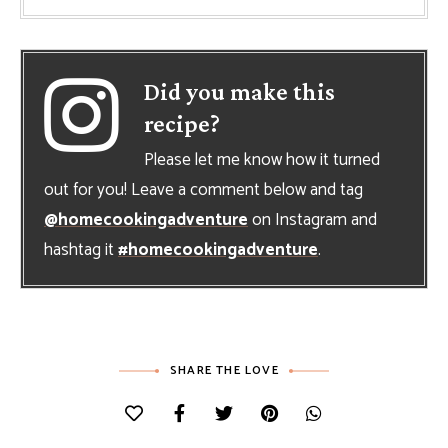
Did you make this
recipe?
Please let me know how it turned
out for you! Leave a comment below and tag
@homecookingadventure
on Instagram and
hashtag it
#homecookingadventure
.
SHARE THE LOVE