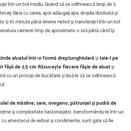
lduțe într-un bol mediu, lăsând să se odihnească timp de 5
cați făina cu sarea, apoi adăugați apa, drojdia dizolvată și
iv 5-10 minute până devine neted și transferați-l într-un bol
emperatura camerei timp de aproximativ o oră până când își
tinde aluatul într-o formă dreptunghiulară
și
taie-l pe
n fâșii de 2.5 cm
.
Răsucește fiecare fâșie de aluat
și
eră cu un prosop de bucătărie și lasă-le să se odihnească
rul.
lei de măsline, sare, oregano, pătrunjel și pudră de
zime și complexitate bastonașelor, transformându-le într-un
 cu amestecul de ierburi și condimente, sunt gata să fie