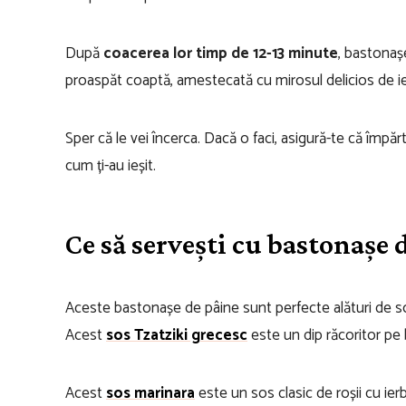
După
coacerea lor timp de 12-13 minute
, bastonaș
proaspăt coaptă, amestecată cu mirosul delicios de ier
Sper că le vei încerca. Dacă o faci, asigură-te că împăr
cum ți-au ieșit.
Ce să servești cu bastonașe 
Aceste bastonașe de pâine sunt perfecte alături de sos
Acest
sos Tzatziki grecesc
este un dip răcoritor pe 
Acest
sos marinara
este un sos clasic de roșii cu ier