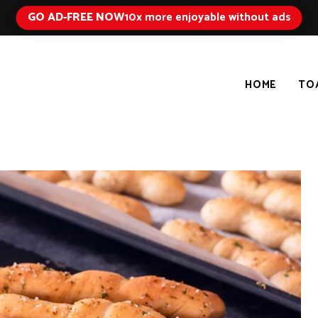
GO AD-FREE NOW
10x more enjoyable without ads
HOME
TO