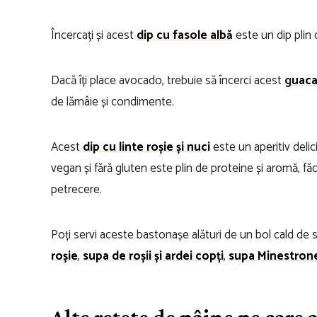
Încercați și acest
dip cu fasole albă
este un dip plin 
Dacă îți place avocado, trebuie să încerci acest
g
uac
de lămâie și condimente.
Acest
dip cu linte roșie și nuci
este un aperitiv deli
vegan și fără gluten este plin de proteine și aromă, fă
petrecere.
Poți servi aceste bastonașe alături de un bol cald de 
roșie
,
supa de roșii și ardei copți
,
supa Minestron
Alte rețete de pâine pe care a