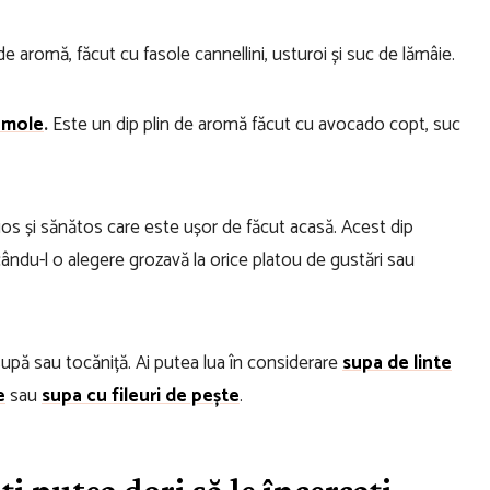
de aromă, făcut cu fasole cannellini, usturoi și suc de lămâie.
amole
.
Este un dip plin de aromă făcut cu avocado copt, suc
cios și sănătos care este ușor de făcut acasă. Acest dip
cându-l o alegere grozavă la orice platou de gustări sau
supă sau tocăniță. Ai putea lua în considerare
supa de linte
e
sau
supa cu fileuri de pește
.
ți putea dori să le încercați