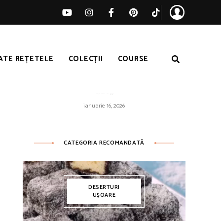
ATE REȚETELE
COLECȚII
COURSE
Orez galben ușor – pufos de fiecare
dată
ianuarie 16, 2026
CATEGORIA RECOMANDATĂ
DESERTURI
UȘOARE