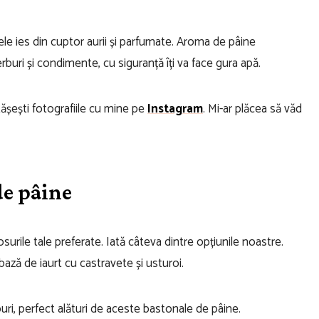
ele ies din cuptor aurii și parfumate. Aroma de pâine
buri și condimente, cu siguranță îți va face gura apă.
tășești fotografiile cu mine pe
Instagram
. Mi-ar plăcea să văd
de pâine
urile tale preferate. Iată câteva dintre opțiunile noastre.
bază de iaurt cu castravete și usturoi.
buri, perfect alături de aceste bastonale de pâine.