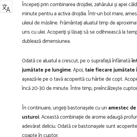
Începeți prin combinarea drojdiei, zahărului și apei că
minute pentru a activa drojdia. Într-un bol mare, ameste
uleiul de măsline. Frământați aluatul timp de aproximat
uns cu ulei. Acoperiți și lăsați să se odihnească la t
dublează dimensiunea.
Odată ce aluatul a crescut, pe o suprafață înfăinată
în
jumătate pe lungime
. Apoi,
taie fiecare jumătate î
așează-le pe o tavă acoperită cu hârtie de copt. Acop
încă 20-30 de minute. Între timp, preîncălzește cupto
În continuare, ungeți bastonașele cu un
amestec de u
usturoi
. Această combinație de arome adaugă profun
adevărat deliciu. Odată ce bastonașele sunt acoperite
coapte în cuptor.