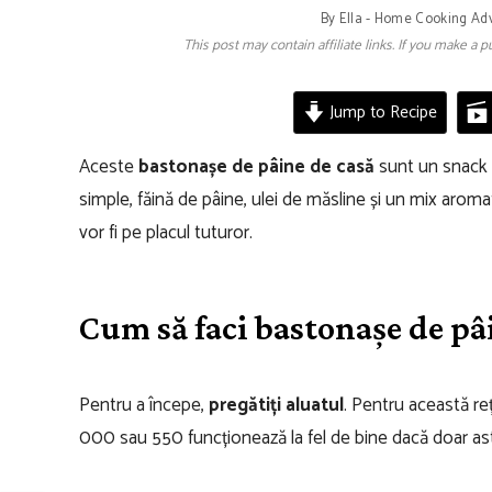
By
Ella - Home Cooking Ad
This post may contain affiliate links. If you make a
Jump to Recipe
Aceste
bastonașe de pâine de casă
sunt un snack c
simple, făină de pâine, ulei de măsline și un mix aroma
vor fi pe placul tuturor.
Cum să faci bastonașe de pâ
Pentru a începe,
pregătiți aluatul
. Pentru această re
000 sau 550 funcționează la fel de bine dacă doar ast