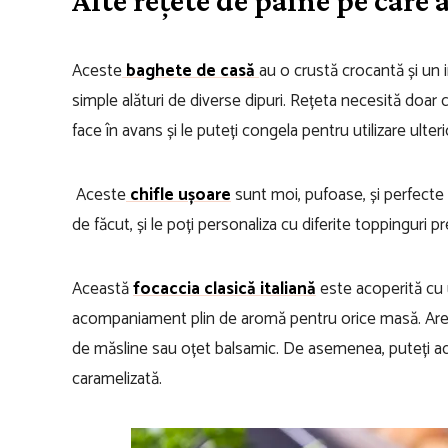
Aceste
baghete de casă
au o crustă crocantă și un 
simple alături de diverse dipuri. Rețeta necesită doar 
face în avans și le puteți congela pentru utilizare ulteri
Aceste
chifle ușoare
sunt moi, pufoase, și perfecte 
de făcut, și le poți personaliza cu diferite toppingur
Această
focaccia clasică italiană
este acoperită cu u
acompaniament plin de aromă pentru orice masă. Are o t
de măsline sau oțet balsamic. De asemenea, puteți ad
caramelizată.