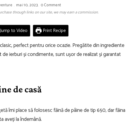
venture
mai 10, 2023
0 Comment
 purchase through links on our site, we may earn a commission.
Jump to Video
Print Recipe
lasic, perfect pentru orice ocazie. Pregătite din ingrediente
t de ierburi și condimente, sunt ușor de realizat și garantat
ine de casă
țetă îmi place să folosesc făină de pâine de tip 650, dar făina
a aveți la îndemână.