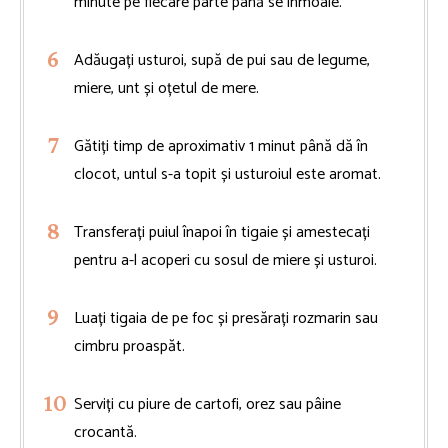
minute pe fiecare parte până se înmoaie.
Adăugați usturoi, supă de pui sau de legume,
miere, unt și oțetul de mere.
Gătiți timp de aproximativ 1 minut până dă în
clocot, untul s-a topit și usturoiul este aromat.
Transferați puiul înapoi în tigaie și amestecați
pentru a-l acoperi cu sosul de miere și usturoi.
Luați tigaia de pe foc și presărați rozmarin sau
cimbru proaspăt.
Serviți cu piure de cartofi, orez sau pâine
crocantă.