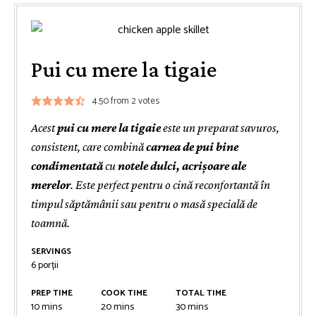
Pui cu mere la tigaie
4.50
from
2
votes
Acest
pui cu mere la tigaie
este un preparat savuros,
consistent, care combină
carnea de pui bine
condimentată
cu
notele dulci, acrișoare ale
merelor
. Este perfect pentru o cină reconfortantă în
timpul săptămânii sau pentru o masă specială de
toamnă.
SERVINGS
6
porții
PREP TIME
COOK TIME
TOTAL TIME
minutes
minutes
minutes
10
mins
20
mins
30
mins