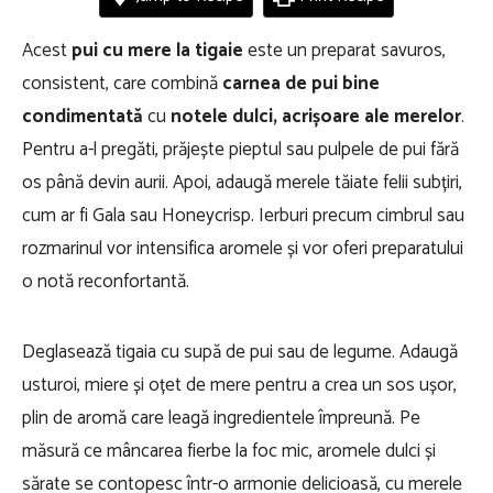
Acest
pui cu mere la tigaie
este un preparat savuros,
consistent, care combină
carnea de pui bine
condimentată
cu
notele dulci, acrișoare ale merelor
.
Pentru a-l pregăti, prăjește pieptul sau pulpele de pui fără
os până devin aurii. Apoi, adaugă merele tăiate felii subțiri,
cum ar fi Gala sau Honeycrisp. Ierburi precum cimbrul sau
rozmarinul vor intensifica aromele și vor oferi preparatului
o notă reconfortantă.
Deglasează tigaia cu supă de pui sau de legume. Adaugă
usturoi, miere și oțet de mere pentru a crea un sos ușor,
plin de aromă care leagă ingredientele împreună. Pe
măsură ce mâncarea fierbe la foc mic, aromele dulci și
sărate se contopesc într-o armonie delicioasă, cu merele