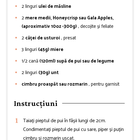
2
linguri
ulei de măsline
2
mere medii, Honeycrisp sau Gala Apples,
(aproximativ 10oz -300g)
, decojite și feliate
2
căței de usturoi
, presat
3
linguri
(45g) miere
1/2
cană
(120ml) supă de pui sau de legume
2
linguri
(30g) unt
cimbru proaspăt sau rozmarin
, pentru garnisit
Instrucțiuni
Taiați pieptul de pui în fâșii lungi de 2cm.
Condimentați pieptul de pui cu sare, piper și puțin
cimbru și rozmarin uscat.