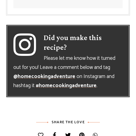
Did you make this
recipe?
Please let me know how it turned
out for you! Leave a comment below and tag
@homecookingadventure
on Instagram and
hashtag it
#homecookingadventure
.
SHARE THE LOVE