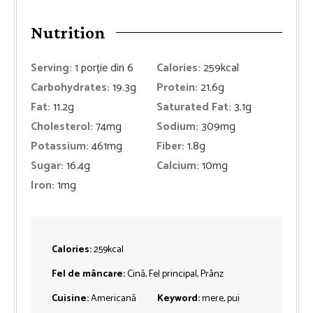
Nutrition
Serving:
1
porție din 6
Calories:
259
kcal
Carbohydrates:
19.3
g
Protein:
21.6
g
Fat:
11.2
g
Saturated Fat:
3.1
g
Cholesterol:
74
mg
Sodium:
309
mg
Potassium:
461
mg
Fiber:
1.8
g
Sugar:
16.4
g
Calcium:
10
mg
Iron:
1
mg
Calories:
259
kcal
Fel de mâncare:
Cină, Fel principal, Prânz
Cuisine:
Americană
Keyword:
mere, pui