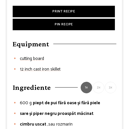
PRINT RECIPE
PIN RECIPE
Equipment
cutting board
12 inch cast iron skillet
Ingrediente
1x
2x
3x
600
g
piept de pui fără oase și fără piele
sare și piper negru proaspăt măcinat
cimbru uscat
,sau rozmarin