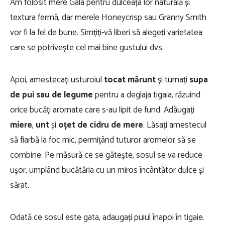
Am folosit mere Gala pentru dulceața lor naturală și
textura fermă, dar merele Honeycrisp sau Granny Smith
vor fi la fel de bune. Simțiți-vă liberi să alegeți varietatea
care se potrivește cel mai bine gustului dvs.
Apoi, amestecați usturoiul
tocat mărunt
și turnați
supa
de pui sau de legume
pentru a deglaja tigaia, răzuind
orice bucăți aromate care s-au lipit de fund. Adăugați
miere
,
unt
și
oțet de cidru de mere
. Lăsați amestecul
să fiarbă la foc mic, permițând tuturor aromelor să se
combine. Pe măsură ce se gătește, sosul se va reduce
ușor, umplând bucătăria cu un miros încântător dulce și
sărat.
Odată ce sosul este gata, adaugați puiul înapoi în tigaie.