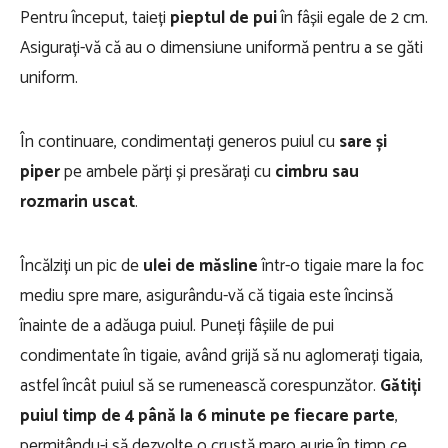
Pentru început, taieți
pieptul de pui
în fâșii egale de 2 cm.
Asigurați-vă că au o dimensiune uniformă pentru a se găti
uniform.
În continuare, condimentați generos puiul cu
sare și
piper
pe ambele părți și presărați cu
cimbru sau
rozmarin uscat
.
Încălziți un pic de
ulei de măsline
într-o tigaie mare la foc
mediu spre mare, asigurându-vă că tigaia este încinsă
înainte de a adăuga puiul. Puneți fâșiile de pui
condimentate în tigaie, având grijă să nu aglomerați tigaia,
astfel încât puiul să se rumenească corespunzător.
Gătiți
puiul timp de 4 până la 6 minute pe fiecare parte
,
permițându-i să dezvolte o crustă maro aurie în timp ce