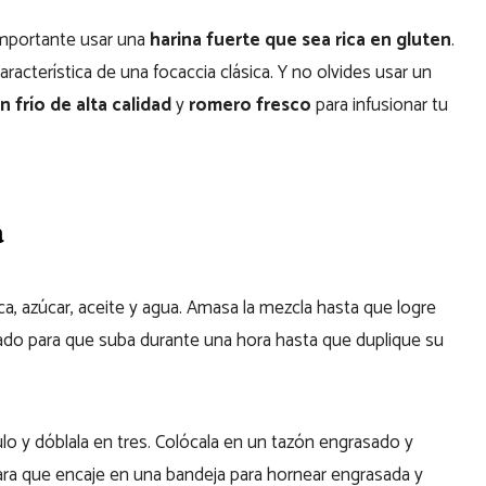
 importante usar una
harina fuerte que sea rica en gluten
.
aracterística de una focaccia clásica. Y no olvides usar un
n frío de alta calidad
y
romero fresco
para infusionar tu
a
ca, azúcar, aceite y agua. Amasa la mezcla hasta que logre
 lado para que suba durante una hora hasta que duplique su
o y dóblala en tres. Colócala en un tazón engrasado y
para que encaje en una bandeja para hornear engrasada y