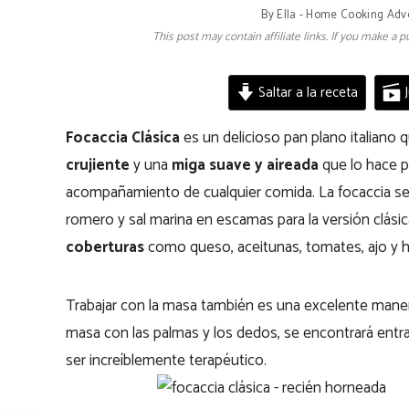
By
Ella - Home Cooking Adv
This post may contain affiliate links. If you make a
Saltar a la receta
J
Focaccia Clásica
es un delicioso pan plano italiano
crujiente
y una
miga suave y aireada
que lo hace p
acompañamiento de cualquier comida. La focaccia se 
romero y sal marina en escamas para la versión clás
coberturas
como queso, aceitunas, tomates, ajo y h
Trabajar con la masa también es una excelente manera
masa con las palmas y los dedos, se encontrará ent
ser increíblemente terapéutico.