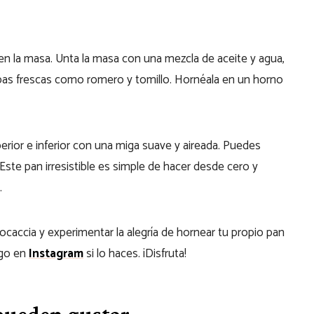
en la masa. U
nta la masa con una mezcla de aceite y agua,
bas frescas como romero y tomillo. Hornéala en un horno
erior e inferior con una miga suave y aireada. Puedes
 Este pan irresistible es simple de hacer desde cero y
.
ocaccia y experimentar la alegría de hornear tu propio pan
igo en
Instagram
si lo haces. ¡Disfruta!
 pueden gustar