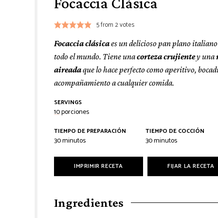
Focaccia Clásica
5
from
2
votes
Focaccia clásica
es un delicioso pan plano italiano
todo el mundo. Tiene una
corteza crujiente
y una
aireada
que lo hace perfecto como aperitivo, bocad
acompañamiento a cualquier comida.
SERVINGS
10
porciones
TIEMPO DE PREPARACIÓN
TIEMPO DE COCCIÓN
minutos
minutos
30
minutos
30
minutos
IMPRIMIR RECETA
FIJAR LA RECETA
Ingredientes