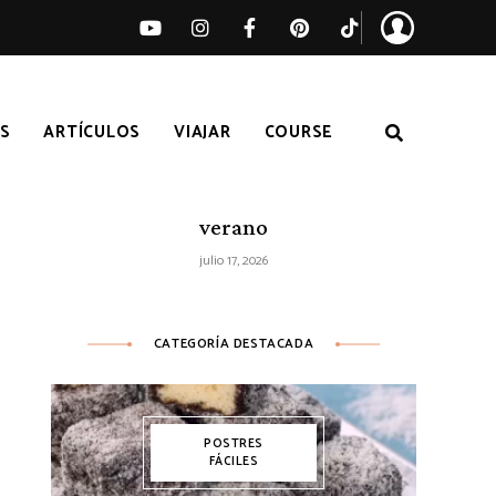
S
ARTÍCULOS
VIAJAR
COURSE
Ensalada de sandía, melocotón y feta
– Receta fácil de ensalada fresca de
verano
julio 17, 2026
CATEGORÍA DESTACADA
POSTRES
FÁCILES