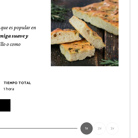
 que es popular en
miga suave y
illo o como
TIEMPO TOTAL
hora
1
hora
1x
2x
3x