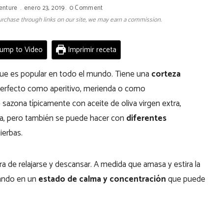
enture
enero 23, 2019
0 Comment
 purchase through links on our site, we may earn a commission.
ump to Video
Imprimir receta
 que es popular en todo el mundo. Tiene una
corteza
erfecto como aperitivo, merienda o como
sazona típicamente con aceite de oliva virgen extra,
ica, pero también se puede hacer con
diferentes
ierbas.
 de relajarse y descansar. A medida que amasa y estira la
rando en un
estado de calma y concentración
que puede