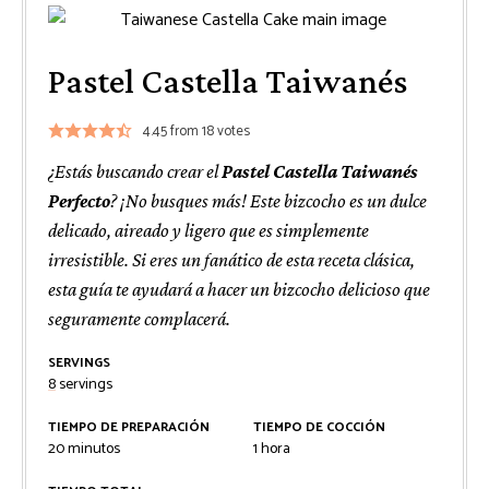
Pastel Castella Taiwanés
4.45
from
18
votes
¿Estás buscando crear el
Pastel Castella Taiwanés
Perfecto
? ¡No busques más! Este bizcocho es un dulce
delicado, aireado y ligero que es simplemente
irresistible. Si eres un fanático de esta receta clásica,
esta guía te ayudará a hacer un bizcocho delicioso que
seguramente complacerá.
SERVINGS
8
servings
TIEMPO DE PREPARACIÓN
TIEMPO DE COCCIÓN
minutos
hora
20
minutos
1
hora