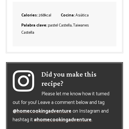
Calories:
268
kcal
Cocina:
Asiática
Palabra clave:
pastel Castella, Taiwanes
Castella
Did you make this
recipe?
Please let me know how it turned
out for you! Leave a comment below and tag
@homecookingadventure
on Instagram and
hashtag it
#homecookingadventure
.