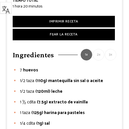
TIEMPO TOTAL
hora
minutos
1
hora
20
minutos
IMPRIMIR RECETA
FIJAR LA RECETA
Ingredientes
1x
2x
3x
7
huevos
1/2
taza
(110g) mantequilla sin sal o aceite
1/2
taza
(120ml) leche
1 ½
cdita
(7.5g) extracto de vainilla
1
taza
(125g) harina para pasteles
1/4
cdita
(1g) sal