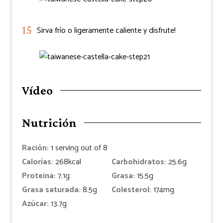
Sirva frío o ligeramente caliente y disfrute!
Vídeo
Nutrición
Ración:
1
serving out of 8
Calorías:
268
kcal
Carbohidratos:
25.6
g
Proteina:
7.1
g
Grasa:
15.5
g
Grasa saturada:
8.5
g
Colesterol:
174
mg
Azúcar:
13.7
g