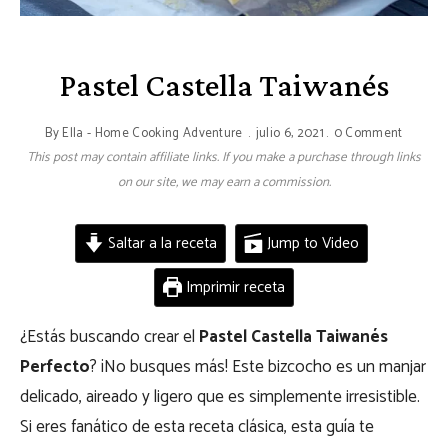
Pastel Castella Taiwanés
By
Ella - Home Cooking Adventure
julio 6, 2021
0 Comment
This post may contain affiliate links. If you make a purchase through links
on our site, we may earn a commission.
Saltar a la receta
Jump to Video
Imprimir receta
¿Estás buscando crear el
Pastel Castella Taiwanés
Perfecto
? ¡No busques más! Este bizcocho es un manjar
delicado, aireado y ligero que es simplemente irresistible.
Si eres fanático de esta receta clásica, esta guía te