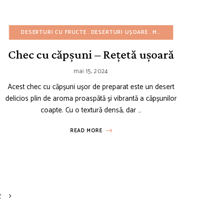
GATA ÎN 30 DE MINUTE
E DE IARNĂ
DESERTURI CU FRUCTE
REȚETE DE PRĂJITURI
REȚETE ITALIENE
DESERTURI UȘOARE
REȚETE DE PRIMĂVARĂ
REȚETE PENTRU ZIUA DE NAȘTER
MIC DEJUN
REȚETE DE TOA
PRĂJITURI
Chec cu căpșuni – Rețetă ușoară
mai 15, 2024
Acest chec cu căpșuni ușor de preparat este un desert
delicios plin de aroma proaspătă și vibrantă a căpșunilor
coapte. Cu o textură densă, dar …
READ MORE
t