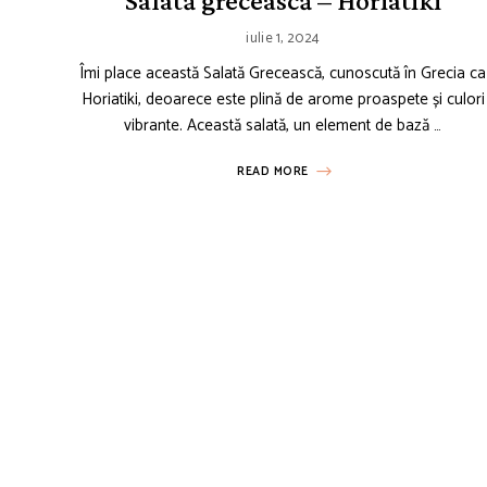
Salată grecească – Horiatiki
iulie 1, 2024
Îmi place această Salată Grecească, cunoscută în Grecia ca
Horiatiki, deoarece este plină de arome proaspete și culori
vibrante. Această salată, un element de bază …
READ MORE