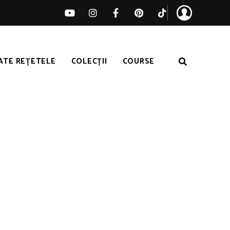
ATE REȚETELE
COLECȚII
COURSE