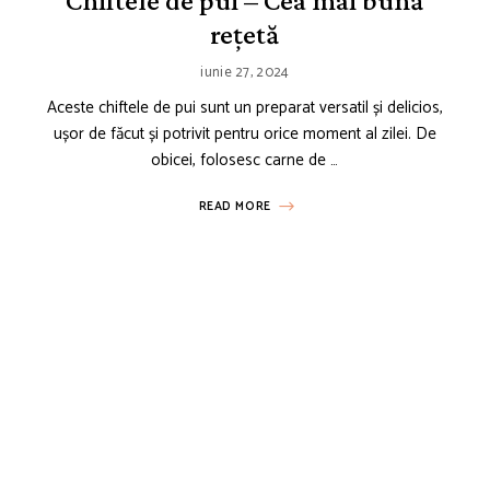
Chiftele de pui – Cea mai bună
rețetă
iunie 27, 2024
Aceste chiftele de pui sunt un preparat versatil și delicios,
ușor de făcut și potrivit pentru orice moment al zilei. De
obicei, folosesc carne de …
READ MORE