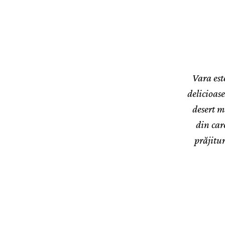
Vara est
delicioas
desert m
din car
prăjitur