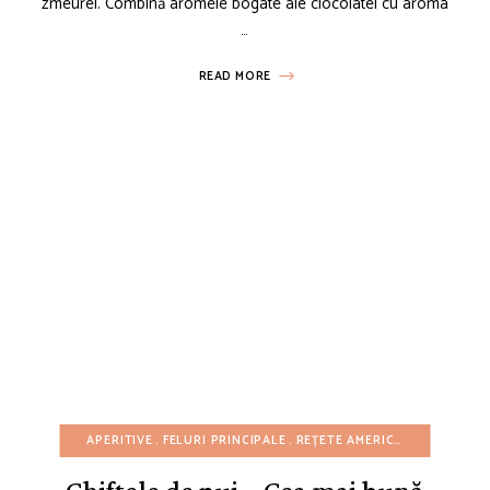
zmeurei. Combină aromele bogate ale ciocolatei cu aroma
…
READ MORE
REȚETE DE 4 IULIE
APERITIVE
REȚETE DE VARĂ
FELURI PRINCIPALE
REȚETE EUROPENE
REȚETE AMERICANE
REȚETE FĂRĂ 
REȚETE 