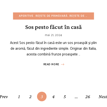
REȚETE CU BUGET REDUS
APERITIVE
REȚETE DE PRIMĂVARĂ
REȚETE DE 4 IULIE
REȚETE DE GUSTĂRI
REȚETE DE VARĂ
REȚETE 
REȚET
Sos pesto făcut în casă
mai 21, 2024
Acest Sos pesto făcut în casă este un sos proaspăt și plin
de aromă, făcut din ingrediente simple. Originar din Italia,
acesta combină frunze proaspete …
READ MORE
Prev
1
2
3
4
5
…
26
Nex