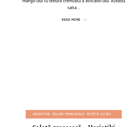
mango-ului cu textura cremoasă a avocado-ului. Această
salsa …
READ MORE
APERITIVE
FELURI PRINCIPALE
REȚETE CU BUGET REDUS