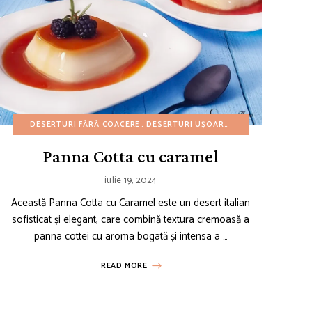
UȘOARE
ITERANEENE
DESERTURI FĂRĂ COACERE
MIC DEJUN
REȚETE SĂNĂTOASE
REȚETE AMERICANE
DESERTURI UȘOARE
REȚETE CU BUGET REDUS
MINI PRĂJITURI
REȚETE
R
Panna Cotta cu caramel
iulie 19, 2024
Această Panna Cotta cu Caramel este un desert italian
sofisticat și elegant, care combină textura cremoasă a
panna cottei cu aroma bogată și intensa a …
READ MORE