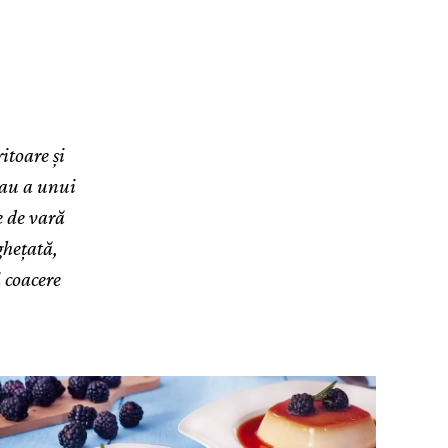
itoare și
sau a unui
e de vară
ghețată,
ă coacere