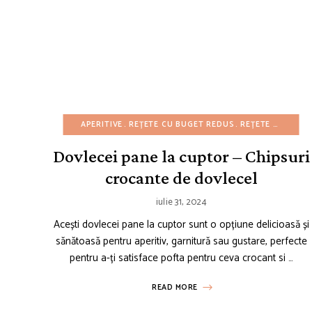
APERITIVE
REȚETE CU BUGET REDUS
REȚETE DE GUSTĂRI
Dovlecei pane la cuptor – Chipsuri
crocante de dovlecel
iulie 31, 2024
Acești dovlecei pane la cuptor sunt o opțiune delicioasă și
sănătoasă pentru aperitiv, garnitură sau gustare, perfecte
pentru a-ți satisface pofta pentru ceva crocant si …
READ MORE