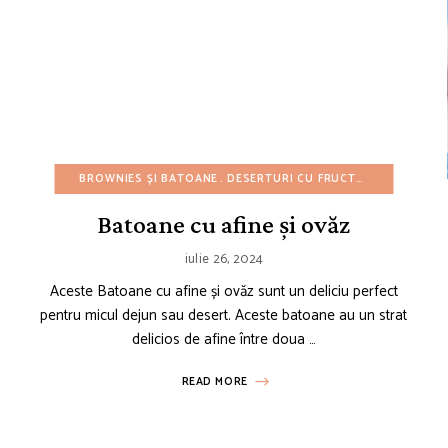
REȚETE DE VARĂ
BROWNIES ȘI BATOANE
REȚETE EUROPENE
DESERTURI CU FRUCTE
REȚETE GARNITURI
DESERTURI 
REȚETE MED
Batoane cu afine și ovăz
iulie 26, 2024
Aceste Batoane cu afine și ovăz sunt un deliciu perfect
pentru micul dejun sau desert. Aceste batoane au un strat
delicios de afine între doua …
READ MORE