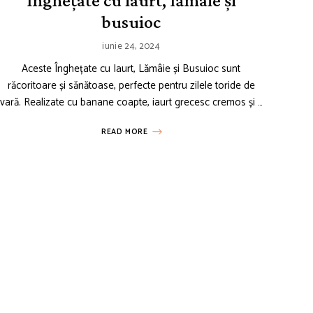
Înghețate cu iaurt, lămâie și
busuioc
iunie 24, 2024
Aceste Înghețate cu Iaurt, Lămâie și Busuioc sunt
răcoritoare și sănătoase, perfecte pentru zilele toride de
vară. Realizate cu banane coapte, iaurt grecesc cremos și …
READ MORE