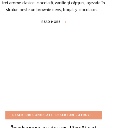
trei arome clasice: ciocolată, vanilie și căpșuni, așezate în
straturi peste un brownie dens, bogat și ciocolatos. …
READ MORE
GLUTEN
CU BUGET REDUS
DESERTURI CONGELATE
REȚETE FĂRĂ OUĂ
REȚETE CU CARTOFI
REȚETE FĂRĂ ZAHĂR
DESERTURI CU FRUCTE
REȚETE DE 4 IULIE
REȚETE GARNITURI
DESERTURI FĂRĂ 
REȚETE DE CRĂC
REȚET