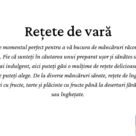
Rețete de vară
e momentul perfect pentru a vă bucura de mâncăruri răcor
e. Fie că sunteți în căutarea unui preparat ușor și sănătos 
ai indulgent, aici puteți găsi o mulțime de rețete delicioas
e puteți alege. De la diverse mâncăruri sărate, rețete de în
i cu fructe, tarte și plăcinte cu fructe până la deserturi făr
sau înghețate.