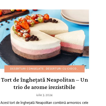
ÎN 30 DE MINUTE
RI UȘOARE
DESERTURI CONGELATE
REȚETE AMERICANE
SALATE
DESERTURI CU CIOCOLATĂ
REȚETE DE 4 IULIE
REȚETE DE PRĂJITURI
DESERTURI C
Tort de înghețată Neapolitan – Un
trio de arome irezistibile
iulie 3, 2024
Acest tort de înghețată Neapolitan combină armonios cele