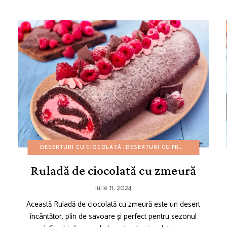
REȚETE DE 4 IULIE
DESERTURI CU CIOCOLATĂ
REȚETE DE VARĂ
REȚETE GARNITURI
DESERTURI CU FRUCTE
REȚETE GATA 
DESERTU
Ruladă de ciocolată cu zmeură
iulie 11, 2024
Această Ruladă de ciocolată cu zmeură este un desert
încântător, plin de savoare și perfect pentru sezonul