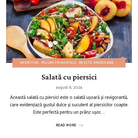
APERITIVE
FELURI PRINCIPALE
REȚETE AMERICANE
REȚETE CU
Salată cu piersici
august 6, 2024
Această salată cu piersici este o salată ușoară și revigorantă,
care evidențiază gustul dulce și suculent al piersicilor coapte.
Este perfectă pentru un prânz ușor, …
READ MORE