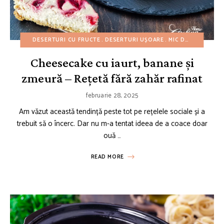
DESERTURI CU FRUCTE
DESERTURI UȘOARE
MIC DEJUN
REȚET
Cheesecake cu iaurt, banane și
zmeură – Rețetă fără zahăr rafinat
februarie 28, 2025
Am văzut această tendință peste tot pe rețelele sociale și a
trebuit să o încerc. Dar nu m-a tentat ideea de a coace doar
ouă …
READ MORE