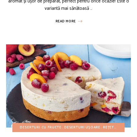
aromat și ușor de preparat, perfect pentru orice ocazie! Este o
variantă mai sănătoasă …
READ MORE
DESERTURI CU FRUCTE
DESERTURI UȘOARE
REȚETE AMERICANE