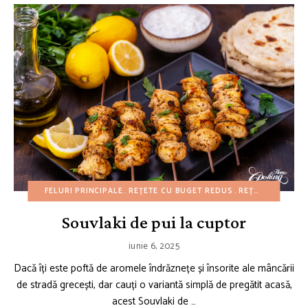
FELURI PRINCIPALE
REȚETE CU BUGET REDUS
REȚETE DE 4 IULIE
Souvlaki de pui la cuptor
iunie 6, 2025
Dacă îți este poftă de aromele îndrăznețe și însorite ale mâncării
de stradă grecești, dar cauți o variantă simplă de pregătit acasă,
acest Souvlaki de …