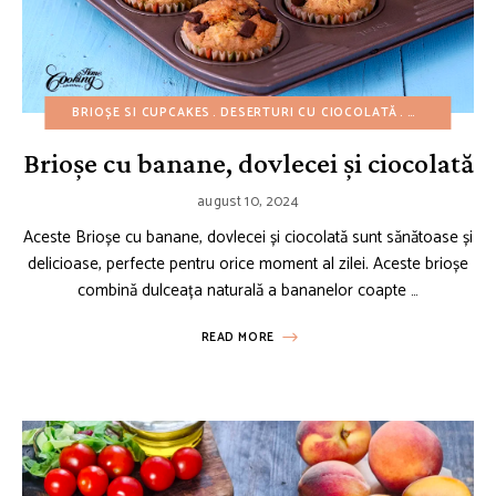
BRIOȘE SI CUPCAKES
DESERTURI CU CIOCOLATĂ
DESERTURI C
Brioșe cu banane, dovlecei și ciocolată
august 10, 2024
Aceste Brioșe cu banane, dovlecei și ciocolată sunt sănătoase și
delicioase, perfecte pentru orice moment al zilei. Aceste brioșe
combină dulceața naturală a bananelor coapte …
READ MORE