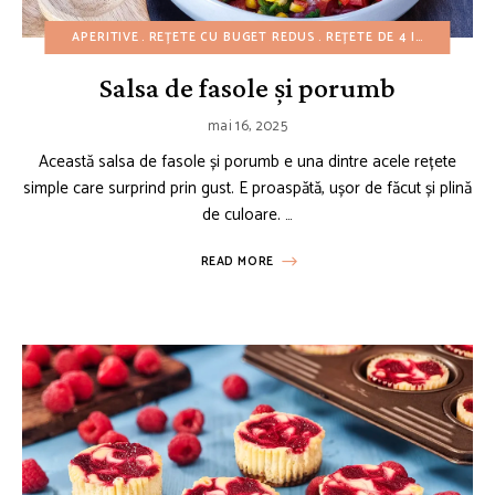
APERITIVE
REȚETE CU BUGET REDUS
REȚETE DE 4 IULIE
REȚET
Salsa de fasole și porumb
mai 16, 2025
Această salsa de fasole și porumb e una dintre acele rețete
simple care surprind prin gust. E proaspătă, ușor de făcut și plină
de culoare. …
READ MORE