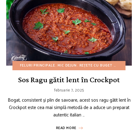
FELURI PRINCIPALE
MIC DEJUN
REȚETE CU BUGET REDUS
REȚE
Sos Ragu gătit lent în Crockpot
februarie 7, 2025
Bogat, consistent și plin de savoare, acest sos ragu gătit lent în
Crockpot este cea mai simplă metodă de a aduce un preparat
autentic italian …
READ MORE