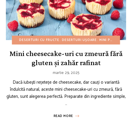
DESERTURI CU FRUCTE
DESERTURI UȘOARE
MINI PRĂJITURI
R
Mini cheesecake-uri cu zmeură fără
gluten și zahăr rafinat
martie 29, 2025
Dacă iubești rețetețe de cheesecake, dar cauți o variantă
îndulcită natural, aceste mini cheesecake-uri cu zmeură, fără
gluten, sunt alegerea perfectă. Preparate din ingrediente simple,
…
READ MORE