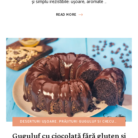
și simplu irezistibile: ușoare, aromate …
READ MORE
DESERTURI UȘOARE
PRĂJITURI GUGULUF SI CHECURI
REȚETE A
Guguluf cu ciocolată fără gluten și