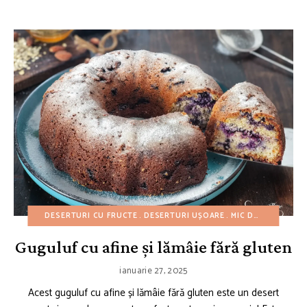
DESERTURI CU FRUCTE
DESERTURI UȘOARE
MIC DEJUN
PRĂJIT
Guguluf cu afine și lămâie fără gluten
ianuarie 27, 2025
Acest guguluf cu afine și lămâie fără gluten este un desert