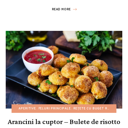
READ MORE
APERITIVE
FELURI PRINCIPALE
REȚETE CU BUGET REDUS
REȚE
Arancini la cuptor – Bulete de risotto