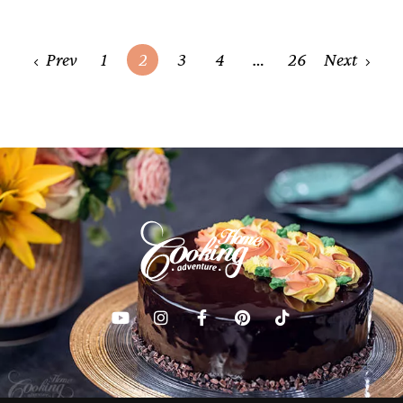
Posts
Prev
1
2
3
4
…
26
Next
navigation