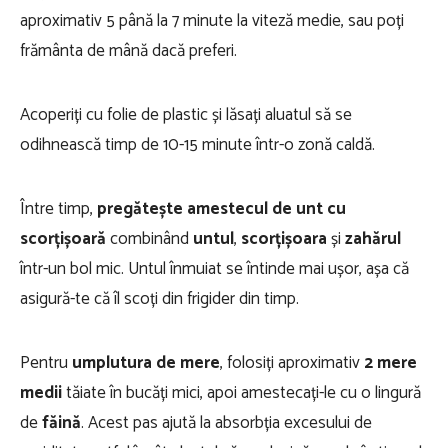
aproximativ 5 până la 7 minute la viteză medie, sau poți
frământa de mână dacă preferi.
Acoperiți cu folie de plastic și lăsați aluatul să se
odihnească timp de 10-15 minute într-o zonă caldă.
Între timp,
pregătește amestecul de unt cu
scorțișoară
combinând
untul
,
scorțișoara
și
zahărul
într-un bol mic. Untul înmuiat se întinde mai ușor, așa că
asigură-te că îl scoți din frigider din timp.
Pentru
umplutura de mere
, folosiți aproximativ
2 mere
medii
tăiate în bucăți mici, apoi amestecați-le cu o lingură
de
făină
. Acest pas ajută la absorbția excesului de