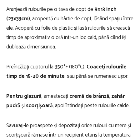
Aranjează rulourile pe o tava de copt de
9×13 inch
(23x33cm)
, acoperită cu hârtie de copt, lăsând spațiu între
ele. Acoperă cu folie de plastic și lasă rulourile să crească
timp de aproximativ o oră într-un loc cald, până când își
dublează dimensiunea.
Preîncălziți cuptorul la 350°F (180°C).
Coaceți rulourile
timp de 15-20 de minute
, sau până se rumenesc ușor.
Pentru glazură
, amestecați
cremă de brânză
,
zahăr
pudră
și
scorțișoară
, apoi întindeți peste rulourile calde.
Savurați-le proaspete și depozitați orice rulouri cu mere și
scorțișoară rămase într-un recipient etanș la temperatura