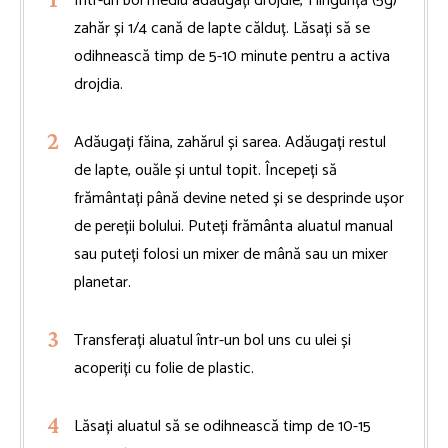
Într-un bol mediu adăugați drojdie, 1 linguriță (5g)
zahăr și 1/4 cană de lapte călduț. Lăsați să se
odihnească timp de 5-10 minute pentru a activa
drojdia.
Adăugați făina, zahărul și sarea. Adăugați restul
de lapte, ouăle și untul topit. Începeți să
frământați până devine neted și se desprinde ușor
de pereții bolului. Puteți frământa aluatul manual
sau puteți folosi un mixer de mână sau un mixer
planetar.
Transferați aluatul într-un bol uns cu ulei și
acoperiți cu folie de plastic.
Lăsați aluatul să se odihnească timp de 10-15