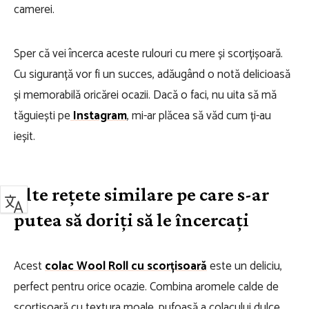
camerei.
Sper că vei încerca aceste rulouri cu mere și scorțișoară.
Cu siguranță vor fi un succes, adăugând o notă delicioasă
și memorabilă oricărei ocazii. Dacă o faci, nu uita să mă
tăguiești pe
Instagram
, mi-ar plăcea să văd cum ți-au
ieșit.
Alte rețete similare pe care s-ar
putea să doriți să le încercați
Acest
colac Wool Roll cu scorțisoară
este un deliciu,
perfect pentru orice ocazie. Combina aromele calde de
scortisoară cu textura moale, pufoasă a colacului dulce