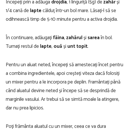
Începeți prin a adăuga
drojdia
, 1 linguriță (5g) de
zahăr
și
1/4 cană de
lapte
călduț într-un bol mare. Lăsați-l să se
odihnească timp de 5-10 minute pentru a activa drojdia.
În continuare, adăugați
făina
,
zahărul
și
sarea
în bol.
Turnați restul de
lapte
,
ouă
și
unt topit
.
Pentru un aluat neted, începeți să amestecați încet pentru
a combina ingredientele, apoi creșteți viteza dacă folosiți
un mixer pentru a le incorpora pe deplin. Framântați până
când aluatul devine neted și începe să se desprindă de
marginile vasului. Ar trebui să se simtă moale la atingere,
dar nu prea lipicios.
Poți frământa aluatul cu un mixer, ceea ce va dura