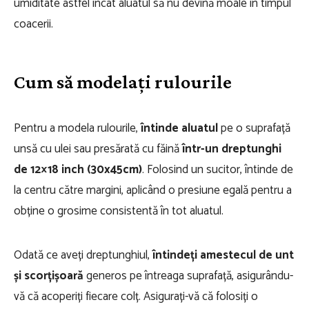
umiditate astfel încât aluatul să nu devină moale în timpul
coacerii.
Cum să modelați rulourile
Pentru a modela rulourile,
întinde aluatul
pe o suprafață
unsă cu ulei sau presărată cu făină
într-un dreptunghi
de 12×18 inch (30x45cm)
. Folosind un sucitor, întinde de
la centru către margini, aplicând o presiune egală pentru a
obține o grosime consistentă în tot aluatul.
Odată ce aveți dreptunghiul,
întindeți amestecul de unt
și scorțișoară
generos pe întreaga suprafață, asigurându-
vă că acoperiți fiecare colț. Asigurați-vă că folosiți o