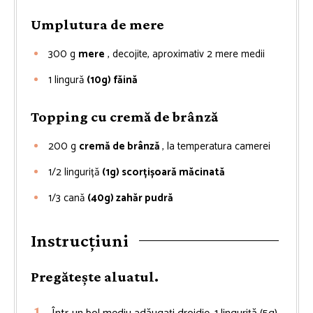
Umplutura de mere
300
g
mere
, decojite, aproximativ 2 mere medii
1
lingură
(10g) făină
Topping cu cremă de brânză
200
g
cremă de brânză
, la temperatura camerei
1/2
linguriță
(1g) scorțișoară măcinată
1/3
cană
(40g) zahăr pudră
Instrucțiuni
Pregătește aluatul.