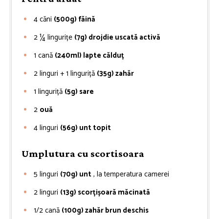
4
căni
(500g) făină
2 ¼
lingurițe
(7g) drojdie uscată activă
1
cană
(240ml) lapte călduț
2 linguri + 1 linguriță
(35g) zahăr
1
linguriță
(5g) sare
2
ouă
4
linguri
(56g) unt topit
Umplutura cu scortisoara
5
linguri
(70g) unt
, la temperatura camerei
2
linguri
(13g) scorțișoară măcinată
1/2
cană
(100g) zahăr brun deschis