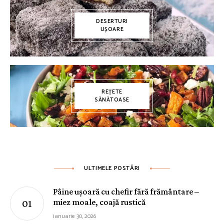
DESERTURI
UȘOARE
REȚETE
SĂNĂTOASE
ULTIMELE POSTĂRI
Pâine ușoară cu chefir fără frământare –
miez moale, coajă rustică
ianuarie 30, 2026