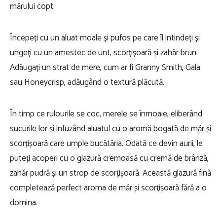
mărului copt.
Începeți cu un aluat moale și pufos pe care îl intindeți și
ungeți cu un amestec de unt, scorțișoară și zahăr brun.
Adăugați un strat de mere, cum ar fi Granny Smith, Gala
sau Honeycrisp, adăugând o textură plăcută.
În timp ce rulourile se coc, merele se înmoaie, eliberând
sucurile lor și infuzând aluatul cu o aromă bogată de măr și
scorțișoară care umple bucătăria. Odată ce devin aurii, le
puteți acoperi cu o glazură cremoasă cu cremă de brânză,
zahăr pudră și un strop de scorțișoară. Această glazură fină
completează perfect aroma de măr și scorțișoară fără a o
domina.