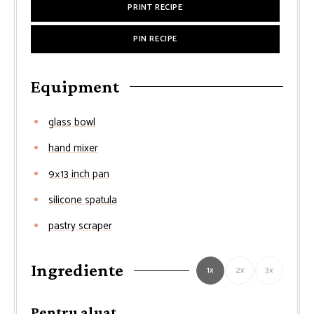
PRINT RECIPE
PIN RECIPE
Equipment
glass bowl
hand mixer
9×13 inch pan
silicone spatula
pastry scraper
Ingrediente
1x
2x
3x
Pentru aluat