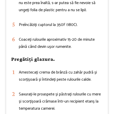
nu este prea înaltă, s-ar putea să fie nevoie să
ungeți folia de plastic pentru a nu se lipi).
Preîncălziți cuptorul la 350F (180C).
Coaceți rulourile aproximativ 15-20 de minute
până când devin ușor rumenite.
Pregătiți glazura.
Amestecați crema de brânză cu zahăr pudră și
scorțișoară și întindeți peste rulourile calde.
Savurați-le proaspete și păstrați rulourile cu mere
și scorțișoară crămase într-un recipient etanș la
temperatura camerei.