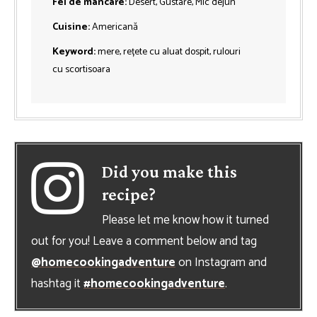
Fel de mâncare:
Desert, Gustare, Mic dejun
Cuisine:
Americană
Keyword:
mere, rețete cu aluat dospit, rulouri
cu scortisoara
Did you make this
recipe?
Please let me know how it turned
out for you! Leave a comment below and tag
@homecookingadventure
on Instagram and
hashtag it
#homecookingadventure
.