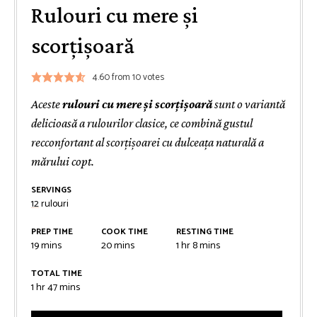
Rulouri cu mere și
scorțișoară
4.60
from
10
votes
Aceste
rulouri cu mere și scorțișoară
sunt o variantă
delicioasă a rulourilor clasice, ce combină gustul
recconfortant al scorțișoarei cu dulceața naturală a
mărului copt.
SERVINGS
12
rulouri
PREP TIME
COOK TIME
RESTING TIME
minutes
minutes
hour
minutes
19
mins
20
mins
1
hr
8
mins
TOTAL TIME
hour
minutes
1
hr
47
mins