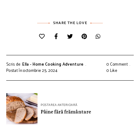
SHARE THE LOVE
Scris de:
Ella - Home Cooking Adventure
0 Comment
Postat în:octombrie 25, 2024
0
Like
Navigare
POSTAREA ANTERIOARĂ
în
Pâine fără frământare
articole