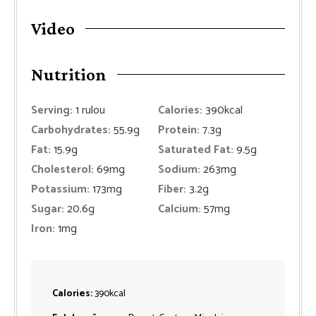
Video
Nutrition
Serving:
1
rulou
Calories:
390
kcal
Carbohydrates:
55.9
g
Protein:
7.3
g
Fat:
15.9
g
Saturated Fat:
9.5
g
Cholesterol:
69
mg
Sodium:
263
mg
Potassium:
173
mg
Fiber:
3.2
g
Sugar:
20.6
g
Calcium:
57
mg
Iron:
1
mg
Calories:
390
kcal