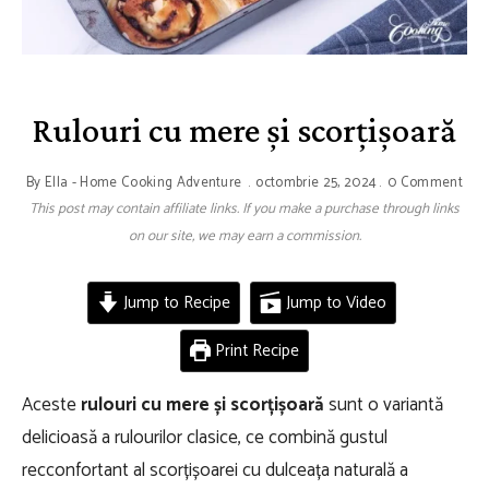
Rulouri cu mere și scorțișoară
By
Ella - Home Cooking Adventure
octombrie 25, 2024
0 Comment
This post may contain affiliate links. If you make a purchase through links
on our site, we may earn a commission.
Jump to Recipe
Jump to Video
Print Recipe
Aceste
rulouri cu mere și scorțișoară
sunt o variantă
delicioasă a rulourilor clasice, ce combină gustul
recconfortant al scorțișoarei cu dulceața naturală a