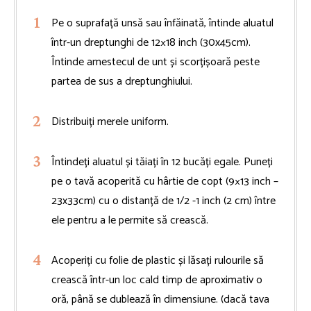
Pe o suprafață unsă sau înfăinată, întinde aluatul
într-un dreptunghi de 12×18 inch (30x45cm).
Întinde amestecul de unt și scorțișoară peste
partea de sus a dreptunghiului.
Distribuiți merele uniform.
Întindeți aluatul și tăiați în 12 bucăți egale. Puneți
pe o tavă acoperită cu hârtie de copt (9×13 inch –
23x33cm) cu o distanță de 1/2 -1 inch (2 cm) între
ele pentru a le permite să crească.
Acoperiți cu folie de plastic și lăsați rulourile să
crească într-un loc cald timp de aproximativ o
oră, până se dublează în dimensiune. (dacă tava