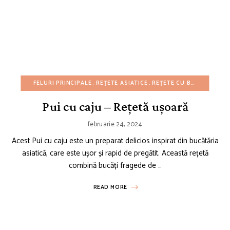
FELURI PRINCIPALE
REȚETE ASIATICE
REȚETE CU BUGET REDUS
Pui cu caju – Rețetă ușoară
februarie 24, 2024
Acest Pui cu caju este un preparat delicios inspirat din bucătăria
asiatică, care este ușor și rapid de pregătit. Această rețetă
combină bucăți fragede de …
READ MORE