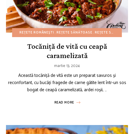
REȚETE ROMÂNEȘTI
REȚETE SĂNĂTOASE
REȚETE SIMPLE
REȚE
Tocăniță de vită cu ceapă
caramelizată
martie 13, 2024
Această tocăniță de vită este un preparat savuros și
reconfortant, cu bucăți fragede de carne gătite lent într-un sos
bogat de ceapă caramelizată, ardei roșii, …
READ MORE