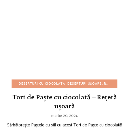
DESERTURI CU CIOCOLATĂ
DESERTURI UȘOARE
REȚETE AMERICANE
Tort de Paște cu ciocolată – Rețetă
ușoară
martie 20, 2024
Sărbătorește Paștele cu stil cu acest Tort de Paște cu ciocolată!