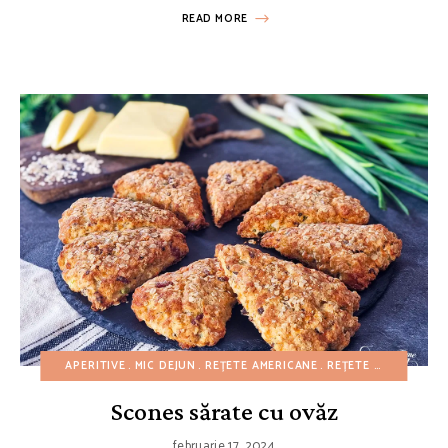
READ MORE
APERITIVE
MIC DEJUN
REȚETE AMERICANE
REȚETE CU BUGET REDUS
Scones sărate cu ovăz
februarie 17, 2024