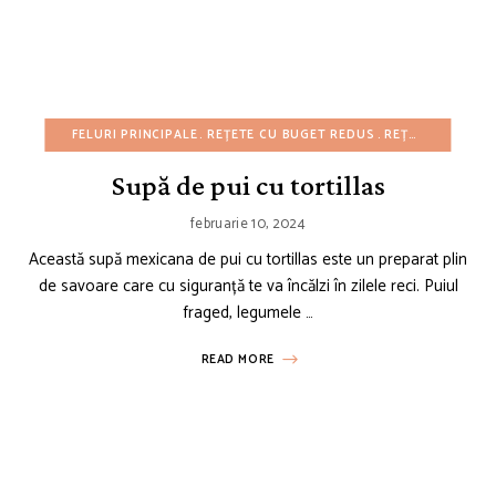
FELURI PRINCIPALE
REȚETE CU BUGET REDUS
REȚETE DE IARNĂ
Supă de pui cu tortillas
februarie 10, 2024
Această supă mexicana de pui cu tortillas este un preparat plin
de savoare care cu siguranță te va încălzi în zilele reci. Puiul
fraged, legumele …
READ MORE