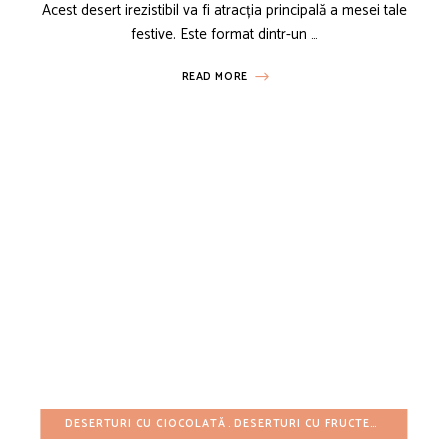
Acest desert irezistibil va fi atracția principală a mesei tale
festive. Este format dintr-un …
READ MORE
DESERTURI CU CIOCOLATĂ
DESERTURI CU FRUCTE
DESERTURI