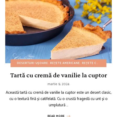
DESERTURI UȘOARE
REȚETE AMERICANE
REȚETE CU BUGET REDUS
Tartă cu cremă de vanilie la cuptor
martie 9, 2024
Această tartă cu cremă de vanilie la cuptor este un desert clasic,
cu o textură fină și catifelată. Cu o crustă fragedă cu unt și o
umplutură …
READ MORE