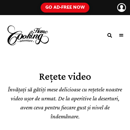
GO AD-FREE NOW
HOME
A
Food
COOKING
Blog
with
ADVENTURE
Tested
Recipes
Using
Rețete video
Everyday
Ingredients
Învățați să gătiți mese delicioase cu rețetele noastre
video ușor de urmat. De la aperitive la deserturi,
avem ceva pentru fiecare gust și nivel de
îndemânare.