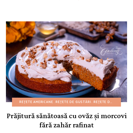
REȚETE AMERICANE
REȚETE DE GUSTĂRI
REȚETE DE PAȘTI
REȚ
Prăjitură sănătoasă cu ovăz și morcovi
fără zahăr rafinat