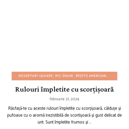
DESERTURI UȘOARE
MIC DEJUN
REȚETE AMERICANE
REȚETE C
Rulouri împletite cu scorțișoară
februarie 21, 2024
Răsfață-te cu aceste rulouri împletite cu scorțișoară, călduțe și
pufoase cu o aromă irezistibilă de scortișoară și gust delicat de
unt. Sunt împletite frumos și …