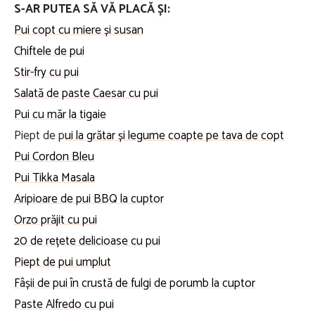
S-AR PUTEA SĂ VĂ PLACĂ ȘI:
Pui copt cu miere și susan
Chiftele de pui
Stir-fry cu pui
Salată de paste Caesar cu pui
Pui cu măr la tigaie
Piept de p
ui la grătar și legume coapte pe tava de copt
Pui Cordon Bleu
Pui Tikka Masala
Aripioare de pui BBQ la cuptor
Orzo prăjit cu pui
20 de rețete delicioase cu pui
Piept de pui umplut
Fâșii de pui în crustă de fulgi de porumb la cuptor
Paste Alfredo cu pui