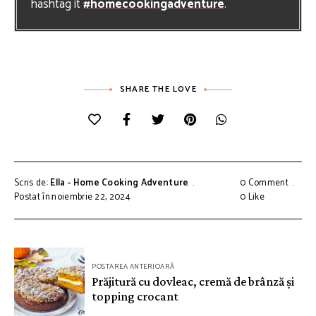
hashtag it
#homecookingadventure
.
SHARE THE LOVE
Scris de:
Ella - Home Cooking Adventure
0 Comment
Postat în:noiembrie 22, 2024
0
Like
Navigare
POSTAREA ANTERIOARĂ
în
Prăjitură cu dovleac, cremă de brânză și
topping crocant
articole