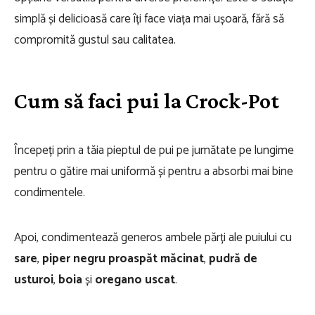
simplă și delicioasă care îți face viața mai ușoară, fără să
compromită gustul sau calitatea.
Cum să faci pui la Crock-Pot
Începeți prin a tăia pieptul de pui pe jumătate pe lungime
pentru o gătire mai uniformă și pentru a absorbi mai bine
condimentele.
Apoi, condimentează generos ambele părți ale puiului cu
sare
,
piper negru proaspăt măcinat
,
pudră de
usturoi
,
boia
și
oregano uscat
.