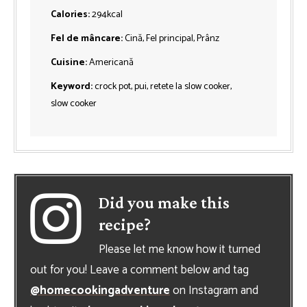
Calories:
294
kcal
Fel de mâncare:
Cină, Fel principal, Prânz
Cuisine:
Americană
Keyword:
crock pot, pui, retete la slow cooker,
slow cooker
Did you make this
recipe?
Please let me know how it turned
out for you! Leave a comment below and tag
@homecookingadventure
on Instagram and