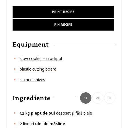
PRINT RECIPE
PIN RECIPE
Equipment
slow cooker – crockpot
plastic cutting board
kitchen knives
Ingrediente
1x
2x
3x
1,2
kg
piept de pui
dezosat și fără piele
2
linguri
ulei de măsline