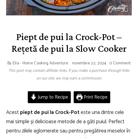
Piept de pui la Crock-Pot –
Rețetă de pui la Slow Cooker
By
Ella - Home Cooking Adventure
noiembrie 22, 2024
0 Comment
This post may contain affiliate links. If you make a purchase through links
on our site, we may earn a commission.
Jump to Recipe
Print Recipe
Acest
piept de pui la Crock-Pot
este una dintre cele
mai simple și delicioase metode de a găti puiul. Perfect
pentru zilele aglomerate sau pentru pregătirea meselor în