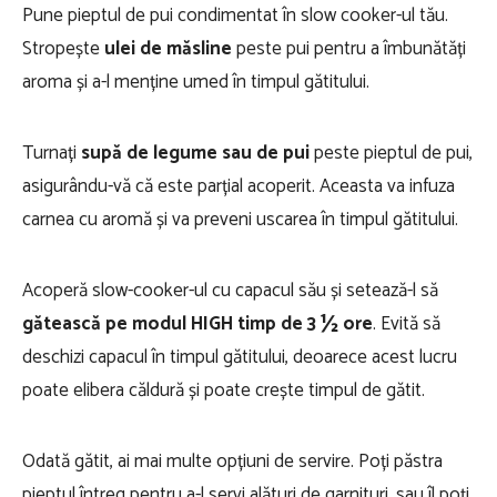
Pune pieptul de pui condimentat în slow cooker-ul tău.
Stropește
ulei de măsline
peste pui pentru a îmbunătăți
aroma și a-l menține umed în timpul gătitului.
Turnați
supă de legume sau de pui
peste pieptul de pui,
asigurându-vă că este parțial acoperit. Aceasta va infuza
carnea cu aromă și va preveni uscarea în timpul gătitului.
Acoperă slow-cooker-ul cu capacul său și setează-l să
gătească pe modul HIGH timp de 3 ½ ore
. Evită să
deschizi capacul în timpul gătitului, deoarece acest lucru
poate elibera căldură și poate crește timpul de gătit.
Odată gătit, ai mai multe opțiuni de servire. Poți păstra
pieptul întreg pentru a-l servi alături de garnituri, sau îl poți