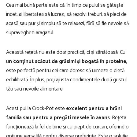
Cea mai bună parte este că, în timp ce puiul se gătește
încet, ai libertatea să lucrezi, să rezolvi treburi, să pleci de
acasă sau pur și simplu să te relaxezi, fără să fie nevoie să
supraveghezi aragazul.
Această rețetă nu este doar practică, ci și sănătoasă. Cu
u
n conținut scăzut de grăsimi și bogată în proteine
,
este perfectă pentru cei care doresc să urmeze o dietă
echilibrată. În plus, poți ajusta condimentele după gustul
tău sau nevoile alimentare.
Acest pui la Crock-Pot este
excelent pentru a hrăni
familia sau pentru a pregăti mesele în avans
. Rețeta
funcționează la fel de bine și cu piept de curcan, oferind o
opțiune versatilă pentru diverse preferințe. Este o soluție