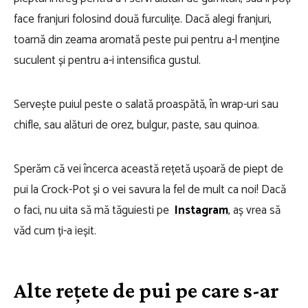
face franjuri folosind două furculițe. Dacă alegi franjuri,
toarnă din zeama aromată peste pui pentru a-l menține
suculent și pentru a-i intensifica gustul.
Servește puiul peste o salată proaspătă, în wrap-uri sau
chifle, sau alături de orez, bulgur, paste, sau quinoa.
Sperăm că vei încerca această rețetă ușoară de piept de
pui la Crock-Pot și o vei savura la fel de mult ca noi! Dacă
o faci, nu uita să mă tăguiesti pe
Instagram
, aș vrea să
văd cum ți-a ieșit.
Alte rețete de pui pe care s-ar