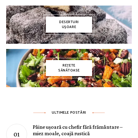
DESERTURI
UȘOARE
REȚETE
SĂNĂTOASE
ULTIMELE POSTĂRI
Pâine ușoară cu chefir fără frământare –
miez moale, coajă rustică