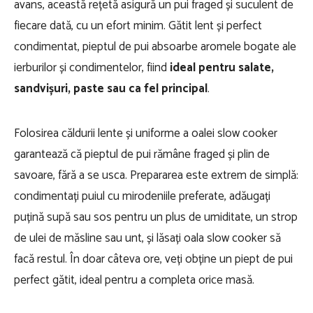
avans, această rețetă asigură un pui fraged și suculent de
fiecare dată, cu un efort minim. Gătit lent și perfect
condimentat, pieptul de pui absoarbe aromele bogate ale
ierburilor și condimentelor, fiind
ideal pentru salate,
sandvișuri, paste sau ca fel principal
.
Folosirea căldurii lente și uniforme a oalei slow cooker
garantează că pieptul de pui rămâne fraged și plin de
savoare, fără a se usca. Prepararea este extrem de simplă:
condimentați puiul cu mirodeniile preferate, adăugați
puțină supă sau sos pentru un plus de umiditate, un strop
de ulei de măsline sau unt, și lăsați oala slow cooker să
facă restul. În doar câteva ore, veți obține un piept de pui
perfect gătit, ideal pentru a completa orice masă.