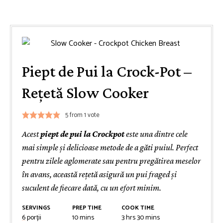
Piept de Pui la Crock-Pot –
Rețetă Slow Cooker
5
from 1 vote
Acest
piept de pui la Crockpot
este una dintre cele
mai simple și delicioase metode de a găti puiul. Perfect
pentru zilele aglomerate sau pentru pregătirea meselor
în avans, această rețetă asigură un pui fraged și
suculent de fiecare dată, cu un efort minim.
SERVINGS
PREP TIME
COOK TIME
minutes
hours
minutes
6
porții
10
mins
3
hrs
30
mins