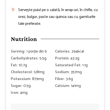
Servește puiul pe o salată, în wrap-uri, în chifle, cu
orez, bulgur, paste sau quinoa sau cu garniturile
tale preferate.
Nutrition
Serving:
1
porție din 6
Calories:
294
kcal
Carbohydrates:
5.5
g
Protein:
43.3
g
Fat:
10.7
g
Saturated Fat:
1.1
g
Cholesterol:
128
mg
Sodium:
357
mg
Potassium:
879
mg
Fiber:
3.6
g
Sugar:
0.5
g
Calcium:
141
mg
Iron:
4
mg