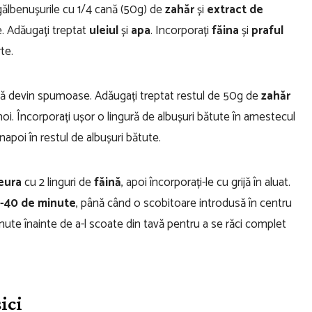
 gălbenușurile cu 1/4 cană (50g) de
zahăr
și
extract de
. Adăugați treptat
uleiul
și
apa
. Incorporați
făina
și
praful
te.
 devin spumoase. Adăugați treptat restul de 50g de
zahăr
oi. Încorporați ușor o lingură de albușuri bătute în amestecul
apoi în restul de albușuri bătute.
eura
cu 2 linguri de
făină
, apoi încorporați-le cu grijă în aluat.
5-40 de minute
, până când o scobitoare introdusă în centru
inute înainte de a-l scoate din tavă pentru a se răci complet
ici