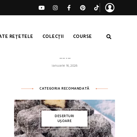
ATE REȚETELE
COLECȚII
COURSE
Orez galben ușor – pufos de fiecare
dată
ianuarie 16, 2026
CATEGORIA RECOMANDATĂ
DESERTURI
UȘOARE