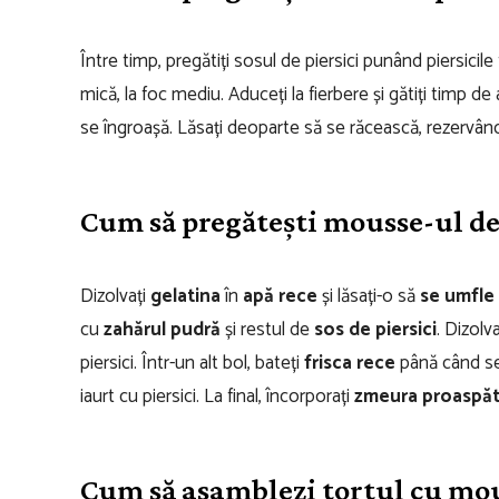
Între timp, pregătiți sosul de piersici punând piersicile
mică, la foc mediu. Aduceți la fierbere și gătiți timp d
se îngroașă. Lăsați deoparte să se răcească, rezervând 3
Cum să pregătești mousse-ul de 
Dizolvați
gelatina
în
apă rece
și lăsați-o să
se umfle
cu
zahărul pudră
și restul de
sos de piersici
. Dizolv
piersici. Într-un alt bol, bateți
frisca rece
până când se 
iaurt cu piersici. La final, încorporați
zmeura proaspă
Cum să asamblezi tortul cu mous