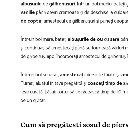
albușurile
de
gălbenușuri
. Într-un bol mediu, bateți
vanilie
până devin cremoase și de deschise la culoare
de copt
în amestecul de gălbenușuri și puneți deopar
Într-un bol mare, bateți
albușurile de ou
cu
sare
până
și continuați să amestecați până se formează vârfuri m
de gălbenuș, apoi încorporați amestecul de gălbenuș în
Într-un bol separat,
amestecați
piersicile tăiate și
zm
Turnați aluatul în tava pregătită și
coaceți timp de 3
iese curată. Lăsați tortul să se răcească timp de 10 m
pe un grătar.
Cum să pregătești sosul de piers