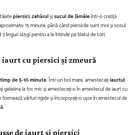
 tăiate
piersici
,
zahărul
și
sucul de lămâie
într-o cratiță
e aproximativ 15 minute, până când piersicile sunt moi și sosul
 linguri (45g) pentru a le întinde pe blatul de tort.
iaurt cu piersici și zmeură
 timp de 5-10 minute
. Într-un bol mare, amestecați
iaurtul
ați gelatina la foc mic și amestecați-o în amestecul de iaurt cu
formează vârfuri rigide și încorporați-o ușor în amestecul de
tă
.
se de iaurt și piersici