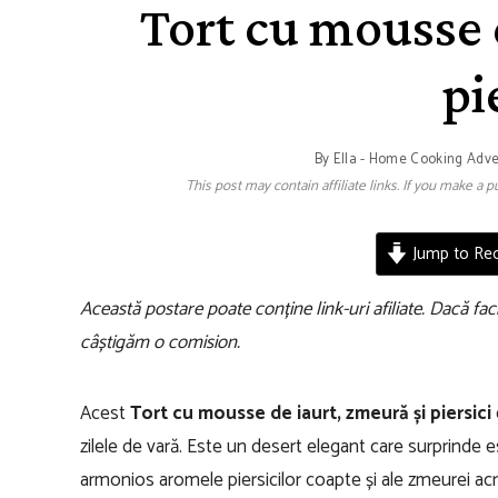
Tort cu mousse 
pi
By
Ella - Home Cooking Adv
This post may contain affiliate links. If you make a
Jump to Rec
Această postare poate conține link-uri afiliate. Dacă faci 
câștigăm o comision.
Acest
Tort cu mousse de iaurt, zmeură și piersici
zilele de vară. Este un desert elegant care surprinde 
armonios aromele piersicilor coapte și ale zmeurei ac