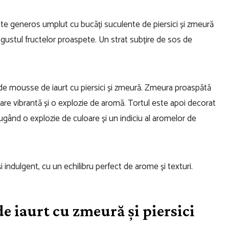
este generos umplut cu bucăți suculente de piersici și zmeură
 gustul fructelor proaspete. Un strat subțire de sos de
de mousse de iaurt cu piersici și zmeură. Zmeura proaspătă
re vibrantă și o explozie de aromă. Tortul este apoi decorat
ăugând o explozie de culoare și un indiciu al aromelor de
 indulgent, cu un echilibru perfect de arome și texturi.
e iaurt cu zmeură și piersici