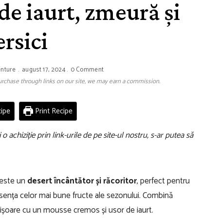
de iaurt, zmeură și
ersici
enture
august 17, 2024
0 Comment
 purchase through links on our site, we may earn a commission.
ipe
Print Recipe
o achiziție prin link-urile de pe site-ul nostru, s-ar putea să
este un
desert încântător și răcoritor
, perfect pentru
esența celor mai bune fructe ale sezonului. Combină
rișoare cu un mousse cremos și usor de iaurt.