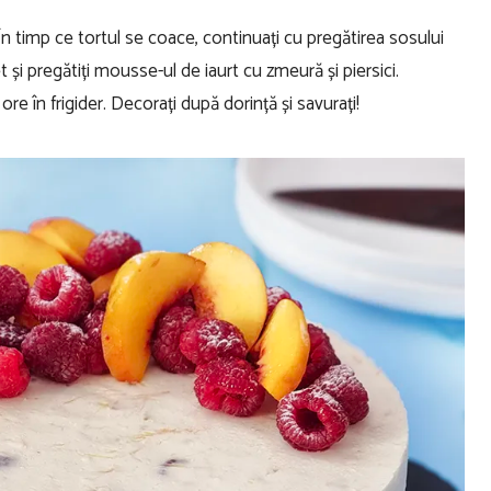
 În timp ce tortul se coace, continuați cu pregătirea sosului
 și pregătiți mousse-ul de iaurt cu zmeură și piersici.
ore în frigider. Decorați după dorință și savurați!