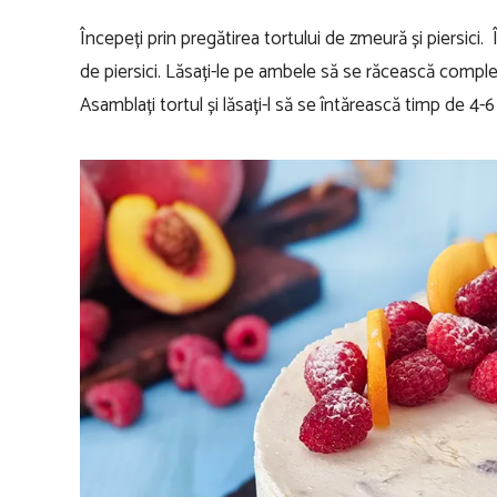
Începeți prin pregătirea tortului de zmeură și piersici.
de piersici. Lăsați-le pe ambele să se răcească complet
Asamblați tortul și lăsați-l să se întărească timp de 4-6 