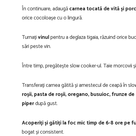
În continuare, adaugă
carnea tocată de vită și por
orice cocoloașe cu o lingură.
Turnați
vinul
pentru a deglaza tigaia, răzuind orice bu
sări peste vin.
Între timp, pregătește slow cooker-ul. Taie morcovii și ț
Transferați carnea gătită și amestecul de ceapă în slo
roșii, pasta de roșii, oregano, busuioc, frunze de
piper
după gust.
Acoperiți și gătiți la foc mic timp de 6-8 ore pe 
bogat și consistent.