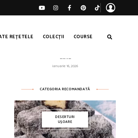
ATE REȚETELE
COLECȚII
COURSE
Orez galben ușor – pufos de fiecare
dată
ianuarie 16, 2026
CATEGORIA RECOMANDATĂ
DESERTURI
UȘOARE