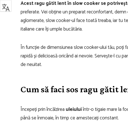
Acest ragu gătit lent în slow cooker se potriveșt
preferate. Vei obține un preparat reconfortant, demn de
aglomerate, slow cooker-ul face toată treaba, iar tu t
italiane care îți umple bucătăria.
În funcție de dimensiunea slow cooker-ului tău, poți 
rapidă și delicioasă oricând ai nevoie. Servește-l cu 
de neuitat.
Cum să faci sos ragu gătit l
Începeți prin încălzirea
uleiului
într-o tigaie mare la f
până se înmoaie, în timp ce amestecați constant.