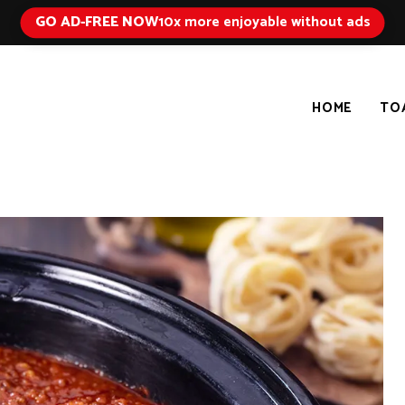
GO AD-FREE NOW
10x more enjoyable without ads
HOME
TO