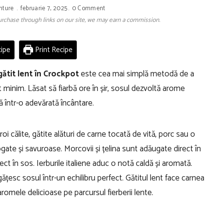
nture
februarie 7, 2025
0 Comment
 purchase through links on our site, we may earn a commission.
ipe
Print Recipe
gătit lent în Crockpot
este cea mai simplă metodă de a
 minim. Lăsat să fiarbă ore în șir, sosul dezvoltă arome
ă într-o adevărată încântare.
i călite, gătite alături de carne tocată de vită, porc sau o
ate și savuroase. Morcovii și țelina sunt adăugate direct în
t în sos. Ierburile italiene aduc o notă caldă și aromată.
gățesc sosul într-un echilibru perfect. Gătitul lent face carnea
romele delicioase pe parcursul fierberii lente.