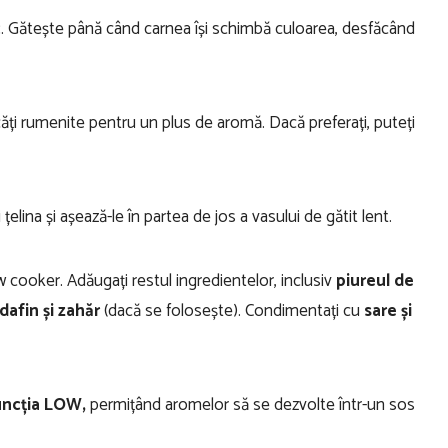
c
. Gătește până când carnea își schimbă culoarea, desfăcând
căți rumenite pentru un plus de aromă. Dacă preferați, puteți
elina și așează-le în partea de jos a vasului de gătit lent.
w cooker. Adăugați restul ingredientelor, inclusiv
piureul de
 dafin și zahăr
(dacă se folosește). Condimentați cu
sare și
funcția LOW,
permițând aromelor să se dezvolte într-un sos