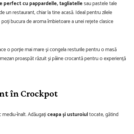
e perfect cu pappardelle, tagliatelle
sau pastele tale
 un restaurant, chiar la tine acasă. Ideal pentru zilele
e poți bucura de aroma îmbietoare a unei rețete clasice
face o porție mai mare și congela resturile pentru o masă
parmezan proaspăt răzuit și pâine crocantă pentru o experiență
ent în Crockpot
oc mediu-înalt. Adăugați
ceapa și usturoiul
tocate, gătind