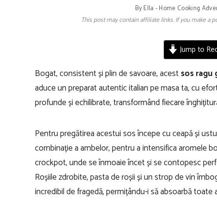
By
Ella - Home Cooking Adve
This post may contain affiliate links. If you make a
Jump to Rec
Bogat, consistent și plin de savoare, acest
sos ragu 
aduce un preparat autentic italian pe masa ta, cu efort
profunde și echilibrate, transformând fiecare înghițitur
Pentru pregătirea acestui sos începe cu ceapă și usturo
combinație a ambelor, pentru a intensifica aromele bog
crockpot, unde se înmoaie încet și se contopesc perfec
Roșiile zdrobite, pasta de roșii și un strop de vin îmbo
incredibil de fragedă, permițându-i să absoarbă toate a