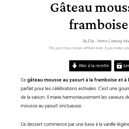
Gâteau mouss
framboise 
By
Ella - Home Cooking Ad
This post may contain affiliate links. If you make a
Aller à la recette
Jum
Ce
gâteau mousse au yaourt à la framboise et à 
parfait pour les célébrations estivales. C’est une gou
de la saison. Il marie harmonieusement les saveurs 
mousse au yaourt onctueuse.
Ce dessert commence par une base à la vanille légè