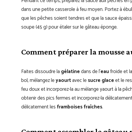
Pendant ce temps, préparez la sauce aux pêches en 
dans une petite casserole à feu moyen. Portez à ébull
que les pêches soient tendres et que la sauce épaississ
soupe (45 g) pour étaler sur le gâteau éponge.
Comment préparer la mousse au
Faites dissoudre la
gélatine
dans de l’
eau
froide et l
bol, mélangez le
yaourt
avec le
sucre glace
et le re
feu doux et incorporez-la au mélange yaourt à la pêch
obtenir des pics fermes et incorporez-la délicatement
délicatement les
framboises fraîches
.
Comment assembler le gâteau m