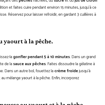
plaçant des
pêches
hachées, du
sucre
et du
jus de citron
ition et faites cuire pendant environ 15 minutes, jusqu’à ce
e. Réservez pour laisser refroidir, en gardant 3 cuillères à
 yaourt à la pêche.
aissez-la
gonfler pendant 5 à 10 minutes
. Dans un grand
ste de la
sauce aux pêches
. Faites dissoudre la gélatine à
e. Dans un autre bol, fouettez la
crème froide
jusqu’à
 au mélange yaourt à la pêche. Enfin, incorporez
ousse au yaourt et à la pêche