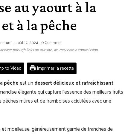
e au yaourt à la
et à la pêche
venture
août 17, 2024
0 Comment
 purchase through links on our site, we may earn a commission.
p to Video
Imprimer la recette
la pêche
est un
dessert délicieux et rafraîchissant
rmandise élégante qui capture l’essence des meilleurs fruits
de pêches mûres et de framboises acidulées avec une
re et moelleuse, généreusement garnie de tranches de