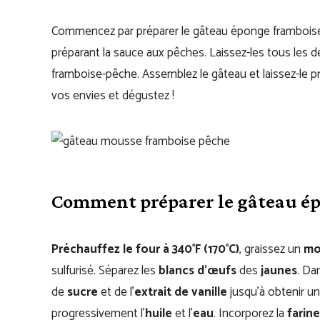
Commencez par préparer le gâteau éponge framboise
préparant la sauce aux pêches. Laissez-les tous les 
framboise-pêche. Assemblez le gâteau et laissez-le p
vos envies et dégustez !
Comment préparer le gâteau é
Préchauffez le four à 340°F (170°C)
, graissez un
mo
sulfurisé. Séparez les
blancs d’œufs
des
jaunes
. Da
de
sucre
et de l’
extrait de vanille
jusqu’à obtenir u
progressivement l’
huile
et l’
eau
. Incorporez la
farine