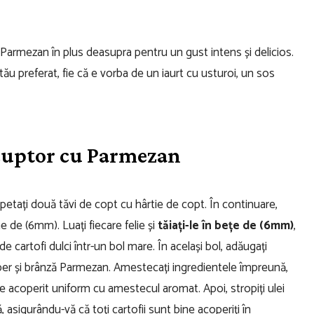
Parmezan în plus deasupra pentru un gust intens și delicios.
ău preferat, fie că e vorba de un iaurt cu usturoi, un sos
a cuptor cu Parmezan
tapetați două tăvi de copt cu hârtie de copt.
În continuare,
orme de (6mm). Luați fiecare felie și
tăiați-le în bețe de (6mm)
,
 de cartofi dulci într-un bol mare.
În același bol, adăugați
per și brânză Parmezan.
Amestecați ingredientele împreună,
e acoperit uniform cu amestecul aromat. Apoi, stropiți ulei
asigurându-vă că toți cartofii sunt bine acoperiți în