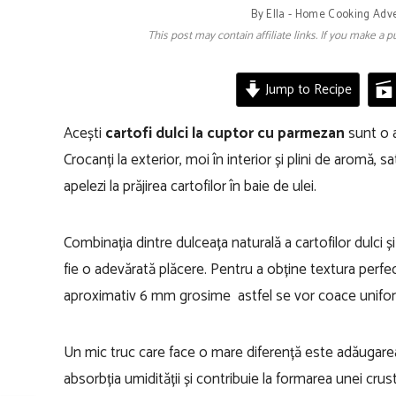
By
Ella - Home Cooking Adv
This post may contain affiliate links. If you make a
Jump to Recipe
Acești
cartofi dulci la cuptor cu parmezan
sunt o al
Crocanți la exterior, moi în interior și plini de aromă, 
apelezi la prăjirea cartofilor în baie de ulei.
Combinația dintre dulceața naturală a cartofilor dulci ș
fie o adevărată plăcere. Pentru a obține textura perfec
aproximativ 6 mm grosime astfel se vor coace uniform
Un mic truc care face o mare diferență este adăugare
absorbția umidității și contribuie la formarea unei cru