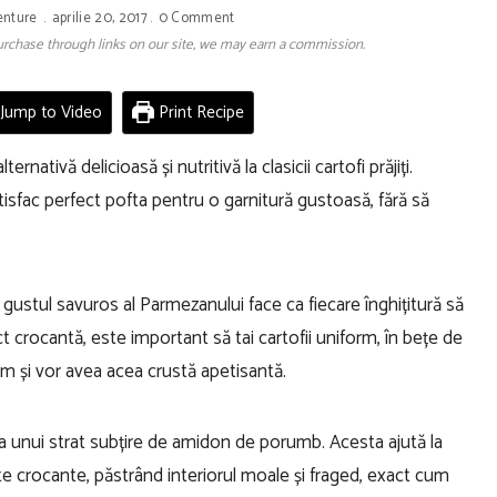
enture
aprilie 20, 2017
0 Comment
 purchase through links on our site, we may earn a commission.
Jump to Video
Print Recipe
ternativă delicioasă și nutritivă la clasicii cartofi prăjiți.
satisfac perfect pofta pentru o garnitură gustoasă, fără să
i gustul savuros al Parmezanului face ca fiecare înghițitură să
t crocantă, este important să tai cartofii uniform, în bețe de
 și vor avea acea crustă apetisantă.
a unui strat subțire de amidon de porumb. Acesta ajută la
ste crocante, păstrând interiorul moale și fraged, exact cum