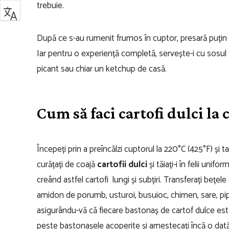
trebuie.
După ce s-au rumenit frumos în cuptor, presară puțin 
Iar pentru o experiență completă, servește-i cu sosul t
picant sau chiar un ketchup de casă.
Cum să faci cartofi dulci l
Începeți prin a preîncălzi cuptorul la 220°C (425°F) și 
curățați de coajă
cartofii dulci
și tăiați-i în felii unif
creând astfel cartofi lungi și subțiri. Transferați bețele
amidon de porumb, usturoi, busuioc, chimen, sare, pi
asigurându-vă că fiecare bastonaș de cartof dulce est
peste bastonașele acoperite și amestecați încă o dată, 