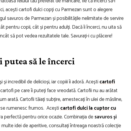
ătoasă felului tău preferat de mâncare, fie că încerci să-i
lci, acești cartofi dulci copți cu Parmezan sunt o alegere
ngul savuros de Parmezan și posibilitățile nelimitate de servire
ât pentru copii, cât și pentru adulți.
Dacă îi încerci, nu uita să
 încât să pot vedea rezultatele tale. Savurați-i cu plăcere!
i putea să le încerci
i incredibil de delicioși, iar copiii îi adoră.
Acești
cartofi
cartofi pe care îi puteți face vreodată. Cartofii nu au arătat
 arată. Cartofii tăiați subțire, amestecați în ulei de măsline,
nă se rumenesc frumos.
Acești
cartofi dulci la cuptor cu
ra perfectă pentru orice ocazie. Combinația de
savuros și
multe idei de aperitive, consultați întreaga noastră colecție