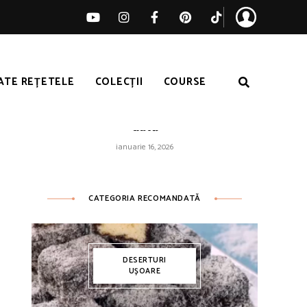
ATE REȚETELE
COLECȚII
COURSE
Orez galben ușor – pufos de fiecare
dată
ianuarie 16, 2026
CATEGORIA RECOMANDATĂ
DESERTURI
UȘOARE