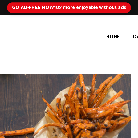
GO AD-FREE NOW
10x more enjoyable without ads
HOME
TO