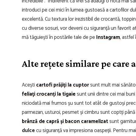
incredibile .
Indiferent că vrei să adaugi o notă mai săn
introduci pe cei mici în lumea gustoasă a cartofilor du
excelentă. Cu textura lor irezistibil de crocantă, toppi
cu diverse sosuri, vor deveni cu siguranță un favorit at
mă tăguiești în postările tale de pe
Instagram
, astfel
Alte rețete similare pe care a
Acești
cartofi prăjiți la cuptor
sunt mult mai sănătoși ș
feliați crocanți la tigaie
sunt unii dintre cei mai buni 
niciodată mai frumos șu sunt tot atât de gustoși precum
parmezan, usturoi, pesmet și cimbru sunt coptți pâ
brânză de capră și bacon caramelizat
sunt garnitu
dulce
cu siguranță va impresiona oaspeții. Pentru mai 