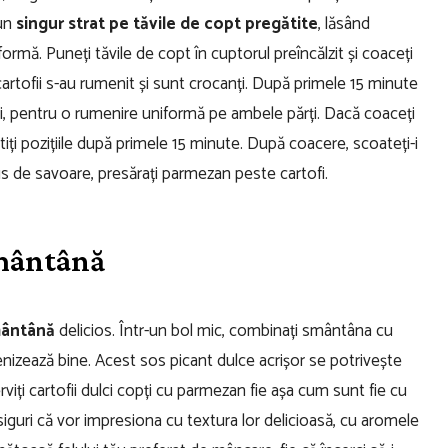
un
singur strat pe tăvile de copt pregătite
, lăsând
formă. Puneți tăvile de copt în cuptorul preîncălzit și coaceți
tofii s-au rumenit și sunt crocanți. După primele 15 minute
fii, pentru o rumenire uniformă pe ambele părți.
Dacă coaceți
iți pozițiile după primele 15 minute.
După coacere, scoateți-i
lus de savoare, presărați parmezan peste cartofi.
smântână
mântână
delicios. Într-un bol mic, combinați smântâna cu
izează bine. Acest sos picant dulce acrișor se potrivește
rviți cartofii dulci copți cu parmezan fie așa cum sunt fie cu
 siguri că vor impresiona cu textura lor delicioasă, cu aromele