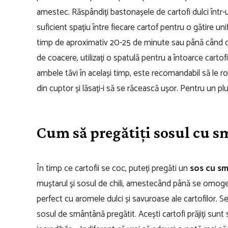
amestec.
Răspândiți bastonașele de cartofi dulci într-
suficient spațiu între fiecare cartof pentru o gătire uni
timp de aproximativ 20-25 de minute sau până când car
de coacere, utilizați o spatulă pentru a întoarce carto
ambele tăvi în același timp, este recomandabil să le rot
din cuptor și lăsați-i să se răcească ușor. Pentru un p
Cum să pregătiți sosul cu 
În timp ce cartofii se coc, puteți pregăti un
sos cu s
muștarul și sosul de chili, amestecând până se omogen
perfect cu aromele dulci și savuroase ale cartofilor.
Se
sosul de smântână pregătit. Acești cartofi prăjiți sunt