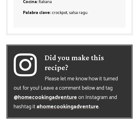
Cocina:
Italiana
Palabra clave:
crockpot, salsa ragu
Did you make this
recipe?
Please let me know how it turned
out for you! Leave a comment below and tag
@homecookingadventure
on Instagram and
hashtag it
#homecookingadventure
.