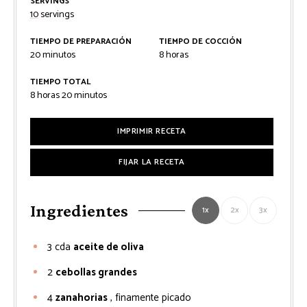
SERVINGS
10
servings
TIEMPO DE PREPARACIÓN
TIEMPO DE COCCIÓN
minutos
horas
20
minutos
8
horas
TIEMPO TOTAL
horas
minutos
8
horas
20
minutos
IMPRIMIR RECETA
FIJAR LA RECETA
Ingredientes
1x
2x
3x
3
cda
aceite de oliva
2
cebollas grandes
4
zanahorias
, finamente picado