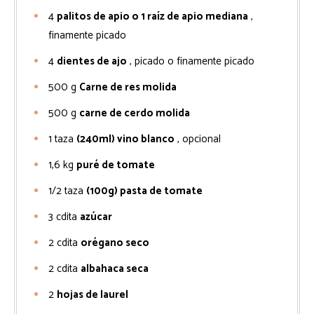
4
palitos de apio o 1 raíz de apio mediana
,
finamente picado
4
dientes de ajo
, picado o finamente picado
500
g
Carne de res molida
500
g
carne de cerdo molida
1
taza
(240ml) vino blanco
, opcional
1,6
kg
puré de tomate
1/2
taza
(100g) pasta de tomate
3
cdita
azúcar
2
cdita
orégano seco
2
cdita
albahaca seca
2
hojas de laurel