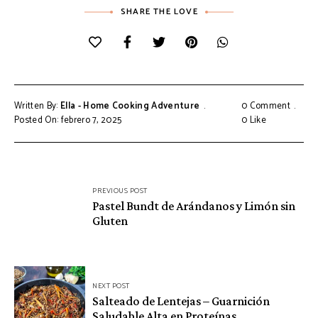
SHARE THE LOVE
Written By:
Ella - Home Cooking Adventure
0 Comment
Posted On: febrero 7, 2025
0
Like
Navegación
PREVIOUS POST
de
Pastel Bundt de Arándanos y Limón sin
Gluten
entradas
NEXT POST
Salteado de Lentejas – Guarnición
Saludable Alta en Proteínas