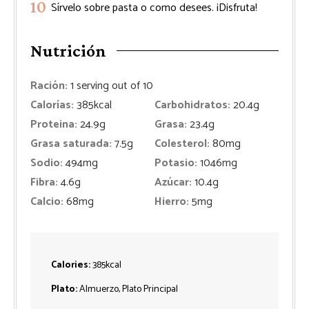
Sírvelo sobre pasta o como desees. ¡Disfruta!
Nutrición
Ración:
1
serving out of 10
Calorías:
385
kcal
Carbohidratos:
20.4
g
Proteina:
24.9
g
Grasa:
23.4
g
Grasa saturada:
7.5
g
Colesterol:
80
mg
Sodio:
494
mg
Potasio:
1046
mg
Fibra:
4.6
g
Azúcar:
10.4
g
Calcio:
68
mg
Hierro:
5
mg
Calories:
385
kcal
Plato:
Almuerzo, Plato Principal