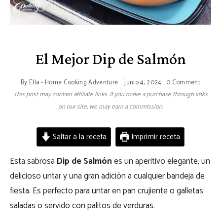
El Mejor Dip de Salmón
By
Ella - Home Cooking Adventure
junio 4, 2024
0 Comment
This post may contain affiliate links. If you make a purchase through links
on our site, we may earn a commission.
Saltar a la receta
Imprimir receta
Esta sabrosa
Dip de Salmón
es un aperitivo elegante, un
delicioso untar y una gran adición a cualquier bandeja de
fiesta. Es perfecto para untar en pan crujiente o galletas
saladas o servido con palitos de verduras.