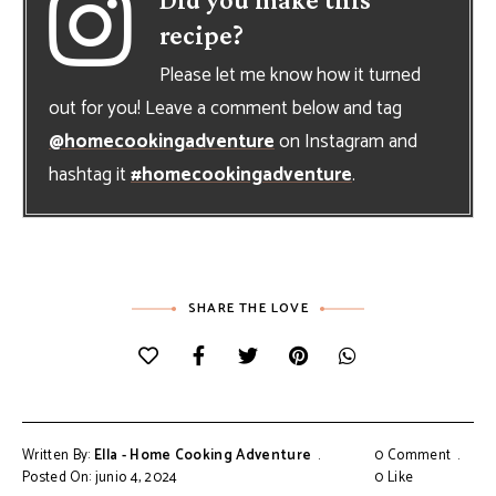
recipe?
Please let me know how it turned
out for you! Leave a comment below and tag
@homecookingadventure
on Instagram and
hashtag it
#homecookingadventure
.
SHARE THE LOVE
Written By:
Ella - Home Cooking Adventure
0 Comment
Posted On: junio 4, 2024
0
Like