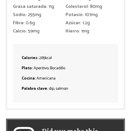
Grasa saturada:
11
g
Colesterol:
80
mg
Sodio:
255
mg
Potasio:
107
mg
Fibra:
0.6
g
Azúcar:
1.2
g
Calcio:
59
mg
Hierro:
1
mg
Calories:
285
kcal
Plato:
Aperitivo, Bocadillo
Cocina:
Americana
Palabra clave:
dip, salmon
Did you make this