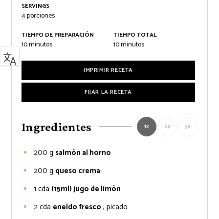
SERVINGS
4
porciones
TIEMPO DE PREPARACIÓN
TIEMPO TOTAL
minutos
minutos
10
minutos
10
minutos
IMPRIMIR RECETA
FIJAR LA RECETA
Ingredientes
1x
2x
3x
200
g
salmón al horno
200
g
queso crema
1
cda
(15ml) jugo de limón
2
cda
eneldo fresco
, picado