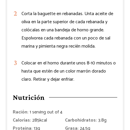
Corta la baguette en rebanadas. Unta aceite de
oliva en la parte superior de cada rebanada y
colócalas en una bandeja de horno grande.
Espolvorea cada rebanada con un poco de sal
marina y pimienta negra recién molida.
Colocar en el horno durante unos 8-10 minutos o
hasta que estén de un color marrón dorado
claro. Retirar y dejar enfriar.
Nutrición
Ración:
1
serving out of 4
Calorías:
285
kcal
Carbohidratos:
3.8
g
Proteina:
13
g
Grasa:
24.5
g