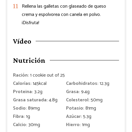
Rellena las galletas con glaseado de queso
crema y espolvorea con canela en polvo.
¡Disfruta!
Vídeo
Nutrición
Ración:
1
cookie out of 25
Calorías:
145
kcal
Carbohidratos:
12.3
g
Proteina:
3.2
g
Grasa:
9.4
g
Grasa saturada:
4.8
g
Colesterol:
50
mg
Sodio:
89
mg
Potasio:
81
mg
Fibra:
1
g
Azúcar:
5.3
g
Calcio:
30
mg
Hierro:
1
mg