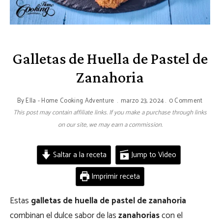
Galletas de Huella de Pastel de
Zanahoria
By
Ella - Home Cooking Adventure
marzo 23, 2024
0 Comment
This post may contain affiliate links. If you make a purchase through links
on our site, we may earn a commission.
Saltar a la receta
Jump to Video
Imprimir receta
Estas
galletas de huella de pastel de zanahoria
combinan el dulce sabor de las
zanahorias
con el