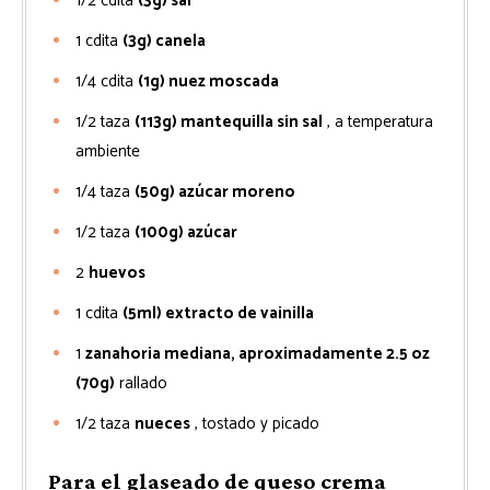
1/2
cdita
(3g) sal
1
cdita
(3g) canela
1/4
cdita
(1g) nuez moscada
1/2
taza
(113g) mantequilla sin sal
, a temperatura
ambiente
1/4
taza
(50g) azúcar moreno
1/2
taza
(100g) azúcar
2
huevos
1
cdita
(5ml) extracto de vainilla
1
zanahoria mediana, aproximadamente 2.5 oz
(70g)
rallado
1/2
taza
nueces
, tostado y picado
Para el glaseado de queso crema