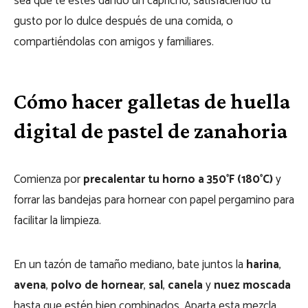
sea que te estés dando un capricho, satisfaciendo tu
gusto por lo dulce después de una comida, o
compartiéndolas con amigos y familiares.
Cómo hacer galletas de huella
digital de pastel de zanahoria
Comienza por
precalentar tu horno a 350°F (180°C)
y
forrar las bandejas para hornear con papel pergamino para
facilitar la limpieza.
En un tazón de tamaño mediano, bate juntos la
harina
,
avena
,
polvo de hornear
,
sal
,
canela
y
nuez moscada
hasta que estén bien combinados. Aparta esta mezcla