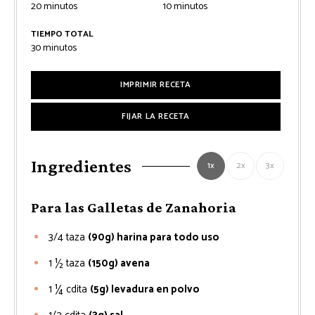
minutos
minutos
20
minutos
10
minutos
TIEMPO TOTAL
minutos
30
minutos
IMPRIMIR RECETA
FIJAR LA RECETA
Ingredientes
1x
2x
3x
Para las Galletas de Zanahoria
3/4
taza
(90g) harina para todo uso
1 ½
taza
(150g) avena
1 ¼
cdita
(5g) levadura en polvo