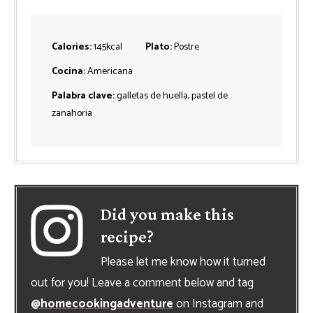
Calories:
145
kcal
Plato:
Postre
Cocina:
Americana
Palabra clave:
galletas de huella, pastel de
zanahoria
Did you make this
recipe?
Please let me know how it turned
out for you! Leave a comment below and tag
@homecookingadventure
on Instagram and