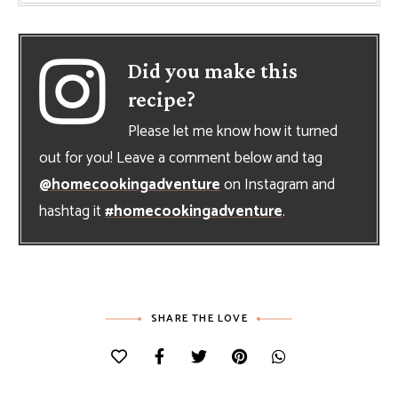
Did you make this
recipe?
Please let me know how it turned
out for you! Leave a comment below and tag
@homecookingadventure
on Instagram and
hashtag it
#homecookingadventure
.
SHARE THE LOVE