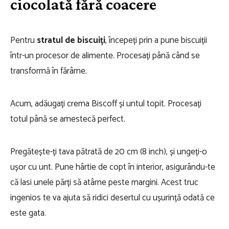
ciocolată fără coacere
Pentru
stratul de biscuiți
, începeți prin a pune biscuiții
într-un procesor de alimente. Procesați până când se
transformă în fărâme.
Acum, adăugați crema Biscoff și untul topit. Procesați
totul până se amestecă perfect.
Pregătește-ți tava pătrată de 20 cm (8 inch), și ungeți-o
ușor cu unt. Pune hârtie de copt în interior, asigurându-te
că lasi unele părți să atârne peste margini. Acest truc
ingenios te va ajuta să ridici desertul cu ușurință odată ce
este gata.