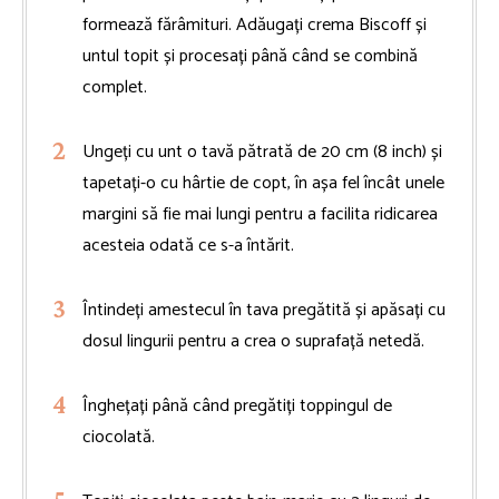
formează fărâmituri. Adăugați crema Biscoff și
untul topit și procesați până când se combină
complet.
Ungeți cu unt o tavă pătrată de 20 cm (8 inch) și
tapetați-o cu hârtie de copt, în așa fel încât unele
margini să fie mai lungi pentru a facilita ridicarea
acesteia odată ce s-a întărit.
Întindeți amestecul în tava pregătită și apăsați cu
dosul lingurii pentru a crea o suprafață netedă.
Înghețați până când pregătiți toppingul de
ciocolată.