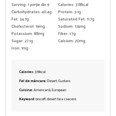
Serving:
1
porție din 9
Calories:
378
kcal
Carbohydrates:
40.4
g
Protein:
3.1
g
Fat:
24.7
g
Saturated Fat:
11.7
g
Cholesterol:
19
mg
Sodium:
174
mg
Potassium:
88
mg
Fiber:
1.7
g
Sugar:
27.1
g
Calcium:
20
mg
Iron:
1
mg
Calories:
378
kcal
Fel de mâncare:
Desert, Gustare
Cuisine:
Americană, European
Keyword:
biscoff, desert fara coacere