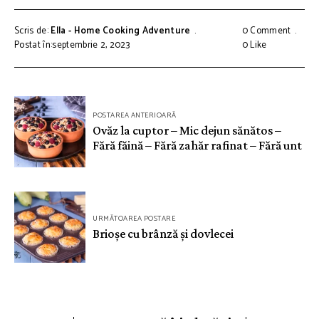
Scris de:
Ella - Home Cooking Adventure
0 Comment
Postat în:septembrie 2, 2023
0
Like
Navigare
POSTAREA ANTERIOARĂ
în
Ovăz la cuptor – Mic dejun sănătos –
Fără făină – Fără zahăr rafinat – Fără unt
articole
URMĂTOAREA POSTARE
Brioșe cu brânză și dovlecei