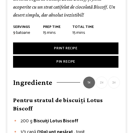
acoperite cu un strat catifelat de ciocolată Biscoff. Un
desert simplu, dar absolut irezistibil!
SERVINGS
PREP TIME
TOTAL TIME
minutes
minutes
9
batoane
15
mins
15
mins
PRINT RECIPE
PIN RECIPE
Ingrediente
1x
2x
3x
Pentru stratul de biscuiți Lotus
Biscoff
200
g
Biscuiți Lotus Biscoff
1/3
cană
(70g) unt nesărat
, topit