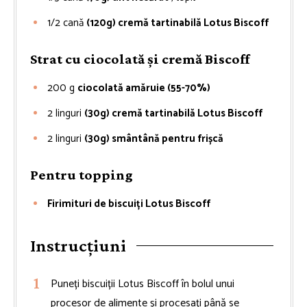
1/2
cană
(120g) cremă tartinabilă Lotus Biscoff
Strat cu ciocolată și cremă Biscoff
200
g
ciocolată amăruie (55-70%)
2
linguri
(30g) cremă tartinabilă Lotus Biscoff
2
linguri
(30g) smântână pentru frișcă
Pentru topping
Firimituri de biscuiți Lotus Biscoff
Instrucțiuni
Puneți biscuiții Lotus Biscoff în bolul unui
procesor de alimente și procesați până se