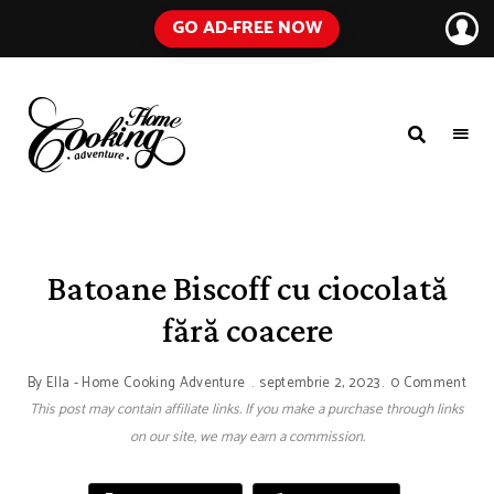
GO AD-FREE NOW
HOME
A
Food
COOKING
Blog
with
ADVENTURE
Tested
Recipes
Using
Batoane Biscoff cu ciocolată
Everyday
Ingredients
fără coacere
By
Ella - Home Cooking Adventure
septembrie 2, 2023
0 Comment
This post may contain affiliate links. If you make a purchase through links
on our site, we may earn a commission.