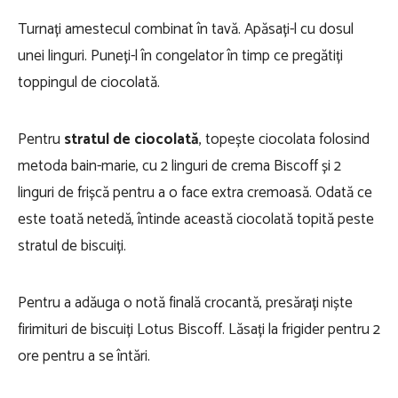
Turnați amestecul combinat în tavă. Apăsați-l cu dosul
unei linguri. Puneți-l în congelator în timp ce pregătiți
toppingul de ciocolată.
Pentru
stratul de ciocolată
, topește ciocolata folosind
metoda bain-marie, cu 2 linguri de crema Biscoff și 2
linguri de frișcă pentru a o face extra cremoasă. Odată ce
este toată netedă, întinde această ciocolată topită peste
stratul de biscuiți.
Pentru a adăuga o notă finală crocantă, presărați niște
firimituri de biscuiți Lotus Biscoff. Lăsați la frigider pentru 2
ore pentru a se întări.